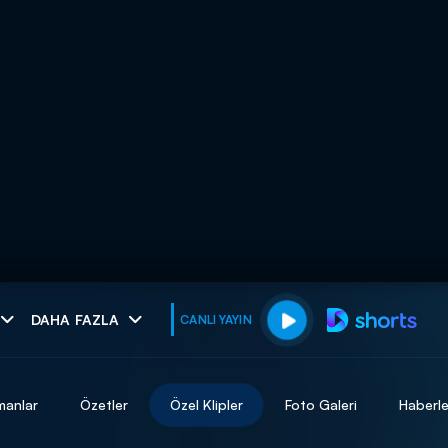
muhteşem ikili
DAHA FAZLA
CANLI YAYIN
I
manlar
Özetler
Özel Klipler
Foto Galeri
Haberle