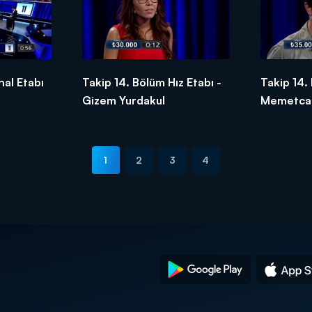
nal Etabı
Takip 14. Bölüm Hız Etabı -
Takip 14.
Gizem Yurdakul
Memetcan
1
2
3
4