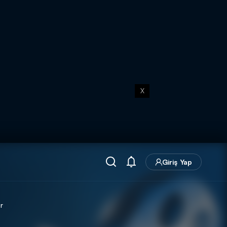
X
Giriş Yap
r