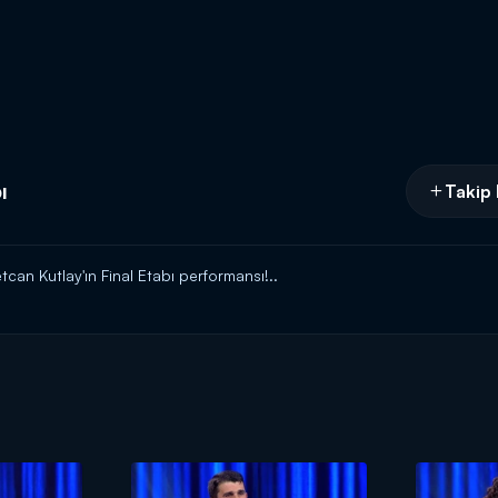
ı
Takip 
can Kutlay'ın Final Etabı performansı!..