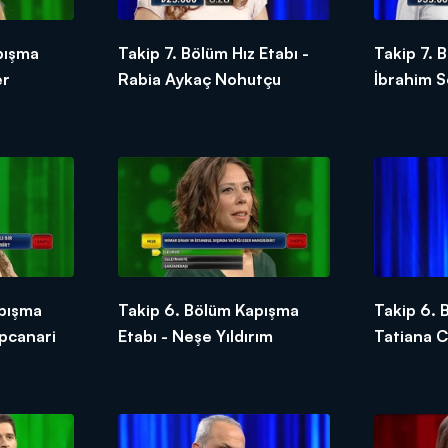
pışma
Takip 7. Bölüm Hız Etabı -
Takip 7. B
er
Rabia Aykaç Nohutçu
İbrahim 
apışma
Takip 6. Bölüm Kapışma
Takip 6. 
apcanari
Etabı - Neşe Yıldırım
Tatiana 