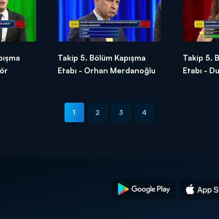
pışma
Takip 5. Bölüm Kapışma
Takip 5.
ör
Etabı - Orhan Merdanoğlu
Etabı - D
1
2
3
4