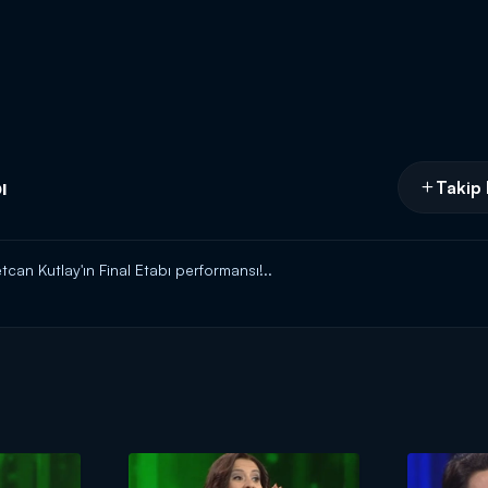
ı
Takip 
can Kutlay'ın Final Etabı performansı!..