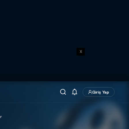
X
Giriş Yap
r