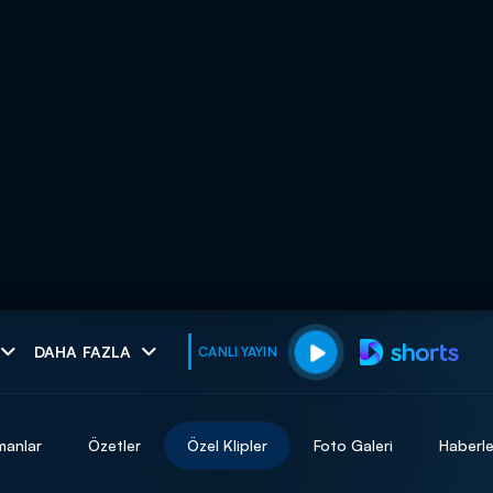
muhteşem ikili
DAHA FAZLA
CANLI YAYIN
I
manlar
Özetler
Özel Klipler
Foto Galeri
Haberle