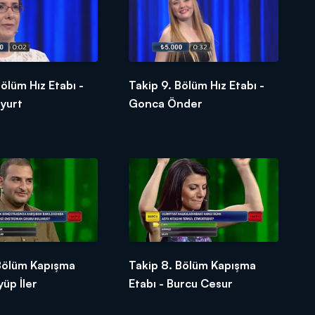
Bölüm Hız Etabı -
Takip 9. Bölüm Hız Etabı -
yurt
Gonca Önder
 Bölüm Kapışma
Takip 8. Bölüm Kapışma
yüp İler
Etabı - Burcu Cesur