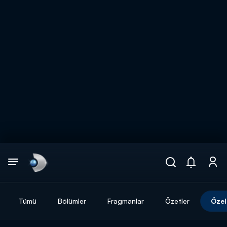
Arama
muhteşem ikili
ARAMA SONUÇLARI
Tümü
Bölümler
Fragmanlar
Özetler
Özel
DİĞER SONUÇLAR