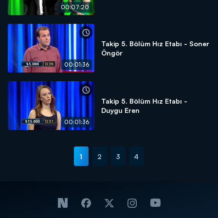
00:07:20
Takip 5. Bölüm Hız Etabı - Soner
Öngör
00:01:36
Takip 5. Bölüm Hız Etabı -
Duygu Eren
00:01:36
1
2
3
4