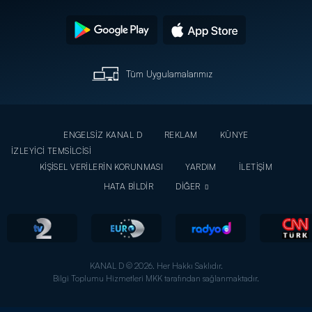
Tüm Uygulamalarımız
ENGELSİZ KANAL D
REKLAM
KÜNYE
İZLEYİCİ TEMSİLCİSİ
KİŞİSEL VERİLERİN KORUNMASI
YARDIM
İLETİŞİM
HATA BİLDİR
DİĞER
KANAL D © 2026. Her Hakkı Saklıdır.
Bilgi Toplumu Hizmetleri MKK tarafından sağlanmaktadır.