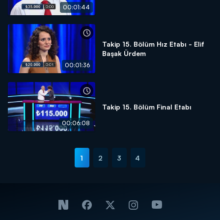
00:01:44
Takip 15. Bölüm Hız Etabı - Elif
Başak Ürdem
00:01:36
Takip 15. Bölüm Final Etabı
00:06:08
1
2
3
4