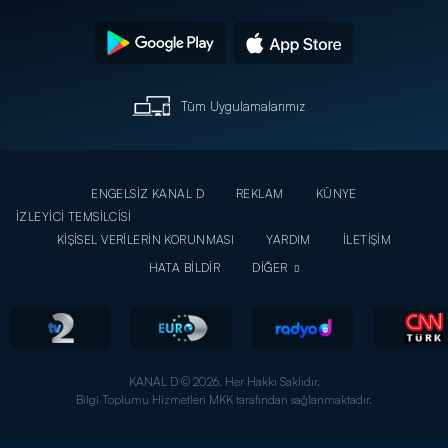
Tüm Uygulamalarımız
ENGELSİZ KANAL D
REKLAM
KÜNYE
İZLEYİCİ TEMSİLCİSİ
KİŞİSEL VERİLERİN KORUNMASI
YARDIM
İLETİŞİM
HATA BİLDİR
DİĞER
KANAL D © 2026. Her Hakkı Saklıdır.
Bilgi Toplumu Hizmetleri MKK tarafından sağlanmaktadır.