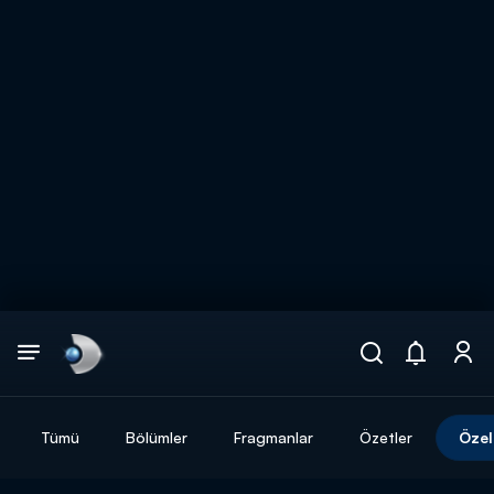
Arama
muhteşem ikili
ARAMA SONUÇLARI
Tümü
Bölümler
Fragmanlar
Özetler
Özel
DİĞER SONUÇLAR