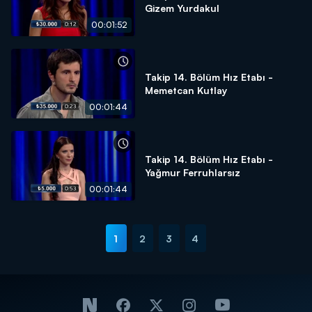
Gizem Yurdakul
00:01:52
Takip 14. Bölüm Hız Etabı -
Memetcan Kutlay
00:01:44
Takip 14. Bölüm Hız Etabı -
Yağmur Ferruhlarsız
00:01:44
1
2
3
4