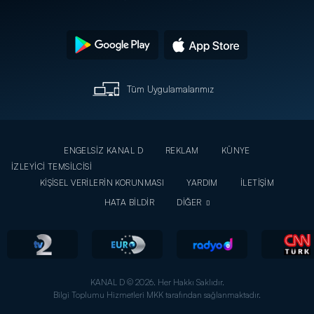
Tüm Uygulamalarımız
ENGELSİZ KANAL D
REKLAM
KÜNYE
İZLEYİCİ TEMSİLCİSİ
KİŞİSEL VERİLERİN KORUNMASI
YARDIM
İLETİŞİM
HATA BİLDİR
DİĞER
KANAL D © 2026. Her Hakkı Saklıdır.
Bilgi Toplumu Hizmetleri MKK tarafından sağlanmaktadır.