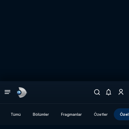
Arama
muhteşem ikili
ARAMA SONUÇLARI
Tümü
Bölümler
Fragmanlar
Özetler
Özel
DİĞER SONUÇLAR