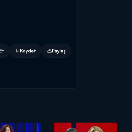
Et
Kaydet
Paylaş