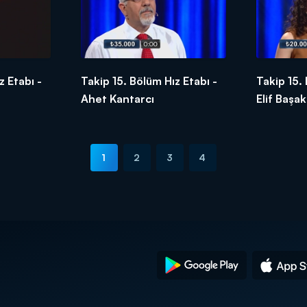
z Etabı -
Takip 15. Bölüm Hız Etabı -
Takip 15.
Ahet Kantarcı
Elif Başa
1
2
3
4