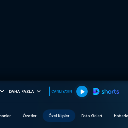
muhteşem ikili
DAHA FAZLA
CANLI YAYIN
I
manlar
Özetler
Özel Klipler
Foto Galeri
Haberle