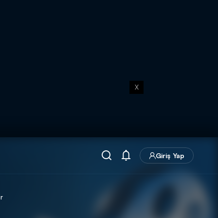
X
Giriş Yap
r