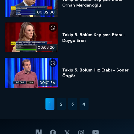
Orhan Merdanoğlu
00:02:00
Takip 5. Bölüm Kapışma Etabı -
Duygu Eren
00:03:20
Takip 5. Bölüm Hız Etabı - Soner
Öngör
00:01:36
1
2
3
4