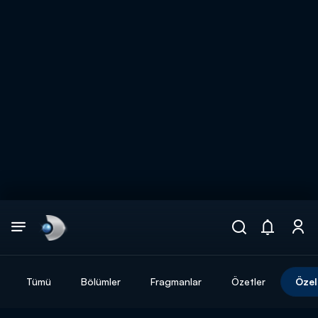
Arama
muhteşem ikili
ARAMA SONUÇLARI
Tümü
Bölümler
Fragmanlar
Özetler
Özel
DİĞER SONUÇLAR