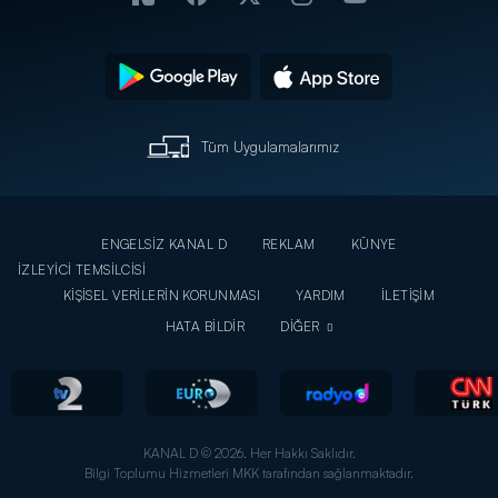
Tüm Uygulamalarımız
ENGELSİZ KANAL D
REKLAM
KÜNYE
İZLEYİCİ TEMSİLCİSİ
KİŞİSEL VERİLERİN KORUNMASI
YARDIM
İLETİŞİM
HATA BİLDİR
DİĞER
KANAL D © 2026. Her Hakkı Saklıdır.
Bilgi Toplumu Hizmetleri MKK tarafından sağlanmaktadır.