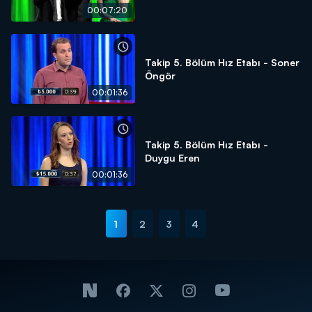
00:07:20
Takip 5. Bölüm Hız Etabı - Soner
Öngör
00:01:36
Takip 5. Bölüm Hız Etabı -
Duygu Eren
00:01:36
1
2
3
4