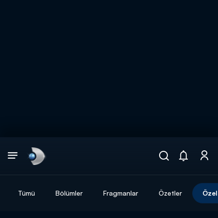
Arama
muhteşem ikili
ARAMA SONUÇLARI
Tümü
Bölümler
Fragmanlar
Özetler
Özel
DİĞER SONUÇLAR