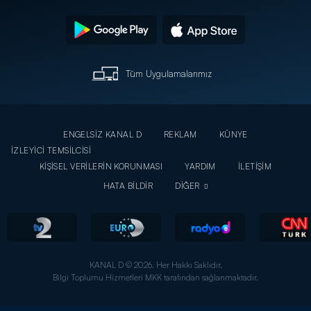
Tüm Uygulamalarımız
ENGELSİZ KANAL D
REKLAM
KÜNYE
İZLEYİCİ TEMSİLCİSİ
KİŞİSEL VERİLERİN KORUNMASI
YARDIM
İLETİŞİM
HATA BİLDİR
DİĞER
KANAL D © 2026. Her Hakkı Saklıdır.
Bilgi Toplumu Hizmetleri MKK tarafından sağlanmaktadır.