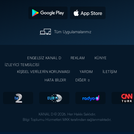
Tüm Uygulamalarımız
ENGELSİZ KANAL D
REKLAM
KÜNYE
İZLEYİCİ TEMSİLCİSİ
KİŞİSEL VERİLERİN KORUNMASI
YARDIM
İLETİŞİM
HATA BİLDİR
DİĞER
KANAL D © 2026. Her Hakkı Saklıdır.
Bilgi Toplumu Hizmetleri MKK tarafından sağlanmaktadır.