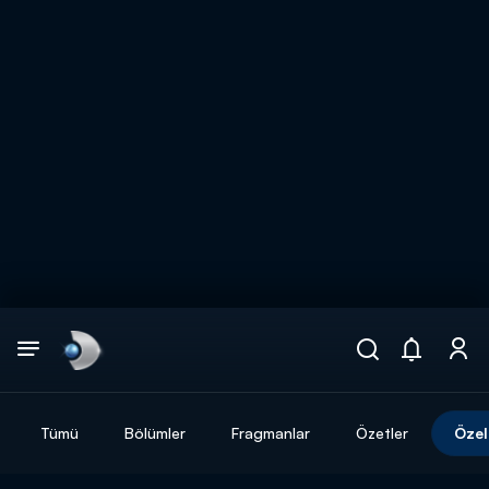
Arama
muhteşem ikili
ARAMA SONUÇLARI
Tümü
Bölümler
Fragmanlar
Özetler
Özel
DİĞER SONUÇLAR