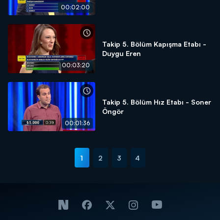
00:02:00
Takip 5. Bölüm Kapışma Etabı -
Duygu Eren
00:03:20
Takip 5. Bölüm Hız Etabı - Soner
Öngör
00:01:36
1
2
3
4