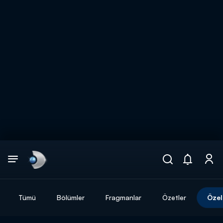
Arama
muhteşem ikili
ARAMA SONUÇLARI
Tümü
Bölümler
Fragmanlar
Özetler
Özel
DİĞER SONUÇLAR