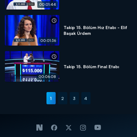
00:01:44
Takip 15. Bölüm Hız Etabı - Elif
Başak Ürdem
00:01:36
Takip 15. Bölüm Final Etabı
00:06:08
1
2
3
4