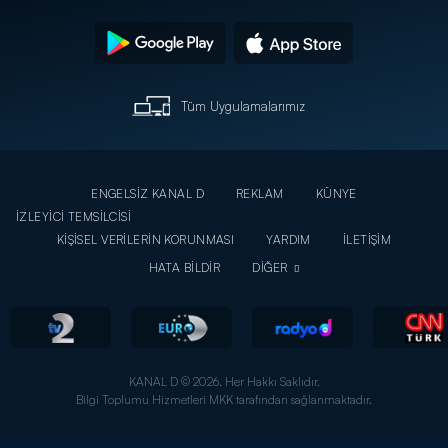
Tüm Uygulamalarımız
ENGELSİZ KANAL D
REKLAM
KÜNYE
İZLEYİCİ TEMSİLCİSİ
KİŞİSEL VERİLERİN KORUNMASI
YARDIM
İLETİŞİM
HATA BİLDİR
DİĞER
KANAL D © 2026. Her Hakkı Saklıdır.
Bilgi Toplumu Hizmetleri MKK tarafından sağlanmaktadır.