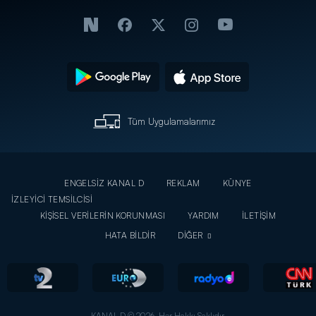
Tüm Uygulamalarımız
ENGELSİZ KANAL D
REKLAM
KÜNYE
İZLEYİCİ TEMSİLCİSİ
KİŞİSEL VERİLERİN KORUNMASI
YARDIM
İLETİŞİM
HATA BİLDİR
DİĞER
KANAL D © 2026. Her Hakkı Saklıdır.