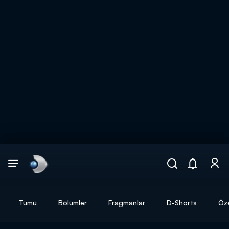
Arama
muhteşem ikili
ARAMA SONUÇLARI
Tümü
Bölümler
Fragmanlar
D-Shorts
Öze
DİĞER SONUÇLAR