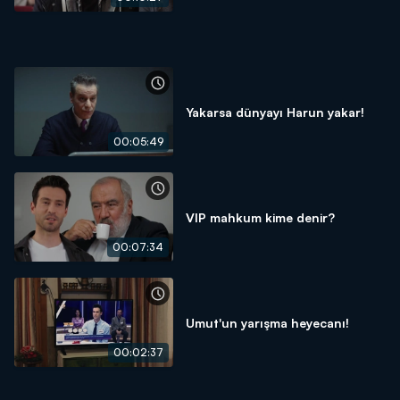
Yakarsa dünyayı Harun yakar!
00:05:49
VIP mahkum kime denir?
00:07:34
Umut'un yarışma heyecanı!
00:02:37