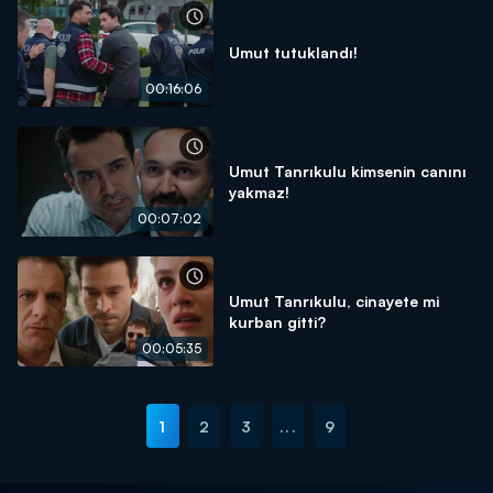
Umut tutuklandı!
00:16:06
Umut Tanrıkulu kimsenin canını
yakmaz!
00:07:02
Umut Tanrıkulu, cinayete mi
kurban gitti?
00:05:35
1
2
3
...
9