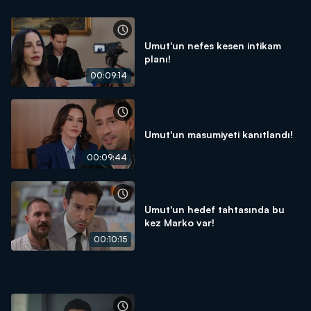
Umut'un nefes kesen intikam
planı!
00:09:14
Umut'un masumiyeti kanıtlandı!
00:09:44
Umut'un hedef tahtasında bu
kez Marko var!
00:10:15