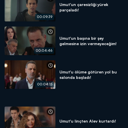
Umut'un çaresizliği yürek
parçaladı!
00:09:39
Umut'un başına bir şey
gelmesine izin vermeyeceğim!
00:04:46
Umut'u ölüme götüren yol bu
salonda başladı!
00:04:15
Umut'u linçten Alev kurtardı!