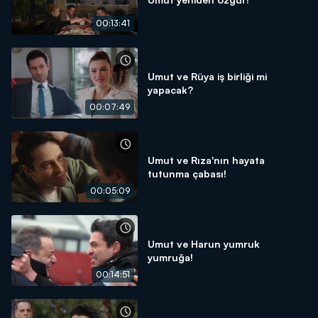
00:13:41
Umut ve Rüya iş birliği mi
yapacak?
00:07:49
Umut ve Rıza'nın hayata
tutunma çabası!
00:05:09
Umut ve Harun yumruk
yumruğa!
00:14:51