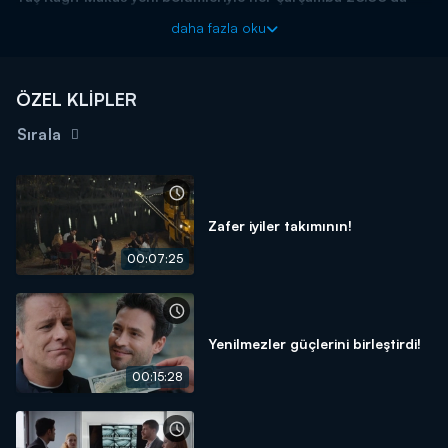
Kanal D'de!
daha fazla oku
ÖZEL KLİPLER
Sırala
Zafer iyiler takımının!
00:07:25
Yenilmezler güçlerini birleştirdi!
00:15:28