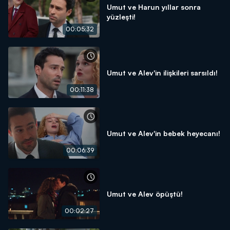
Umut ve Harun yıllar sonra
yüzleşti!
00:05:32
Umut ve Alev'in ilişkileri sarsıldı!
00:11:38
Umut ve Alev'in bebek heyecanı!
00:06:39
Umut ve Alev öpüştü!
00:02:27