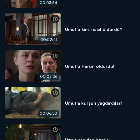
00:03:54
Umut'u kim, nasıl öldürdü?
00:02:41
Umut'u Harun öldürdü!
00:03:26
Umut'a kurşun yağdırdılar!
00:06:50
Umut yeniden özgür!