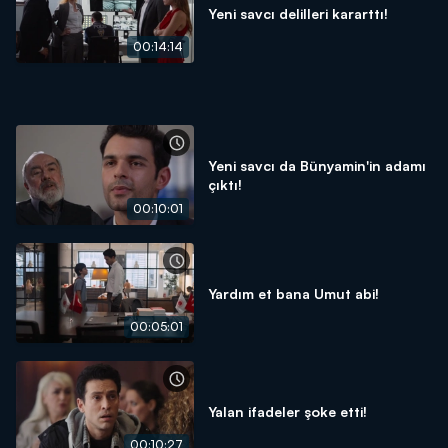
Yeni savcı delilleri kararttı!
00:14:14
Yeni savcı da Bünyamin'in adamı
çıktı!
00:10:01
Yardım et bana Umut abi!
00:05:01
Yalan ifadeler şoke etti!
00:10:27