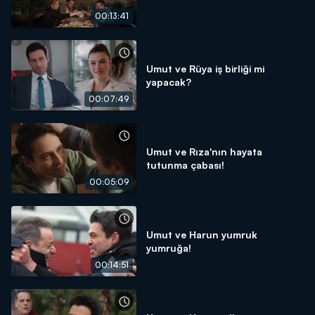
00:13:41
Umut ve Rüya iş birliği mi
yapacak?
00:07:49
Umut ve Rıza'nın hayata
tutunma çabası!
00:05:09
Umut ve Harun yumruk
yumruğa!
00:14:51