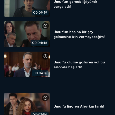
Umut'un çaresizliği yürek
parçaladı!
00:09:39
Umut'un başına bir şey
gelmesine izin vermeyeceğim!
00:04:46
Umut'u ölüme götüren yol bu
salonda başladı!
00:04:15
Umut'u linçten Alev kurtardı!
00:03:54