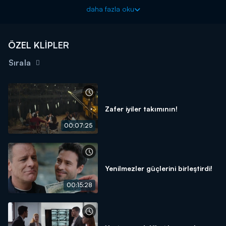
Taş Kağıt Makas yeni bölümleriyle her çarşamba 20.00'da
daha fazla oku
Kanal D'de!
ÖZEL KLİPLER
Sırala
Zafer iyiler takımının!
00:07:25
Yenilmezler güçlerini birleştirdi!
00:15:28