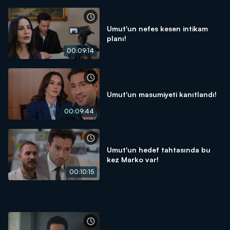
Umut'un nefes kesen intikam
planı!
00:09:14
Umut'un masumiyeti kanıtlandı!
00:09:44
Umut'un hedef tahtasında bu
kez Marko var!
00:10:15