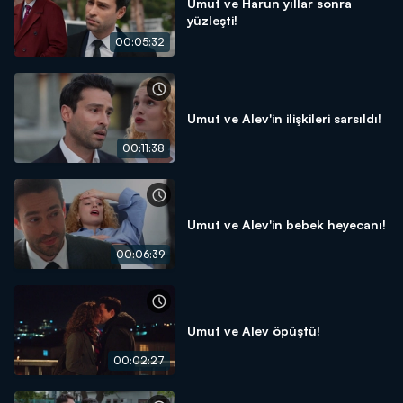
Umut ve Harun yıllar sonra
yüzleşti!
00:05:32
Umut ve Alev'in ilişkileri sarsıldı!
00:11:38
Umut ve Alev'in bebek heyecanı!
00:06:39
Umut ve Alev öpüştü!
00:02:27