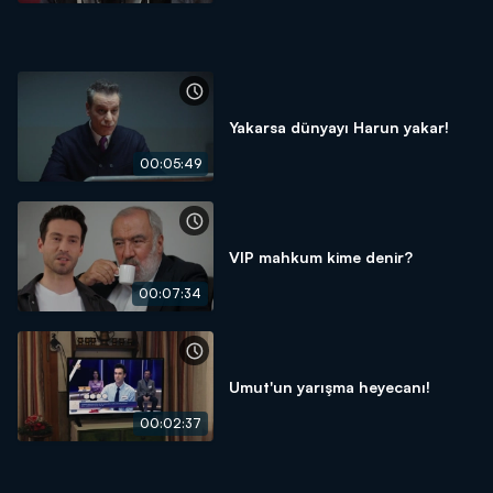
Yakarsa dünyayı Harun yakar!
00:05:49
VIP mahkum kime denir?
00:07:34
Umut'un yarışma heyecanı!
00:02:37