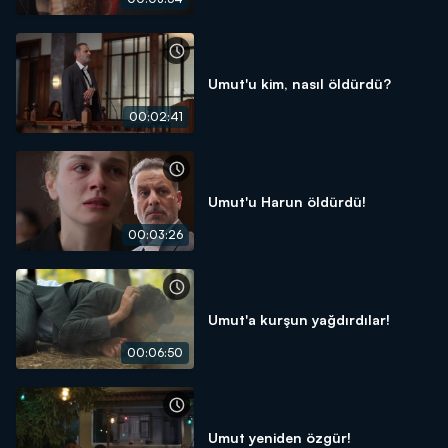
Umut'u kim, nasıl öldürdü?
00:02:41
Umut'u Harun öldürdü!
00:03:26
Umut'a kurşun yağdırdılar!
00:06:50
Umut yeniden özgür!