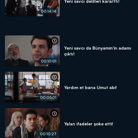
Yeni savcı delilleri kararttı!
00:14:14
Yeni savcı da Bünyamin'in adamı
çıktı!
00:10:01
Yardım et bana Umut abi!
00:05:01
Yalan ifadeler şoke etti!
00:10:27