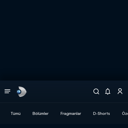
Arama
muhteşem ikili
ARAMA SONUÇLARI
Tümü
Bölümler
Fragmanlar
D-Shorts
Öze
DİĞER SONUÇLAR