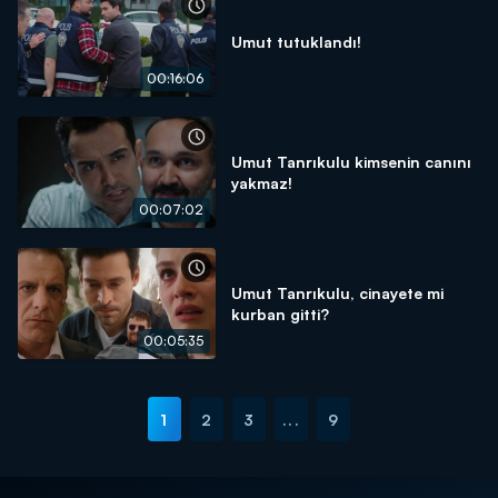
Umut tutuklandı!
00:16:06
Umut Tanrıkulu kimsenin canını
yakmaz!
00:07:02
Umut Tanrıkulu, cinayete mi
kurban gitti?
00:05:35
1
2
3
...
9