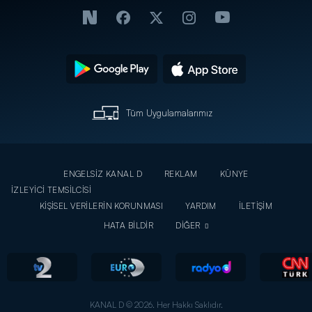
Tüm Uygulamalarımız
ENGELSİZ KANAL D
REKLAM
KÜNYE
İZLEYİCİ TEMSİLCİSİ
KİŞİSEL VERİLERİN KORUNMASI
YARDIM
İLETİŞİM
HATA BİLDİR
DİĞER
KANAL D © 2026. Her Hakkı Saklıdır.