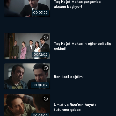
Taş Kağıt Makas çarşamba
akşamı başlıyor!
00:03:29
Taş Kağıt Makas'ın eğlenceli afiş
çekimi!
00:12:02
Ben katil değilim!
00:08:07
Umut ve Rıza'nın hayata
tutunma çabası!
00:05:09