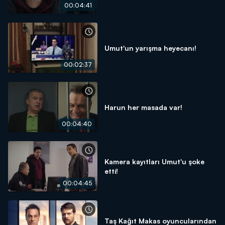
00:04:41
Umut'un yarışma heyecanı!
00:02:37
Harun her masada var!
00:04:40
Kamera kayıtları Umut'u şoke
etti!
00:04:45
Taş Kağıt Makas oyuncularından