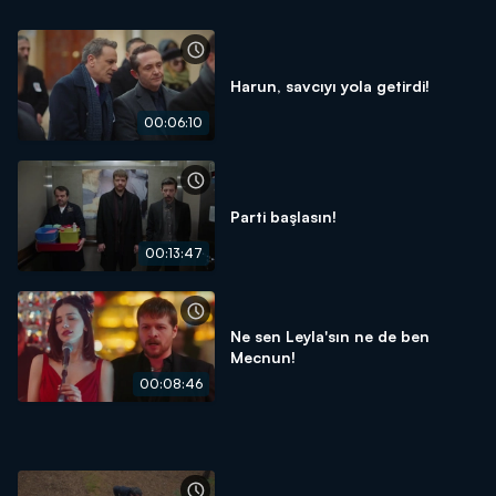
Harun, savcıyı yola getirdi!
00:06:10
Parti başlasın!
00:13:47
Ne sen Leyla'sın ne de ben
Mecnun!
00:08:46