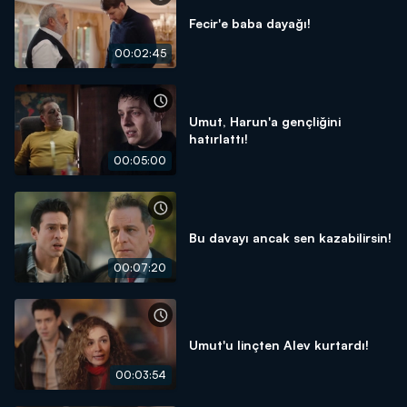
Fecir'e baba dayağı!
00:02:45
Umut, Harun'a gençliğini
hatırlattı!
00:05:00
Bu davayı ancak sen kazabilirsin!
00:07:20
Umut'u linçten Alev kurtardı!
00:03:54