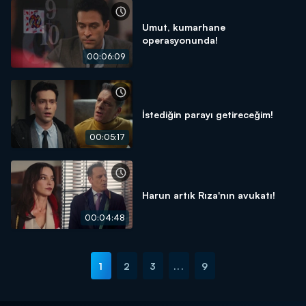
Umut, kumarhane
operasyonunda!
00:06:09
İstediğin parayı getireceğim!
00:05:17
Harun artık Rıza'nın avukatı!
00:04:48
1
2
3
...
9