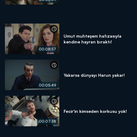
Umut muhteşem hafızasıyla
kendine hayran bıraktı!
00:08:57
Yakarsa dünyayı Harun yakar!
00:05:49
Fecir'in kimseden korkusu yok!
00:07:38