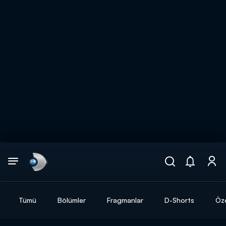
Arama
muhteşem ikili
ARAMA SONUÇLARI
Tümü
Bölümler
Fragmanlar
D-Shorts
Öze
DİĞER SONUÇLAR