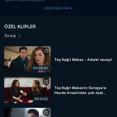
Taş Kağıt Makas yeni bölümleriyle her çarşamba 20.00'da
daha fazla oku
Kanal D'de!
ÖZEL KLİPLER
Sırala
Taş Kağıt Makas - Adalet savaşı!
00:03:20
Taş Kağıt Makas'ın Süreyya'sı
Hande Ataizi'nden çok özel
açıklamalar!
00:13:02