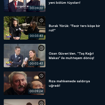
yeni bölüm tüyoları!
00:09:22
Burak Yörük: "Fecir ters köşe bir
rol!"
00:03:43
Ozan Güven'den, "Taş Kağıt
Makas" ile muhteşem dönüş!
00:02:43
Rıza mahkemede saldırıya
uğradı!
00:09:24