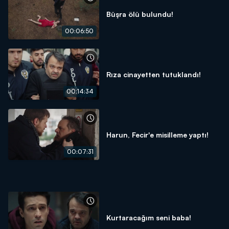
Büşra ölü bulundu!
00:06:50
Rıza cinayetten tutuklandı!
00:14:34
Harun, Fecir'e misilleme yaptı!
00:07:31
Kurtaracağım seni baba!