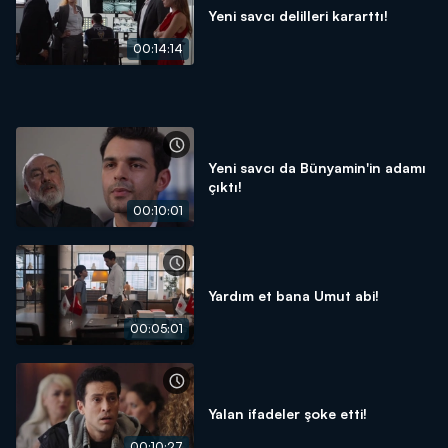
Yeni savcı delilleri kararttı!
00:14:14
Yeni savcı da Bünyamin'in adamı
çıktı!
00:10:01
Yardım et bana Umut abi!
00:05:01
Yalan ifadeler şoke etti!
00:10:27