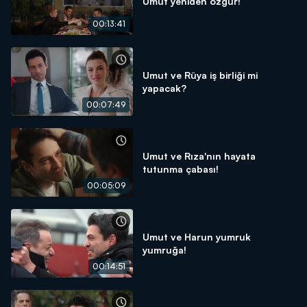
Umut yeniden özgür!
00:13:41
Umut ve Rüya iş birliği mi
yapacak?
00:07:49
Umut ve Rıza'nın hayata
tutunma çabası!
00:05:09
Umut ve Harun yumruk
yumruğa!
00:14:51