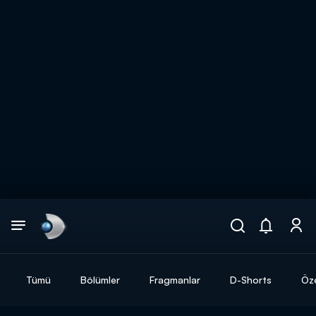
Arama
muhteşem ikili
ARAMA SONUÇLARI
Tümü
Bölümler
Fragmanlar
D-Shorts
Öze
DİĞER SONUÇLAR