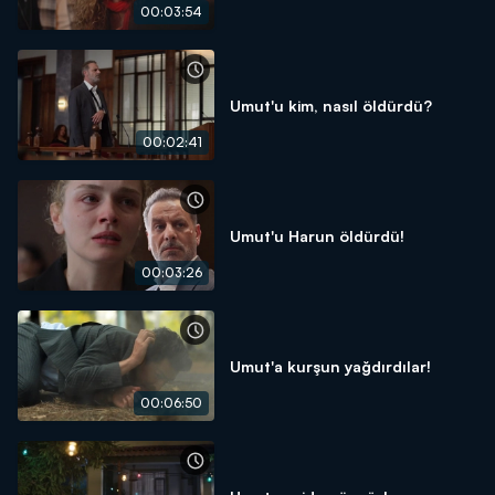
00:03:54
Umut'u kim, nasıl öldürdü?
00:02:41
Umut'u Harun öldürdü!
00:03:26
Umut'a kurşun yağdırdılar!
00:06:50