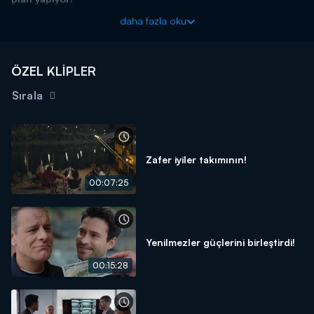
Taş Kağıt Makas yeni bölümleriyle Kanal D'de!
daha fazla oku
ÖZEL KLİPLER
Sırala
Zafer iyiler takımının!
00:07:25
Yenilmezler güçlerini birleştirdi!
00:15:28