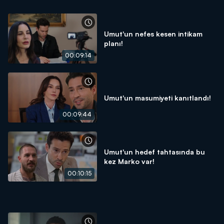
Umut'un nefes kesen intikam
planı!
00:09:14
Umut'un masumiyeti kanıtlandı!
00:09:44
Umut'un hedef tahtasında bu
kez Marko var!
00:10:15