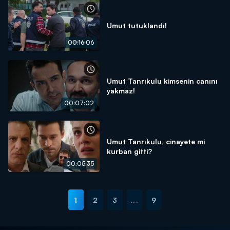
Umut tutuklandı!
00:16:06
Umut Tanrıkulu kimsenin canını
yakmaz!
00:07:02
Umut Tanrıkulu, cinayete mi
kurban gitti?
00:05:35
1
2
3
...
9