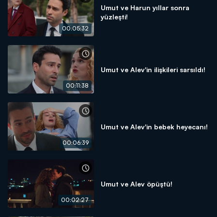
Umut ve Harun yıllar sonra
yüzleşti!
00:05:32
Umut ve Alev'in ilişkileri sarsıldı!
00:11:38
Umut ve Alev'in bebek heyecanı!
00:06:39
Umut ve Alev öpüştü!
00:02:27