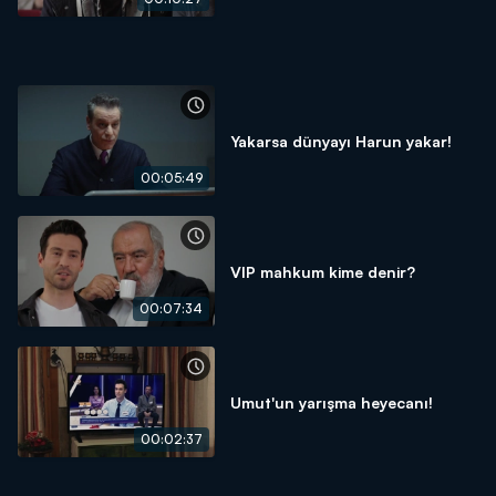
Yakarsa dünyayı Harun yakar!
00:05:49
VIP mahkum kime denir?
00:07:34
Umut'un yarışma heyecanı!
00:02:37