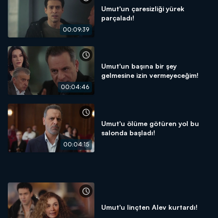
Umut'un çaresizliği yürek
parçaladı!
00:09:39
Umut'un başına bir şey
gelmesine izin vermeyeceğim!
00:04:46
Umut'u ölüme götüren yol bu
salonda başladı!
00:04:15
Umut'u linçten Alev kurtardı!