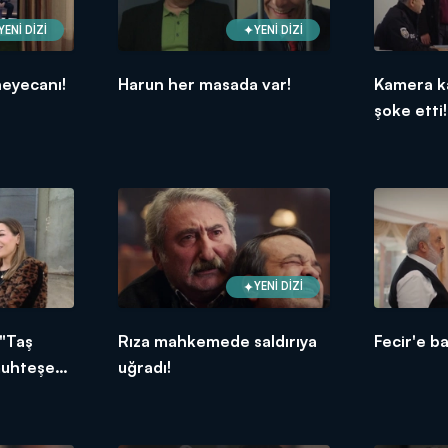
YENİ DİZİ
YENİ DİZİ
heyecanı!
Harun her masada var!
Kamera ka
şoke etti!
YENİ DİZİ
"Taş
Rıza mahkemede saldırıya
Fecir'e b
 muhteşem
uğradı!