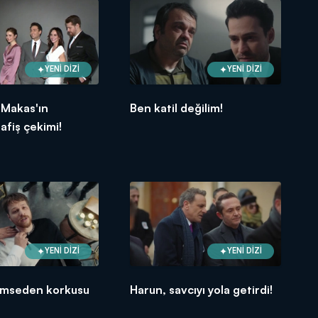
YENİ DİZİ
YENİ DİZİ
 Makas'ın
Ben katil değilim!
afiş çekimi!
YENİ DİZİ
YENİ DİZİ
kimseden korkusu
Harun, savcıyı yola getirdi!