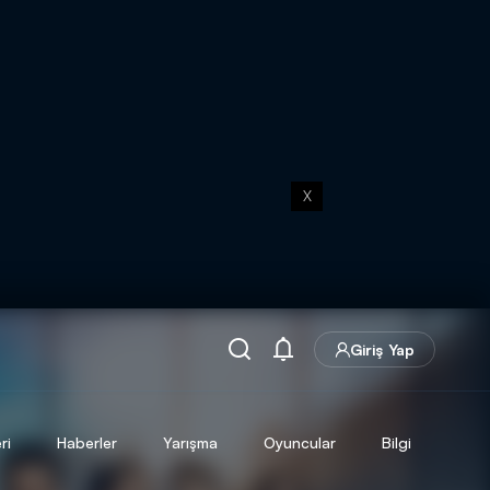
X
Giriş Yap
ri
Haberler
Yarışma
Oyuncular
Bilgi