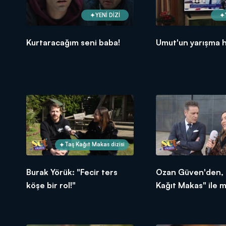
YENİ DİZİ
Kurtaracağım seni baba!
Umut'un yarışma 
Taş Kağıt Makas dizisi
Burak Yörük: "Fecir ters
Ozan Güven'den, 
köşe bir rol!"
Kağıt Makas" ile
dönüş!