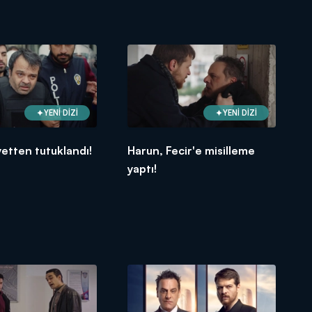
YENİ DİZİ
YENİ DİZİ
yetten tutuklandı!
Harun, Fecir'e misilleme
yaptı!