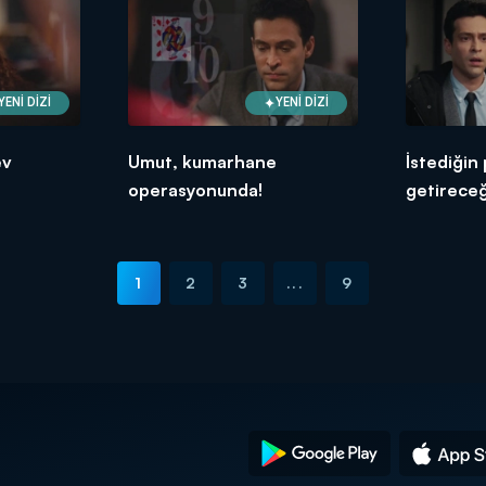
YENİ DİZİ
YENİ DİZİ
ev
Umut, kumarhane
İstediğin
operasyonunda!
getirece
1
2
3
...
9