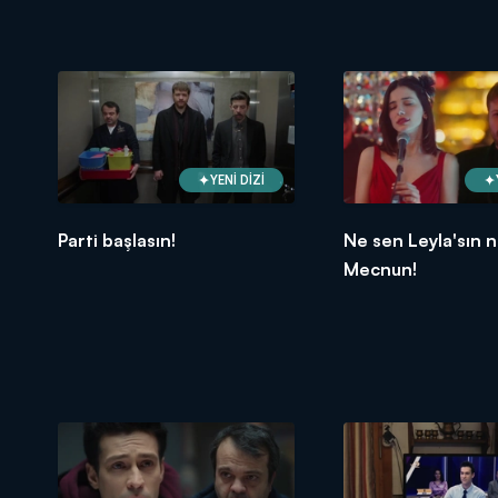
YENİ DİZİ
Parti başlasın!
Ne sen Leyla'sın 
Mecnun!