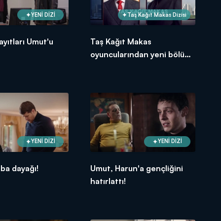
YENİ DİZİ
Taş Kağıt Makas Dizisi
yıtları Umut'u
Taş Kağıt Makas
oyuncularından yeni bölüm
tüyoları!
YENİ DİZİ
YENİ DİZİ
aba dayağı!
Umut, Harun'a gençliğini
hatırlattı!