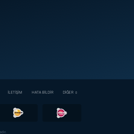
İLETİŞİM
HATA BİLDİR
DİĞER
dır.