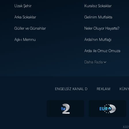
Uzak Şehir
Kuralsız Sokaklar
Arka Sokaklar
Gelinim Mutfakta
Güller ve Günahlar
Neler Oluyor Hayatta?
Aşk-ı Memnu
Arda'nın Mutfağı
Arda ile Omuz Omuza
Daha Fazla
ENGELSİZ KANAL D
REKLAM
KÜN
KAN