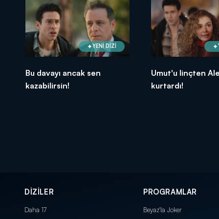
YENİ DİZİ
Bu davayı ancak sen
Umut'u linçten Al
kazabilirsin!
kurtardı!
DİZİLER
PROGRAMLAR
Daha 17
Beyaz'la Joker