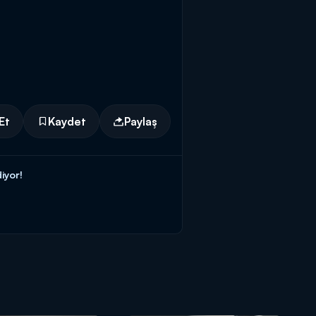
Et
Kaydet
Paylaş
iyor!