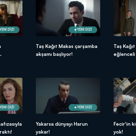
YENİ DİZİ
YENİ DİZİ
n
Taş Kağıt Makas çarşamba
Taş Kağıt
akşamı başlıyor!
eğlenceli 
zel
YENİ DİZİ
YENİ DİZİ
fızasıyla
Yakarsa dünyayı Harun
Fecir'in 
raktı!
yakar!
yok!