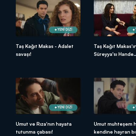
YENİ DİZİ
Taş Kağıt Makas - Adalet
Taş Kağıt Makas'ı
savaşı!
Süreyya'sı Hande
Ataizi'nden çok ö
açıklamalar!
YENİ DİZİ
Umut ve Rıza'nın hayata
Umut muhteşem ha
tutunma çabası!
kendine hayran bı