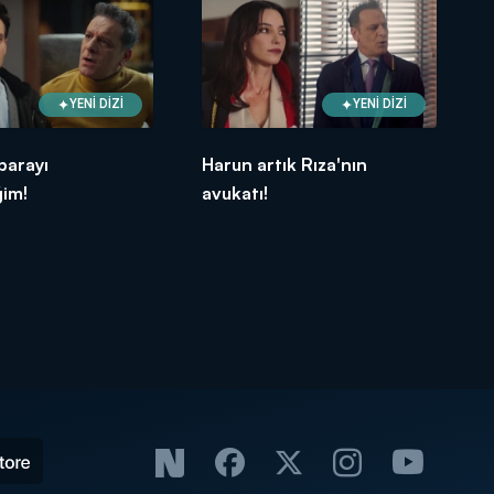
YENİ DİZİ
YENİ DİZİ
 parayı
Harun artık Rıza'nın
ğim!
avukatı!