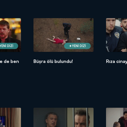
YENİ DİZİ
YENİ DİZİ
ne de ben
Büşra ölü bulundu!
Rıza cina