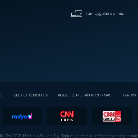
Tüm Uygulamalarımız
YE
İZLEYİCİ TEMSİLCİSİ
KİŞİSEL VERİLERİN KORUNMASI
YARDIM
AL D © 2026. Her Hakkı Saklıdır.
Bilgi Toplumu Hizmetleri MKK tarafından sağlanmakta