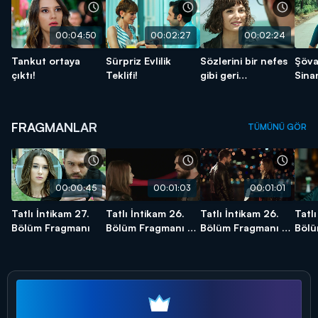
00:04:50
00:02:27
00:02:24
Tankut ortaya
Sürpriz Evlilik
Sözlerini bir nefes
Şöva
çıktı!
Teklifi!
gibi geri
Sina
üfleyeceğim sana!
FRAGMANLAR
TÜMÜNÜ GÖR
00:00:45
00:01:03
00:01:01
Tatlı İntikam 27.
Tatlı İntikam 26.
Tatlı İntikam 26.
Tatlı
Bölüm Fragmanı
Bölüm Fragmanı -
Bölüm Fragmanı -
Bölü
3
2