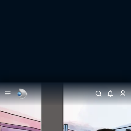
Arama
muhteşem ikili
ARAMA SONUÇLARI
DİĞER SONUÇLAR