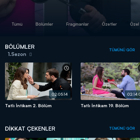
Tümü
Bölümler
Fragmanlar
Özetler
Özel 
BÖLÜMLER
TÜMÜNÜ GÖR
1.Sezon
02:05:14
02:14:
Tatlı İntikam 2. Bölüm
Tatlı İntikam 19. Bölüm
DİKKAT ÇEKENLER
TÜMÜNÜ GÖR