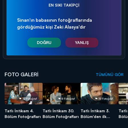
EN SIKI TAKİPÇİ
Sinan'ın babasının fotoğraflarında
gördüğümüz kişi Zeki Alasya'dır
DOĞRU
YANLIŞ
FOTO GALERİ
TÜMÜNÜ GÖR
12 Fotoğraf
8 Fotoğraf
19 Fotoğraf
Tatlı İntikam 4.
Tatlı İntikam 30.
Tatlı İntikam 3.
Tatlı
Bölüm Fotoğrafları
Bölüm Fotoğrafları
Bölüm'den ilk
Bölü
kareler!