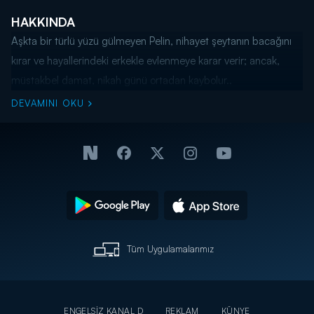
HAKKINDA
Aşkta bir türlü yüzü gülmeyen Pelin, nihayet şeytanın bacağını
kırar ve hayallerindeki erkekle evlenmeye karar verir; ancak,
müstakbel damat, nikah günü ortadan kaybolur..
DEVAMINI OKU
Tüm Uygulamalarımız
ENGELSİZ KANAL D
REKLAM
KÜNYE