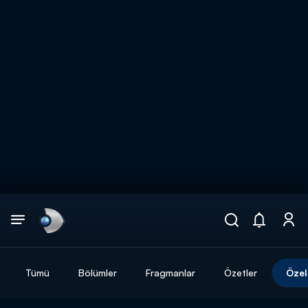
Arama
muhteşem ikili
ARAMA SONUÇLARI
Tümü
Bölümler
Fragmanlar
Özetler
Özel
DİĞER SONUÇLAR