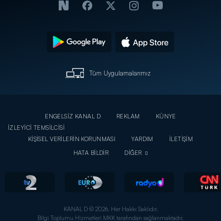
Tüm Uygulamalarımız
ENGELSİZ KANAL D
REKLAM
KÜNYE
İZLEYİCİ TEMSİLCİSİ
KİŞİSEL VERİLERİN KORUNMASI
YARDIM
İLETİŞİM
HATA BİLDİR
DİĞER
KANAL D © 2026. Her Hakkı Saklıdır.
Bilgi Toplumu Hizmetleri MKK tarafından sağlanmaktadır.