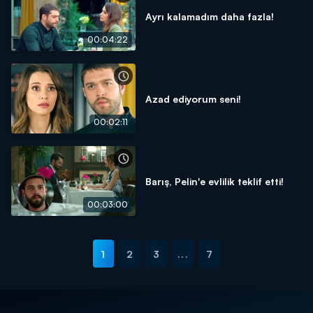
Ayrı kalamadım daha fazla!
00:04:22
Azad ediyorum seni!
00:02:11
Barış, Pelin'e evlilik teklif etti!
00:03:00
1
2
3
...
7