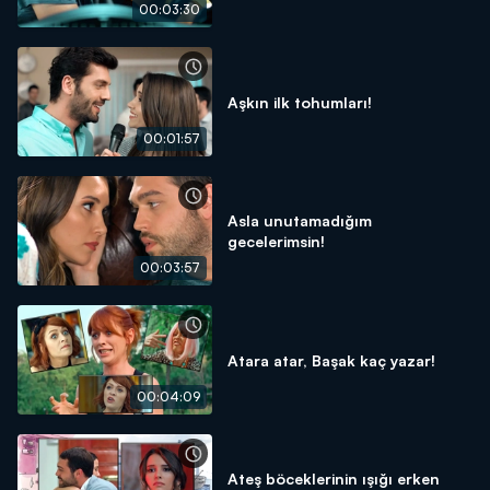
00:03:30
Aşkın ilk tohumları!
00:01:57
Asla unutamadığım
gecelerimsin!
00:03:57
Atara atar, Başak kaç yazar!
00:04:09
Ateş böceklerinin ışığı erken