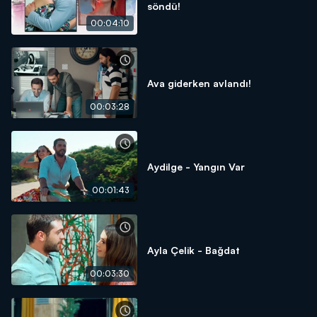
söndü!
00:04:10
Ava giderken avlandı!
00:03:28
Aydilge - Yangın Var
00:01:43
Ayla Çelik - Bağdat
00:03:30