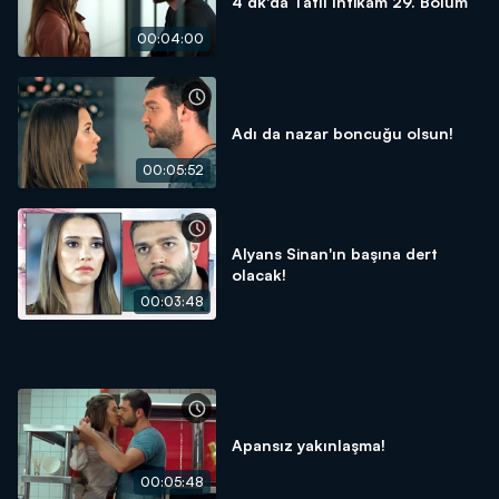
4 dk'da Tatlı İntikam 29. Bölüm
00:04:00
Adı da nazar boncuğu olsun!
00:05:52
Alyans Sinan'ın başına dert
olacak!
00:03:48
Apansız yakınlaşma!
00:05:48