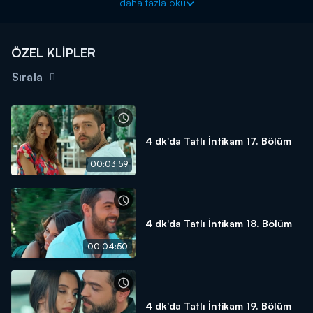
daha fazla oku
neden olur. Tatlı İntikam 18. Bölüm'de yaşanan her şeyi 4
dakikaya sığdırdık...
ÖZEL KLİPLER
Sırala
4 dk'da Tatlı İntikam 17. Bölüm
00:03:59
4 dk'da Tatlı İntikam 18. Bölüm
00:04:50
4 dk'da Tatlı İntikam 19. Bölüm