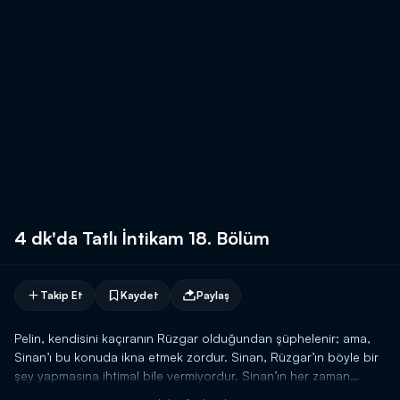
4 dk'da Tatlı İntikam 18. Bölüm
Takip Et
Kaydet
Paylaş
Pelin, kendisini kaçıranın Rüzgar olduğundan şüphelenir; ama,
Sinan’ı bu konuda ikna etmek zordur. Sinan, Rüzgar’ın böyle bir
şey yapmasına ihtimal bile vermiyordur. Sinan’ın her zaman
Rüzgar’a olan bu sarsılmaz inancı Pelin ile arasının açılmasına