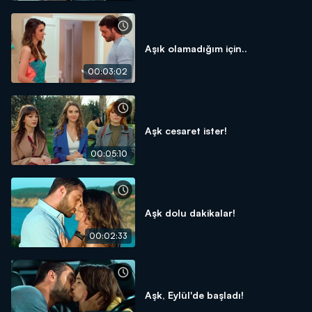
Aşık olamadığım için..
00:03:02
Aşk cesaret ister!
00:05:10
Aşk dolu dakikalar!
00:02:33
Aşk, Eylül'de başladı!