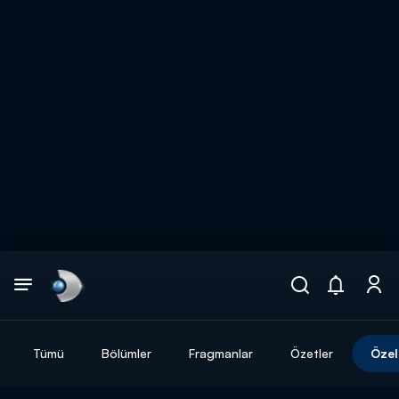
Arama
muhteşem ikili
ARAMA SONUÇLARI
Tümü
Bölümler
Fragmanlar
Özetler
Özel
DİĞER SONUÇLAR