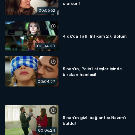
olursun!
00:05:52
4 dk'da Tatlı İntikam 27. Bölüm
00:04:00
Sinan'ın, Pelin'i ateşler içinde
bırakan hamlesi!
00:04:27
Sinan'ın gizli bağlantısı Nazım'ı
buldu!
00:06:24