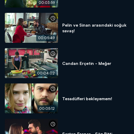
00:03:59
Pelin ve Sinan arasındaki soğuk
savaş!
00:05:49
Candan Erçetin - Meğer
00:04:02
Tesadüfleri bekleyemem!
00:05:12
Sertap Erener - Söz Bitti