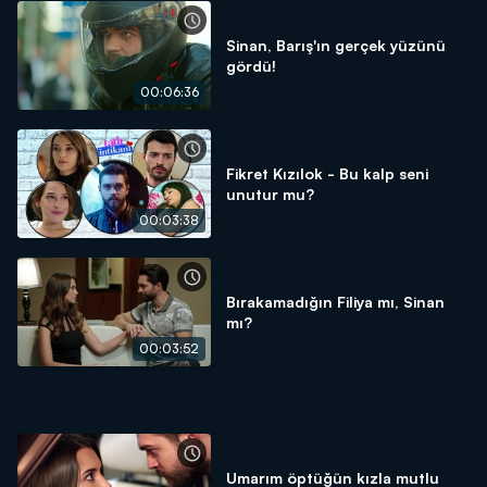
Sinan, Barış'ın gerçek yüzünü
gördü!
00:06:36
Fikret Kızılok - Bu kalp seni
unutur mu?
00:03:38
Bırakamadığın Filiya mı, Sinan
mı?
00:03:52
Umarım öptüğün kızla mutlu