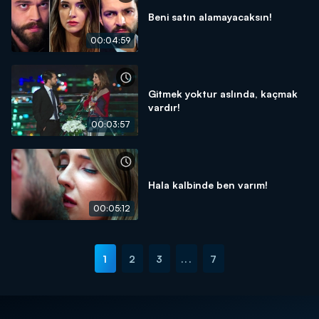
Beni satın alamayacaksın!
00:04:59
Gitmek yoktur aslında, kaçmak
vardır!
00:03:57
Hala kalbinde ben varım!
00:05:12
1
2
3
...
7