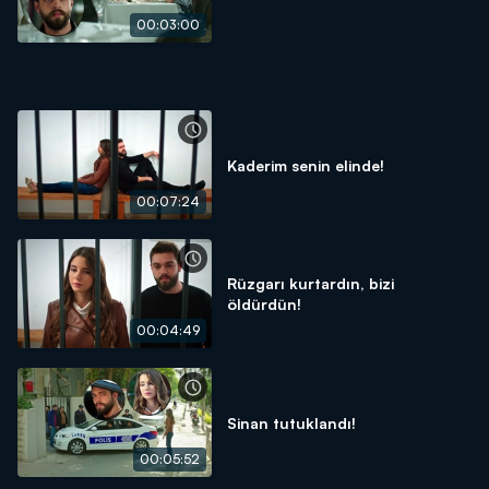
00:03:00
Kaderim senin elinde!
00:07:24
Rüzgarı kurtardın, bizi
öldürdün!
00:04:49
Sinan tutuklandı!
00:05:52