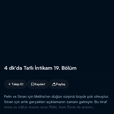
4 dk'da Tatlı İntikam 19. Bölüm
Takip Et
Kaydet
Paylaş
Pelin ve Sinan için Meliha’nın düğün sürprizi büyük şok olmuştur.
Sinan için artık gerçekleri açıklamanın zamanı gelmiştir. Bu itiraf
anne ve oğlun arasını açar. Pelin, hem Sinan ile arasını
düzeltmek, hem de restoran parasını Sinan’dan saklamak için