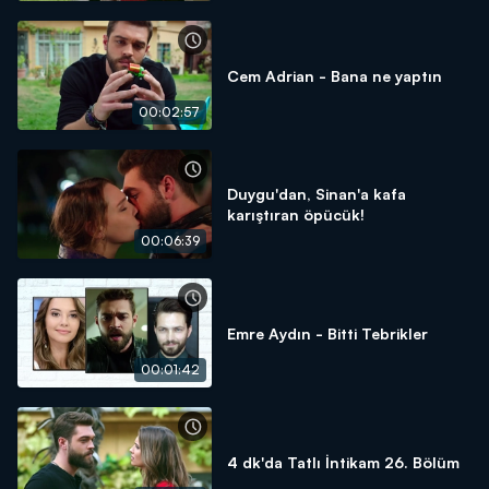
Cem Adrian - Bana ne yaptın
00:02:57
Duygu'dan, Sinan'a kafa
karıştıran öpücük!
00:06:39
Emre Aydın - Bitti Tebrikler
00:01:42
4 dk'da Tatlı İntikam 26. Bölüm