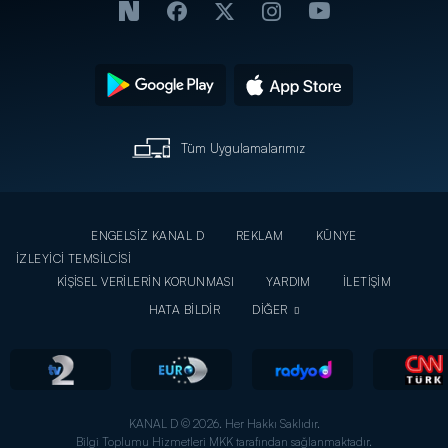
Tüm Uygulamalarımız
ENGELSİZ KANAL D
REKLAM
KÜNYE
İZLEYİCİ TEMSİLCİSİ
KİŞİSEL VERİLERİN KORUNMASI
YARDIM
İLETİŞİM
HATA BİLDİR
DİĞER
KANAL D © 2026. Her Hakkı Saklıdır.
Bilgi Toplumu Hizmetleri MKK tarafından sağlanmaktadır.