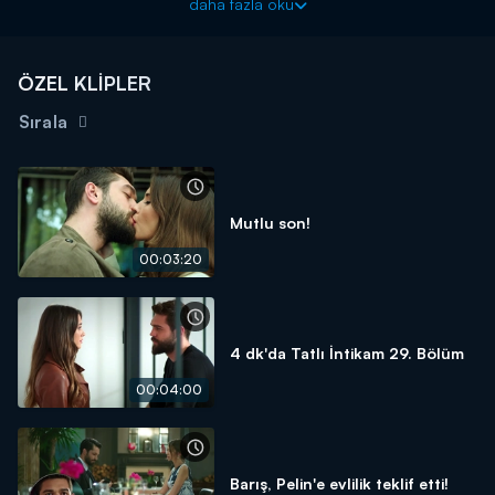
daha fazla oku
uğraşırken, onu büyük bir sürpriz beklemektedir. Tatlı İntikam 19.
Bölüm'de yaşanan her şeyi 4 dakikaya sığdırdık...
ÖZEL KLİPLER
Sırala
Mutlu son!
00:03:20
4 dk'da Tatlı İntikam 29. Bölüm
00:04:00
Barış, Pelin'e evlilik teklif etti!