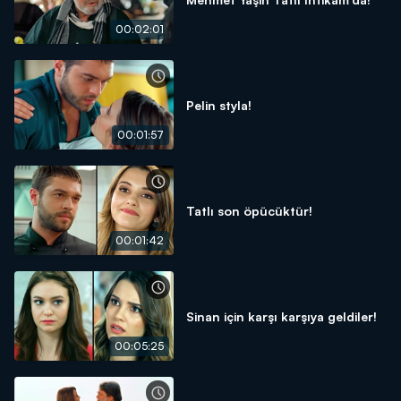
00:02:01
Pelin styla!
00:01:57
Tatlı son öpücüktür!
00:01:42
Sinan için karşı karşıya geldiler!
00:05:25