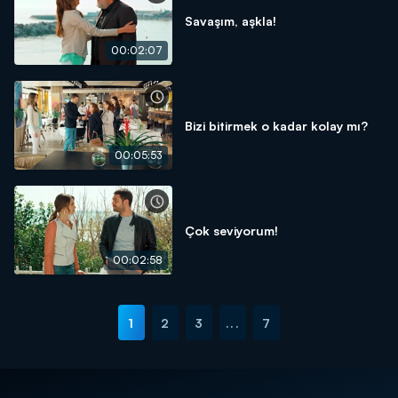
Savaşım, aşkla!
00:02:07
Bizi bitirmek o kadar kolay mı?
00:05:53
Çok seviyorum!
00:02:58
1
2
3
...
7