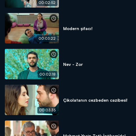
00:02:52
Modern şifacı!
00:03:22
Nev - Zor
00:02:18
Çikolatanın cezbeden cazibesi!
00:03:35
Mehmet Yaşin Tatlı İntikam'da!