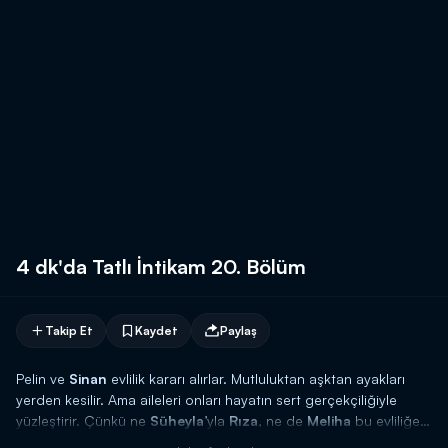
4 dk'da Tatlı İntikam 20. Bölüm
Takip Et
Kaydet
Paylaş
Pelin ve
Sinan
evlilik kararı alırlar. Mutluluktan aşktan ayakları
yerden kesilir. Ama aileleri onları hayatın sert gerçekçiliğiyle
yüzleştirir. Çünkü ne
Süheyla
’yla
Rıza
, ne de
Meliha
bu evliliğe
onay vermektedir.
Pelin
’in ailesini
Simay
ve
Başak
ikna etmeye