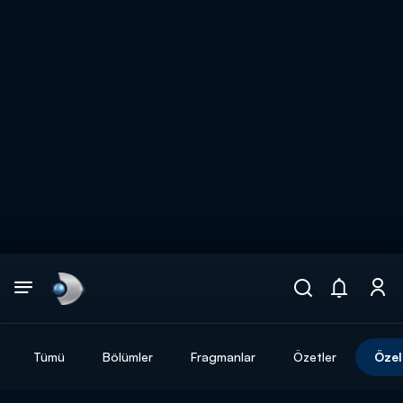
Arama
muhteşem ikili
ARAMA SONUÇLARI
Tümü
Bölümler
Fragmanlar
Özetler
Özel
DİĞER SONUÇLAR