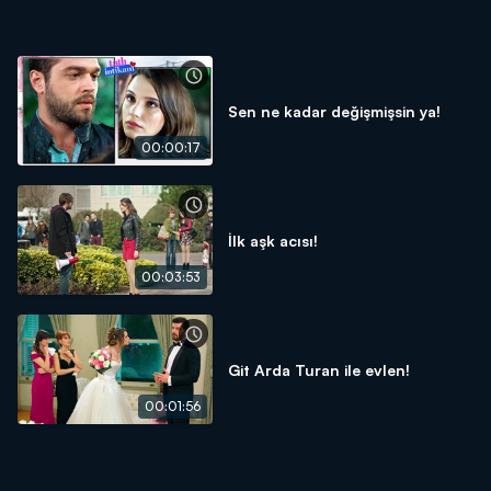
Sen ne kadar değişmişsin ya!
00:00:17
İlk aşk acısı!
00:03:53
Git Arda Turan ile evlen!
00:01:56