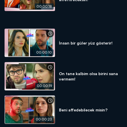
00:00:18
İnsan bir güler yüz gösterir!
00:00:10
On tane kalbim olsa birini sana
vermem!
00:00:19
Beni affedebilecek misin?
00:00:23