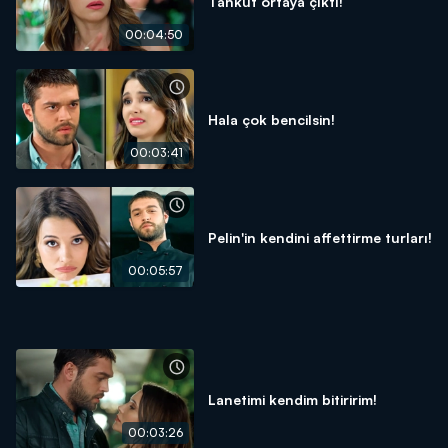
Tankut ortaya çıktı!
00:04:50
Hala çok bencilsin!
00:03:41
Pelin'in kendini affettirme turları!
00:05:57
Lanetimi kendim bitiririm!
00:03:26