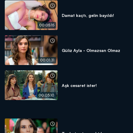
Damat kaçtı, gelin bayıldı!
00:05:15
Güliz Ayla - Olmazsan Olmaz
00:01:31
Aşk cesaret ister!
00:05:10