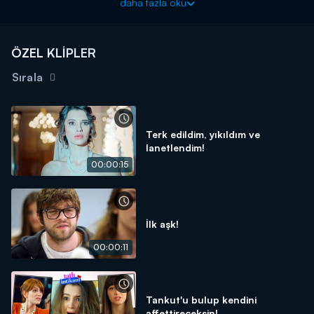
daha fazla oku
çalışırken,
Meliha
’yı da
Havva,
ve
Necip
ikna etmeye çalışır. Pelin
ve Sinan’ın bir araya gelmesi sandıkları kadar kolay olmayacaktır.
ÖZEL KLİPLER
Sırala
Terk edildim, yıkıldım ve
lanetlendim!
00:00:15
İlk aşk!
00:00:11
Tankut'u bulup kendini
affettireceksin!