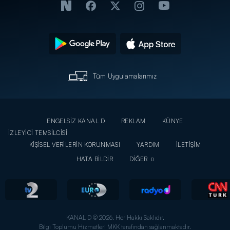
Tüm Uygulamalarımız
ENGELSİZ KANAL D
REKLAM
KÜNYE
İZLEYİCİ TEMSİLCİSİ
KİŞİSEL VERİLERİN KORUNMASI
YARDIM
İLETİŞİM
HATA BİLDİR
DİĞER
KANAL D © 2026. Her Hakkı Saklıdır.
Bilgi Toplumu Hizmetleri MKK tarafından sağlanmaktadır.