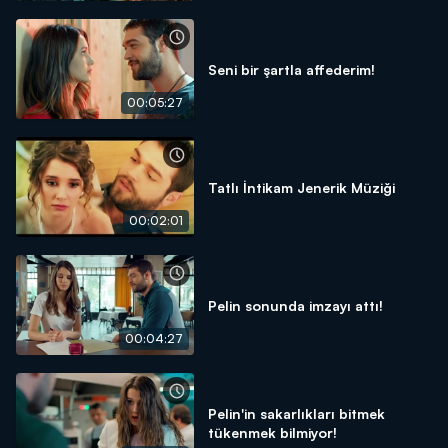
Seni bir şartla affederim!
00:05:27
Tatlı İntikam Jenerik Müziği
00:02:01
Pelin sonunda imzayı attı!
00:04:27
Pelin'in sakarlıkları bitmek
tükenmek bilmiyor!