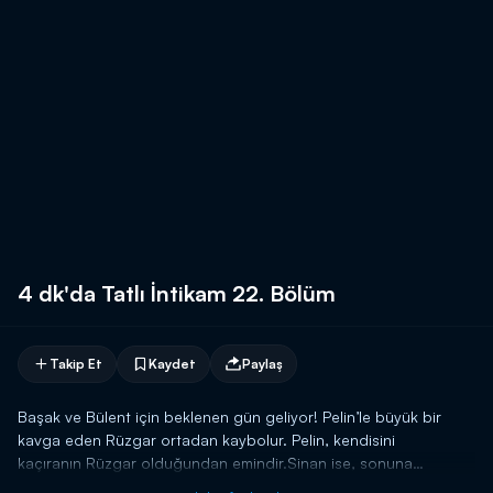
4 dk'da Tatlı İntikam 22. Bölüm
Takip Et
Kaydet
Paylaş
Başak ve Bülent için beklenen gün geliyor! Pelin’le büyük bir
kavga eden Rüzgar ortadan kaybolur. Pelin, kendisini
kaçıranın Rüzgar olduğundan emindir.Sinan ise, sonuna
kadar Rüzgar’ın suçsuzluğuna inanmaktadır. Gerçekte Pelin’i