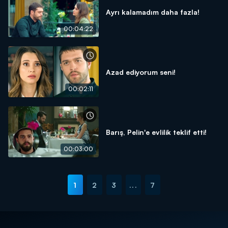
Ayrı kalamadım daha fazla!
00:04:22
Azad ediyorum seni!
00:02:11
Barış, Pelin'e evlilik teklif etti!
00:03:00
1
2
3
...
7