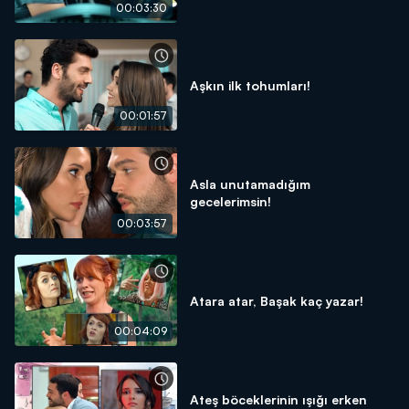
00:03:30
Aşkın ilk tohumları!
00:01:57
Asla unutamadığım
gecelerimsin!
00:03:57
Atara atar, Başak kaç yazar!
00:04:09
Ateş böceklerinin ışığı erken