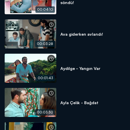
söndü!
00:04:10
Ava giderken avlandı!
00:03:28
Aydilge - Yangın Var
00:01:43
Ayla Çelik - Bağdat
00:03:30