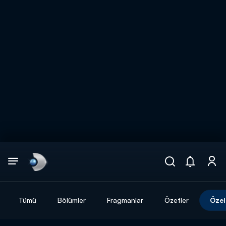
Arama
muhteşem ikili
ARAMA SONUÇLARI
Tümü
Bölümler
Fragmanlar
Özetler
Özel
DİĞER SONUÇLAR