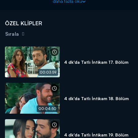
daha fazla oku
kaçıranRüzgar mıdır? Soruların cevapları bir bir ortaya çıkarken
ikili yeni bir haberle sarsılır. Tatlı İntikam 22. Bölüm'de yaşanan
her şeyi 4 dakikaya sığdırdık...
ÖZEL KLİPLER
Sırala
4 dk'da Tatlı İntikam 17. Bölüm
00:03:59
4 dk'da Tatlı İntikam 18. Bölüm
00:04:50
4 dk'da Tatlı İntikam 19. Bölüm