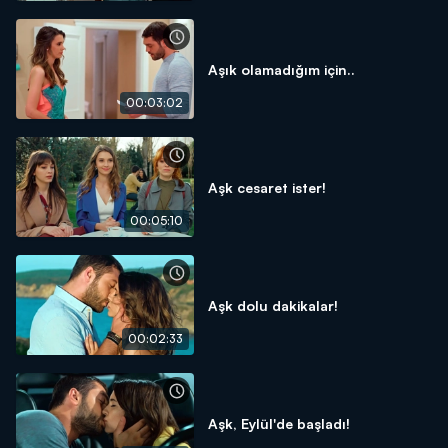
Aşık olamadığım için..
00:03:02
Aşk cesaret ister!
00:05:10
Aşk dolu dakikalar!
00:02:33
Aşk, Eylül'de başladı!