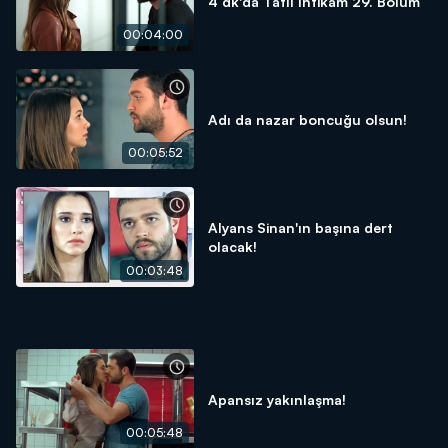
4 dk'da Tatlı İntikam 29. Bölüm
00:04:00
Adı da nazar boncuğu olsun!
00:05:52
Alyans Sinan'ın başına dert
olacak!
00:03:48
Apansız yakınlaşma!
00:05:48