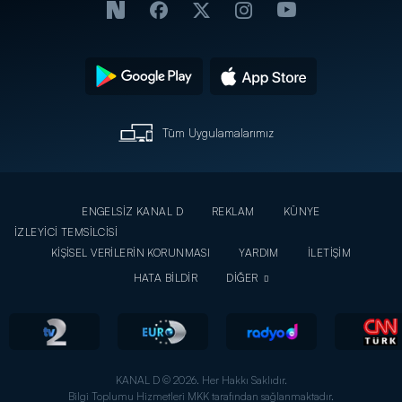
Tüm Uygulamalarımız
ENGELSİZ KANAL D
REKLAM
KÜNYE
İZLEYİCİ TEMSİLCİSİ
KİŞİSEL VERİLERİN KORUNMASI
YARDIM
İLETİŞİM
HATA BİLDİR
DİĞER
KANAL D © 2026. Her Hakkı Saklıdır.
Bilgi Toplumu Hizmetleri MKK tarafından sağlanmaktadır.