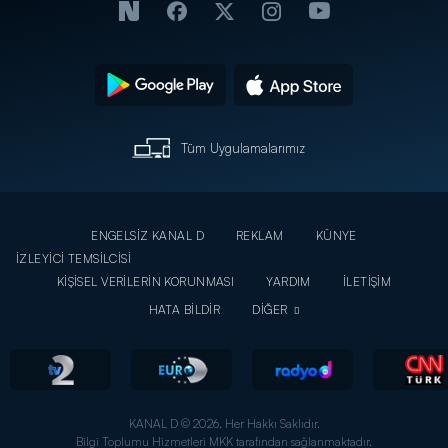
Tüm Uygulamalarımız
ENGELSİZ KANAL D
REKLAM
KÜNYE
İZLEYİCİ TEMSİLCİSİ
KİŞİSEL VERİLERİN KORUNMASI
YARDIM
İLETİŞİM
HATA BİLDİR
DİĞER
KANAL D © 2026. Her Hakkı Saklıdır.
Bilgi Toplumu Hizmetleri MKK tarafından sağlanmaktadır.