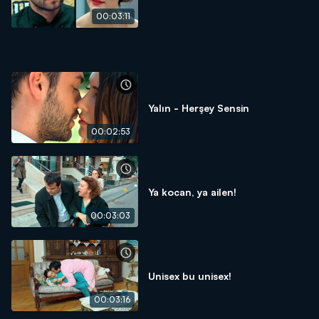
00:03:11
Yalın - Herşey Sensin
00:02:53
Ya kocan, ya ailen!
00:03:03
Unisex bu unisex!
00:03:16