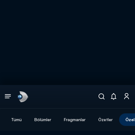
Arama
muhteşem ikili
ARAMA SONUÇLARI
Tümü
Bölümler
Fragmanlar
Özetler
Özel
DİĞER SONUÇLAR