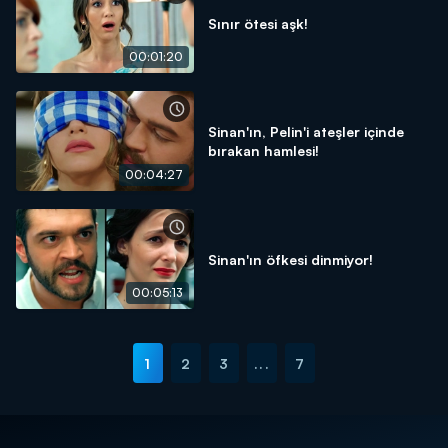
Sınır ötesi aşk!
00:01:20
Sinan'ın, Pelin'i ateşler içinde
bırakan hamlesi!
00:04:27
Sinan'ın öfkesi dinmiyor!
00:05:13
1
2
3
...
7