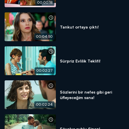
00:00:18
Tankut ortaya çıktı!
00:04:50
Sürpriz Evlilik Teklifi!
00:02:27
Sözlerini bir nefes gibi geri
üfleyeceğim sana!
00:02:24
Şövalye ruhlu Sinan!