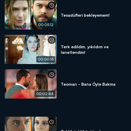
Tesadüfleri bekleyemem!
00:05:12
Terk edildim, yıkıldım ve
lanetlendim!
00:00:15
Teoman - Bana Öyle Bakma
00:02:44