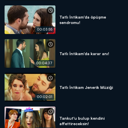
Tatlı İntikam'da öpüşme
sendromu!
00:03:55
Tatlı İntikam'da karar anı!
00:04:37
Tatlı İntikam Jenerik Müziği
00:02:01
Tankut'u bulup kendini
affettireceksin!