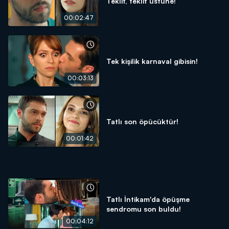
Teklif, teklif üstüne!
00:02:47
Tek kişilik karnaval gibisin!
00:03:13
Tatlı son öpücüktür!
00:01:42
Tatlı İntikam'da öpüşme
sendromu son buldu!
00:04:12