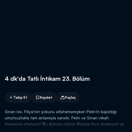
4 dk'da Tatlı İntikam 23. Bölüm
Takip Et
Kaydet
Paylaş
Sinan ise, Filiya’nın şokunu atlatamamışken Pelin’in kapıldığı
umutsuzlukla tam anlamıyla sarsılır. Pelin ve Sinan nikah
masasına oturuyor! Bu durumu gören Rüzgar boş durmuyor ve
son kozunu oynuyor!