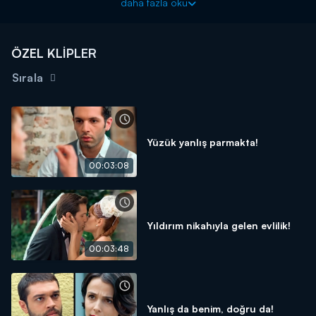
daha fazla oku
Tatlı İntikam 23. Bölüm'de yaşanan her şeyi 4 dakikaya
sığdırdık...
ÖZEL KLİPLER
Sırala
Yüzük yanlış parmakta!
00:03:08
Yıldırım nikahıyla gelen evlilik!
00:03:48
Yanlış da benim, doğru da!