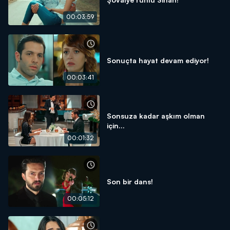
00:03:59
Sonuçta hayat devam ediyor!
00:03:41
Sonsuza kadar aşkım olman
için...
00:01:32
Son bir dans!
00:05:12