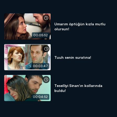
Umarım öptüğün kızla mutlu
olursun!
00:05:52
Tuuh senin suratına!
00:03:47
Teselliyi Sinan'ın kollarında
buldu!
00:04:52