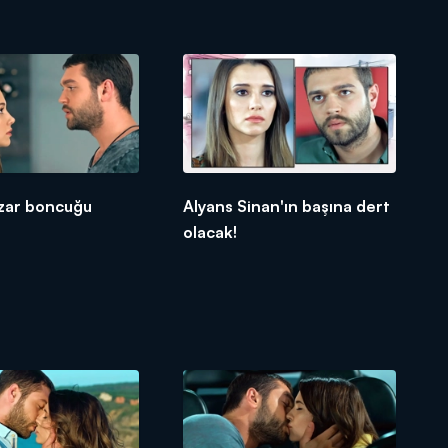
azar boncuğu
Alyans Sinan'ın başına dert
olacak!