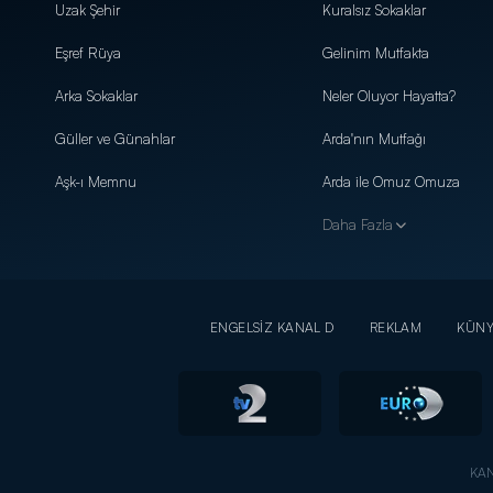
Uzak Şehir
Kuralsız Sokaklar
Eşref Rüya
Gelinim Mutfakta
Arka Sokaklar
Neler Oluyor Hayatta?
Güller ve Günahlar
Arda'nın Mutfağı
Aşk-ı Memnu
Arda ile Omuz Omuza
Daha Fazla
ENGELSİZ KANAL D
REKLAM
KÜN
KAN