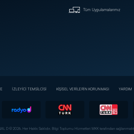
Tüm Uygulamalarımız
YE
İZLEYİCİ TEMSİLCİSİ
KİŞİSEL VERİLERİN KORUNMASI
YARDIM
AL D © 2026. Her Hakkı Saklıdır.
Bilgi Toplumu Hizmetleri MKK tarafından sağlanmakta