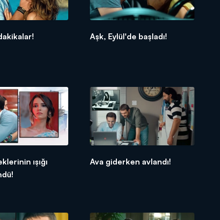
dakikalar!
Aşk, Eylül'de başladı!
klerinin ışığı
Ava giderken avlandı!
ndü!