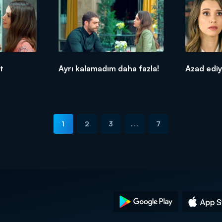
t
Ayrı kalamadım daha fazla!
Azad ediy
1
2
3
...
7