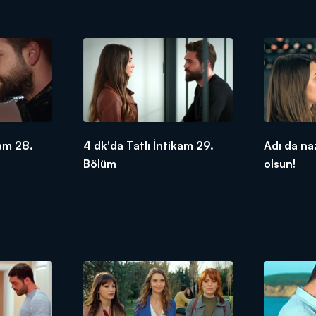
kam 28.
4 dk'da Tatlı İntikam 29.
Adı da n
Bölüm
olsun!