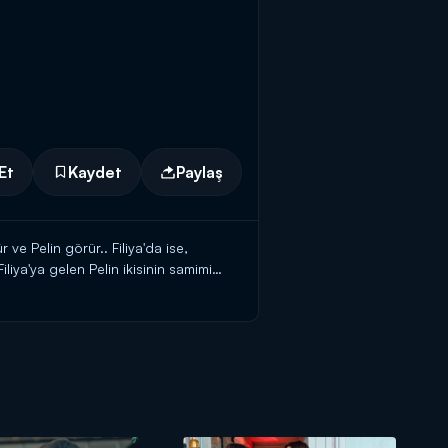
Et
Kaydet
Paylaş
e Pelin görür.. Filiya'da ise,
liya'ya gelen Pelin ikisinin samimi
ir..