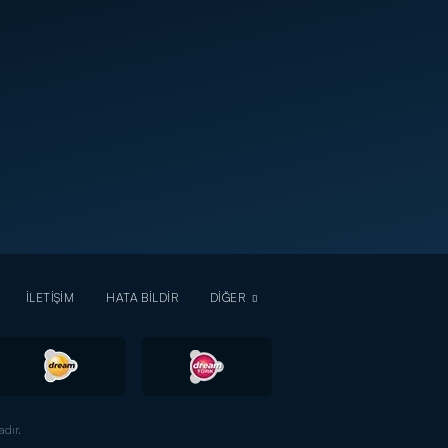
İLETİŞİM
HATA BİLDİR
DİĞER
dır.