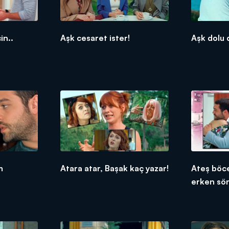
in..
Aşk cesaret ister!
Aşk dolu 
m
Atara atar, Başak kaç yazar!
Ateş böce
erken sö