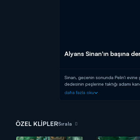
Alyans Sinan'ın başına der
Sinan, gecenin sonunda Pelin'i evine g
dedesinin peşlerine taktığı adamı kandı
hallerini ve Rüzgar'ın parmağındaki aly
daha fazla oku
ÖZEL KLİPLER
Sırala