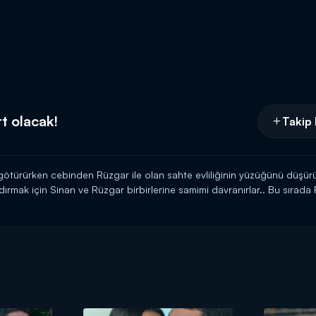
t olacak!
Takip 
ötürürken cebinden Rüzgar ile olan sahte evliliğinin yüzüğünü düşürür v
rmak için Sinan ve Rüzgar birbirlerine samimi davranırlar.. Bu sırada Fi
ansı görür.. Pelin'in soğuk ve imalı bakışları Sinan'ın anlamasına yetmişt