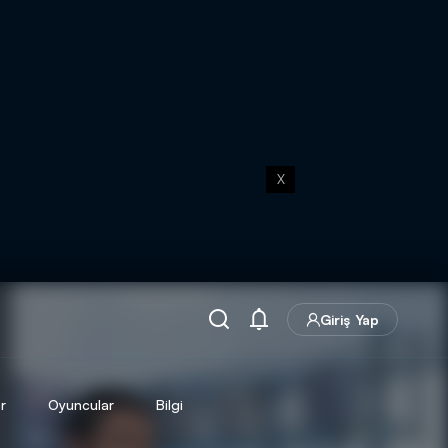
X
Giriş Yap
r
Oyuncular
Bilgi