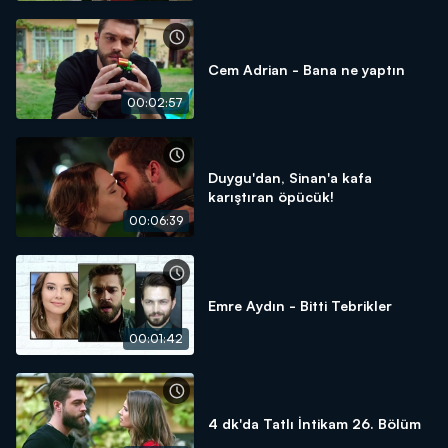
Cem Adrian - Bana ne yaptın
00:02:57
Duygu'dan, Sinan'a kafa
karıştıran öpücük!
00:06:39
Emre Aydın - Bitti Tebrikler
00:01:42
4 dk'da Tatlı İntikam 26. Bölüm