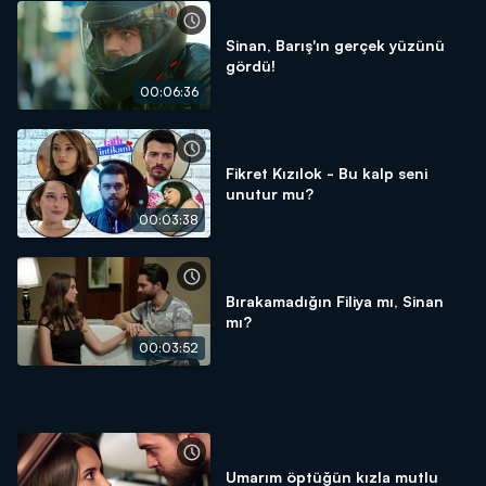
Sinan, Barış'ın gerçek yüzünü
gördü!
00:06:36
Fikret Kızılok - Bu kalp seni
unutur mu?
00:03:38
Bırakamadığın Filiya mı, Sinan
mı?
00:03:52
Umarım öptüğün kızla mutlu