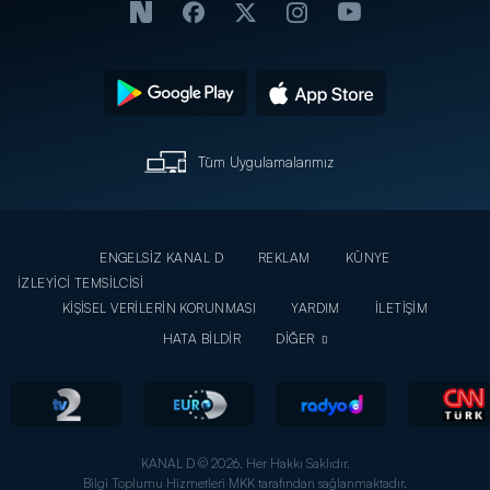
Tüm Uygulamalarımız
ENGELSİZ KANAL D
REKLAM
KÜNYE
İZLEYİCİ TEMSİLCİSİ
KİŞİSEL VERİLERİN KORUNMASI
YARDIM
İLETİŞİM
HATA BİLDİR
DİĞER
KANAL D © 2026. Her Hakkı Saklıdır.
Bilgi Toplumu Hizmetleri MKK tarafından sağlanmaktadır.