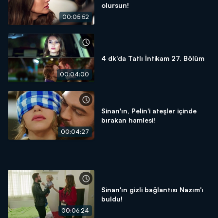
olursun!
00:05:52
4 dk'da Tatlı İntikam 27. Bölüm
00:04:00
Sinan'ın, Pelin'i ateşler içinde
bırakan hamlesi!
00:04:27
Sinan'ın gizli bağlantısı Nazım'ı
buldu!
00:06:24