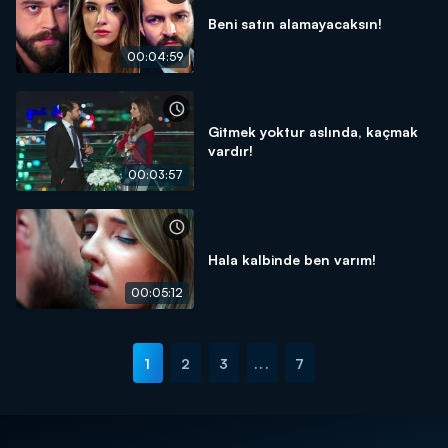
Beni satın alamayacaksın!
00:04:59
Gitmek yoktur aslında, kaçmak
vardır!
00:03:57
Hala kalbinde ben varım!
00:05:12
1
2
3
...
7