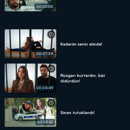
00:03:00
Kaderim senin elinde!
00:07:24
Rüzgarı kurtardın, bizi
öldürdün!
00:04:49
Sinan tutuklandı!
00:05:52