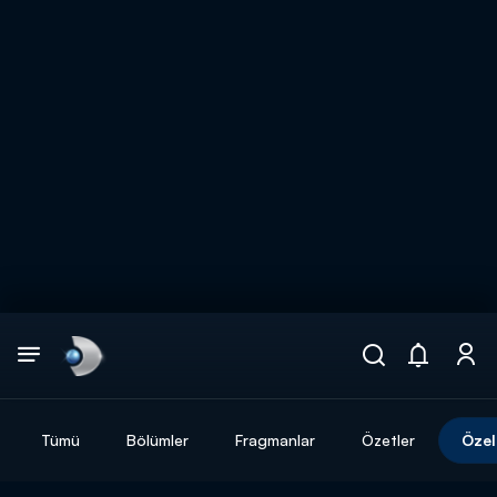
Arama
muhteşem ikili
ARAMA SONUÇLARI
Tümü
Bölümler
Fragmanlar
Özetler
Özel
DİĞER SONUÇLAR