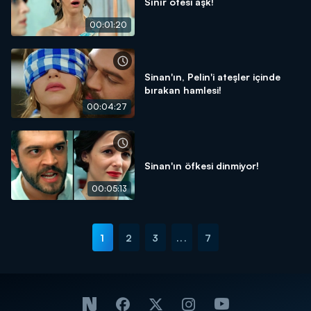
Sınır ötesi aşk!
00:01:20
Sinan'ın, Pelin'i ateşler içinde
bırakan hamlesi!
00:04:27
Sinan'ın öfkesi dinmiyor!
00:05:13
1
2
3
...
7