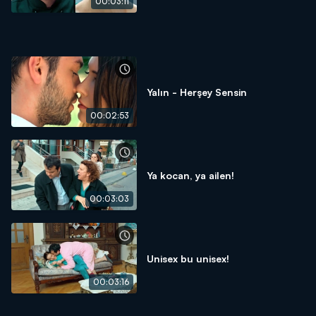
00:03:11
Yalın - Herşey Sensin
00:02:53
Ya kocan, ya ailen!
00:03:03
Unisex bu unisex!
00:03:16