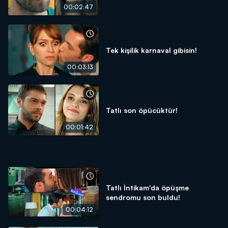
00:02:47
Tek kişilik karnaval gibisin!
00:03:13
Tatlı son öpücüktür!
00:01:42
Tatlı İntikam'da öpüşme
sendromu son buldu!
00:04:12