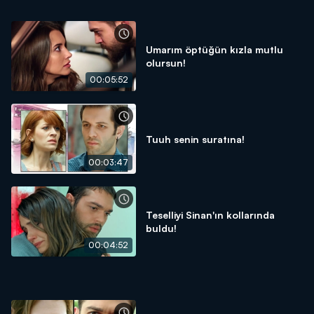
Umarım öptüğün kızla mutlu
olursun!
00:05:52
Tuuh senin suratına!
00:03:47
Teselliyi Sinan'ın kollarında
buldu!
00:04:52