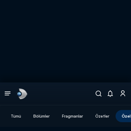
Arama
muhteşem ikili
ARAMA SONUÇLARI
Tümü
Bölümler
Fragmanlar
Özetler
Özel
DİĞER SONUÇLAR