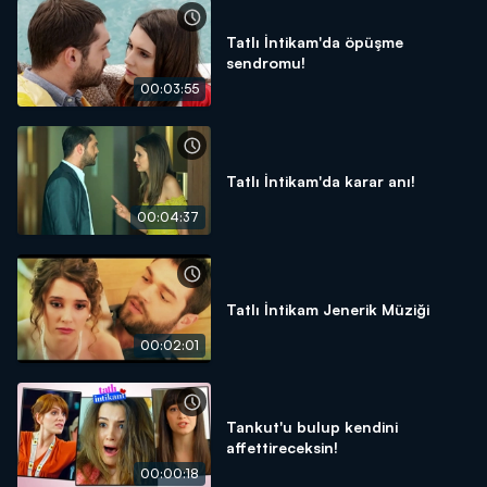
Tatlı İntikam'da öpüşme
sendromu!
00:03:55
Tatlı İntikam'da karar anı!
00:04:37
Tatlı İntikam Jenerik Müziği
00:02:01
Tankut'u bulup kendini
affettireceksin!
00:00:18