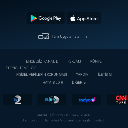
Tüm Uygulamalarımız
ENGELSİZ KANAL D
REKLAM
KÜNYE
İZLEYİCİ TEMSİLCİSİ
KİŞİSEL VERİLERİN KORUNMASI
YARDIM
İLETİŞİM
HATA BİLDİR
DİĞER
KANAL D © 2026. Her Hakkı Saklıdır.
Bilgi Toplumu Hizmetleri MKK tarafından sağlanmaktadır.