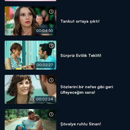
Tankut ortaya çıktı!
00:04:50
Sürpriz Evlilik Teklifi!
00:02:27
Sözlerini bir nefes gibi geri
üfleyeceğim sana!
00:02:24
Şövalye ruhlu Sinan!