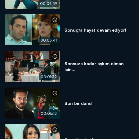
00:03:59
Sonuçta hayat devam ediyor!
00:03:41
Sonsuza kadar aşkım olman
için...
00:01:32
Son bir dans!
00:05:12