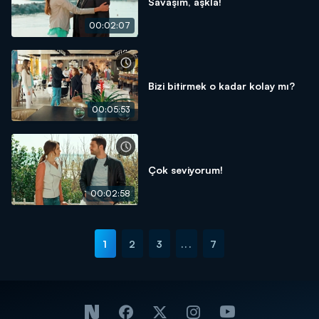
Savaşım, aşkla!
00:02:07
Bizi bitirmek o kadar kolay mı?
00:05:53
Çok seviyorum!
00:02:58
1
2
3
...
7