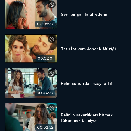
Seni bir şartla affederim!
00:05:27
Tatlı İntikam Jenerik Müziği
00:02:01
Pelin sonunda imzayı attı!
00:04:27
Pelin'in sakarlıkları bitmek
tükenmek bilmiyor!
00:02:52