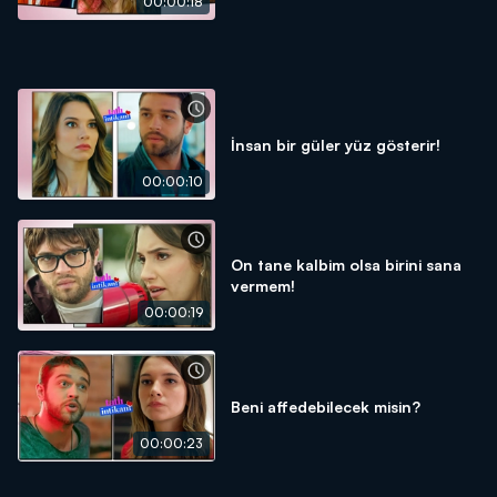
00:00:18
İnsan bir güler yüz gösterir!
00:00:10
On tane kalbim olsa birini sana
vermem!
00:00:19
Beni affedebilecek misin?
00:00:23