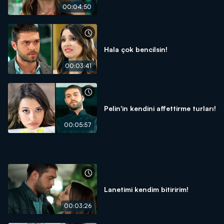
00:04:50
Hala çok bencilsin!
00:03:41
Pelin'in kendini affettirme turları!
00:05:57
Lanetimi kendim bitiririm!
00:03:26