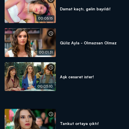
Damat kaçtı, gelin bayıldı!
00:05:15
Güliz Ayla - Olmazsan Olmaz
00:01:31
Aşk cesaret ister!
00:05:10
Tankut ortaya çıktı!