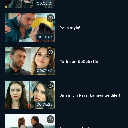
00:02:01
Pelin styla!
00:01:57
Tatlı son öpücüktür!
00:01:42
Sinan için karşı karşıya geldiler!
00:05:25