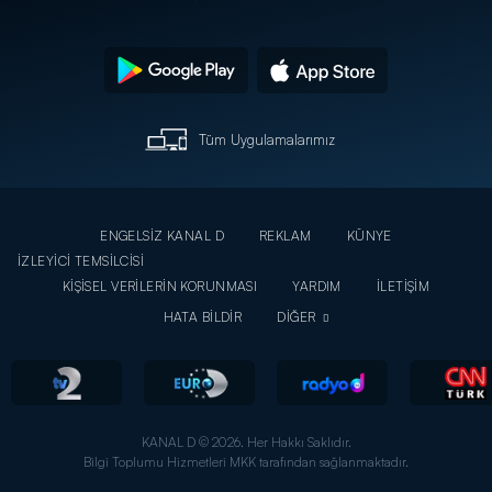
Tüm Uygulamalarımız
ENGELSİZ KANAL D
REKLAM
KÜNYE
İZLEYİCİ TEMSİLCİSİ
KİŞİSEL VERİLERİN KORUNMASI
YARDIM
İLETİŞİM
HATA BİLDİR
DİĞER
KANAL D © 2026. Her Hakkı Saklıdır.
Bilgi Toplumu Hizmetleri MKK tarafından sağlanmaktadır.