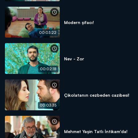
Modern şifacı!
00:03:22
Nev - Zor
00:02:18
Çikolatanın cezbeden cazibesi!
00:03:35
Mehmet Yaşin Tatlı İntikam'da!