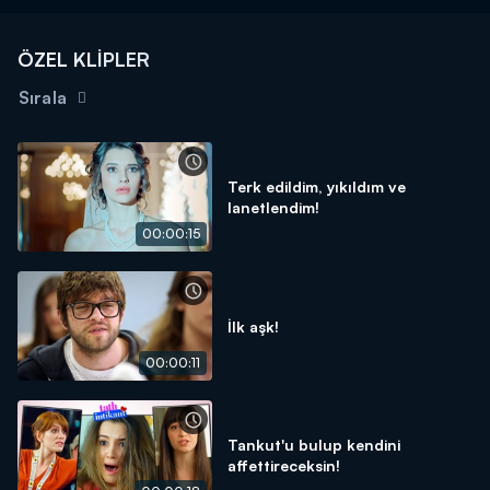
ÖZEL KLİPLER
Sırala
Terk edildim, yıkıldım ve
lanetlendim!
00:00:15
İlk aşk!
00:00:11
Tankut'u bulup kendini
affettireceksin!