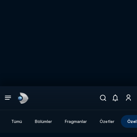
Arama
muhteşem ikili
ARAMA SONUÇLARI
Tümü
Bölümler
Fragmanlar
Özetler
Özel
DİĞER SONUÇLAR