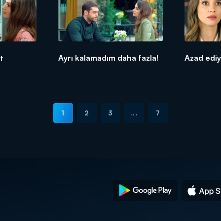
t
Ayrı kalamadım daha fazla!
Azad ediy
1
2
3
...
7