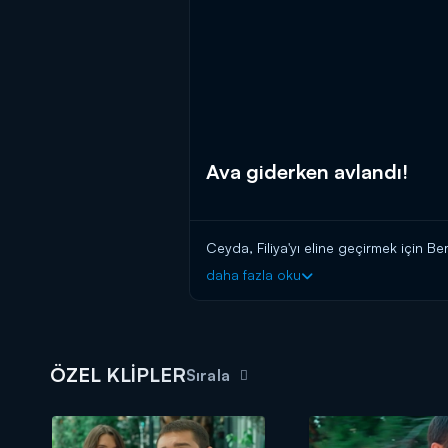
Ava giderken avlandı!
Ceyda, Filiya'yı eline geçirmek için Ber
daha fazla oku
ÖZEL KLİPLER
Sırala