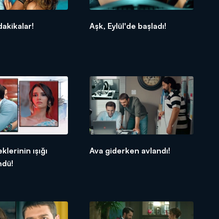
dakikalar!
Aşk, Eylül'de başladı!
klerinin ışığı
Ava giderken avlandı!
ndü!