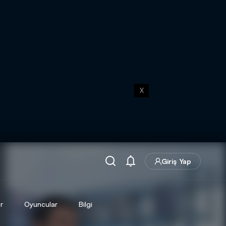
X
Giriş Yap
r
Oyuncular
Bilgi