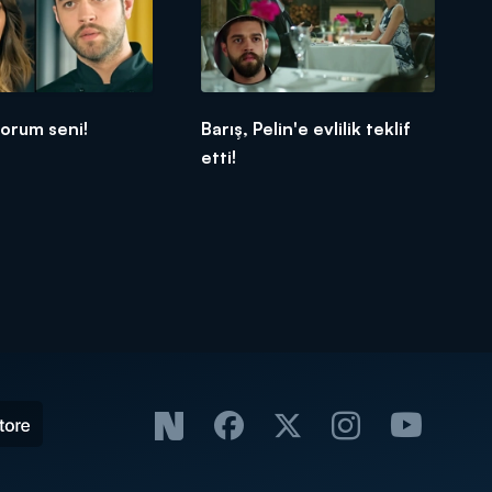
orum seni!
Barış, Pelin'e evlilik teklif
etti!