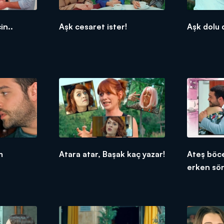
in..
Aşk cesaret ister!
Aşk dolu 
m
Atara atar, Başak kaç yazar!
Ateş böce
erken sö