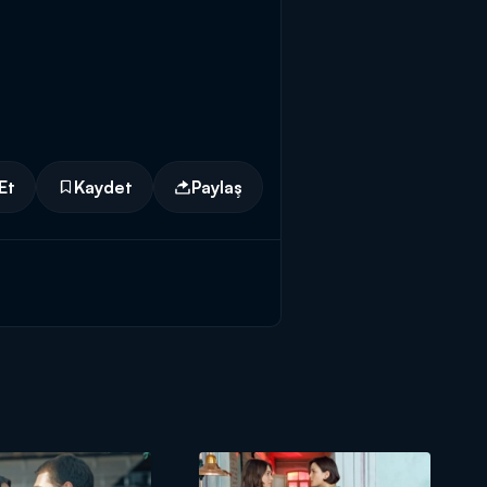
Et
Kaydet
Paylaş