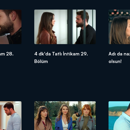
kam 28.
4 dk'da Tatlı İntikam 29.
Adı da n
Bölüm
olsun!