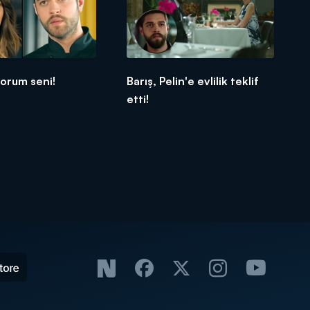
orum seni!
Barış, Pelin'e evlilik teklif
etti!