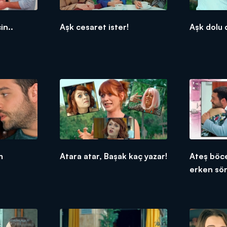
in..
Aşk cesaret ister!
Aşk dolu 
m
Atara atar, Başak kaç yazar!
Ateş böce
erken sö