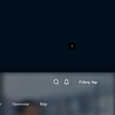
X
Giriş Yap
r
Oyuncular
Bilgi