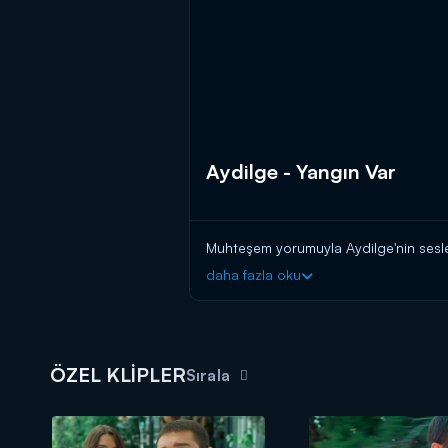
Aydilge - Yangın Var
Muhteşem yorumuyla Aydilge'nin seslendi
daha fazla oku
ÖZEL KLİPLER
Sırala