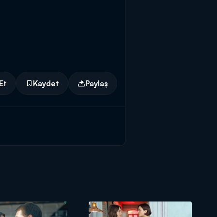
Et
Kaydet
Paylaş