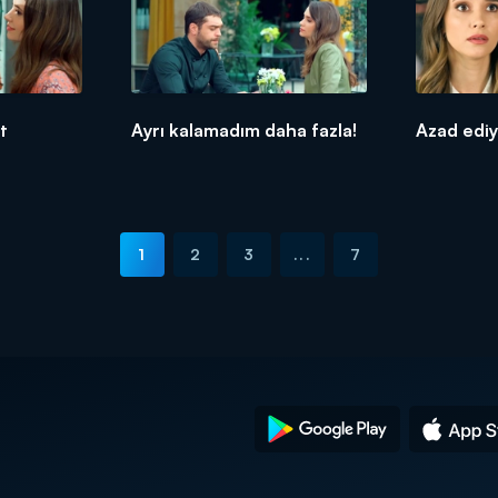
t
Ayrı kalamadım daha fazla!
Azad ediy
1
2
3
...
7