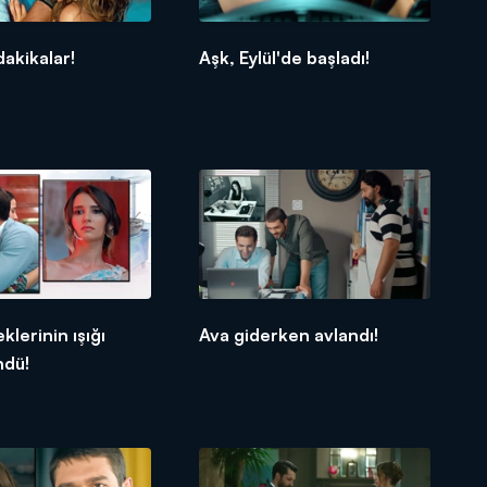
dakikalar!
Aşk, Eylül'de başladı!
klerinin ışığı
Ava giderken avlandı!
ndü!