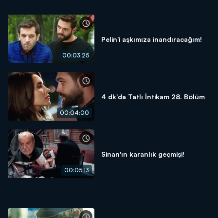
Pelin'i aşkımıza inandıracağım!
00:03:25
4 dk'da Tatlı İntikam 28. Bölüm
00:04:00
Sinan'ın karanlık geçmişi!
00:05:13