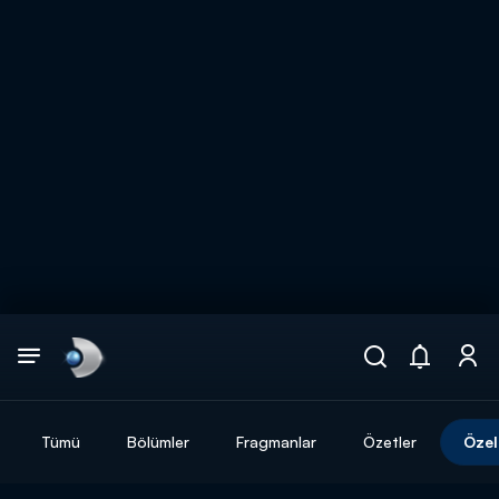
Arama
muhteşem ikili
ARAMA SONUÇLARI
Tümü
Bölümler
Fragmanlar
Özetler
Özel
DİĞER SONUÇLAR