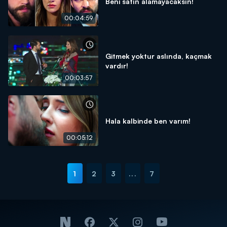
Beni satın alamayacaksın!
00:04:59
Gitmek yoktur aslında, kaçmak
vardır!
00:03:57
Hala kalbinde ben varım!
00:05:12
1
2
3
...
7