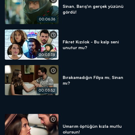
Sinan, Barış'ın gerçek yüzünü
gördü!
00:06:36
Fikret Kızılok - Bu kalp seni
unutur mu?
00:03:38
Bırakamadığın Filiya mı, Sinan
mı?
00:03:52
Umarım öptüğün kızla mutlu
olursun!