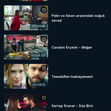
Pelin ve Sinan arasındaki soğuk
savaş!
00:05:49
Candan Erçetin - Meğer
00:04:02
Tesadüfleri bekleyemem!
00:05:12
Sertap Erener - Söz Bitti