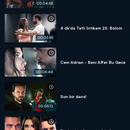
00:04:58
4 dk'da Tatlı İntikam 25. Bölüm
00:03:59
Cem Adrian - Beni Affet Bu Gece
00:04:44
Son bir dans!
00:05:12