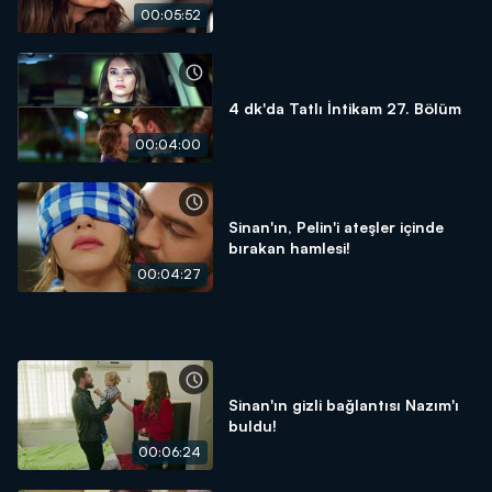
00:05:52
4 dk'da Tatlı İntikam 27. Bölüm
00:04:00
Sinan'ın, Pelin'i ateşler içinde
bırakan hamlesi!
00:04:27
Sinan'ın gizli bağlantısı Nazım'ı
buldu!
00:06:24