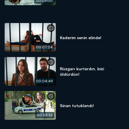
00:03:00
Kaderim senin elinde!
00:07:24
Rüzgarı kurtardın, bizi
öldürdün!
00:04:49
Sinan tutuklandı!
00:05:52