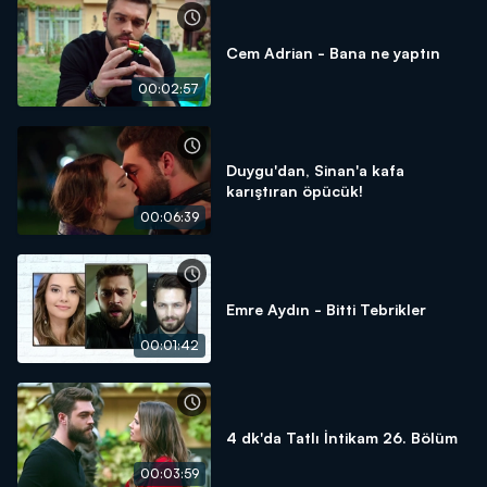
Cem Adrian - Bana ne yaptın
00:02:57
Duygu'dan, Sinan'a kafa
karıştıran öpücük!
00:06:39
Emre Aydın - Bitti Tebrikler
00:01:42
4 dk'da Tatlı İntikam 26. Bölüm
00:03:59