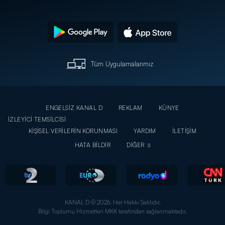
Tüm Uygulamalarımız
ENGELSİZ KANAL D
REKLAM
KÜNYE
İZLEYİCİ TEMSİLCİSİ
KİŞİSEL VERİLERİN KORUNMASI
YARDIM
İLETİŞİM
HATA BİLDİR
DİĞER
KANAL D © 2026. Her Hakkı Saklıdır.
Bilgi Toplumu Hizmetleri MKK tarafından sağlanmaktadır.