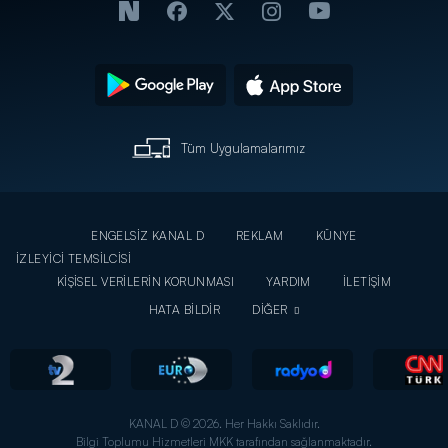
Tüm Uygulamalarımız
ENGELSİZ KANAL D
REKLAM
KÜNYE
İZLEYİCİ TEMSİLCİSİ
KİŞİSEL VERİLERİN KORUNMASI
YARDIM
İLETİŞİM
HATA BİLDİR
DİĞER
KANAL D © 2026. Her Hakkı Saklıdır.
Bilgi Toplumu Hizmetleri MKK tarafından sağlanmaktadır.