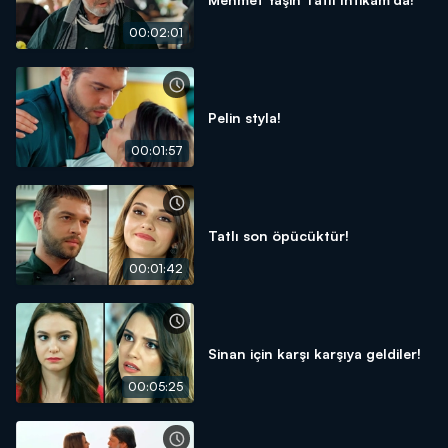
00:02:01
Pelin styla!
00:01:57
Tatlı son öpücüktür!
00:01:42
Sinan için karşı karşıya geldiler!
00:05:25