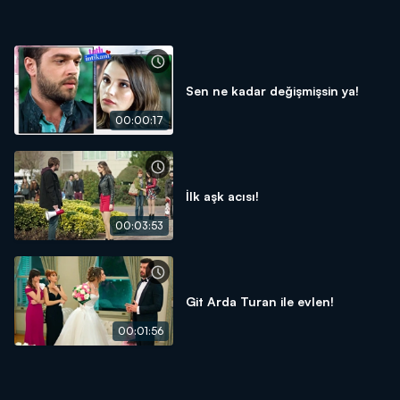
Sen ne kadar değişmişsin ya!
00:00:17
İlk aşk acısı!
00:03:53
Git Arda Turan ile evlen!
00:01:56