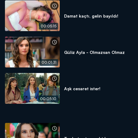
Damat kaçtı, gelin bayıldı!
00:05:15
Güliz Ayla - Olmazsan Olmaz
00:01:31
Aşk cesaret ister!
00:05:10