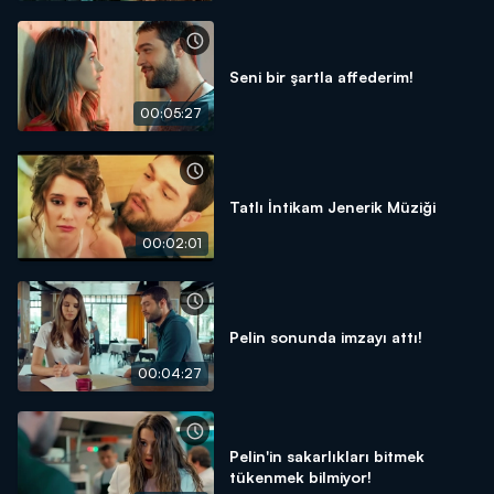
Seni bir şartla affederim!
00:05:27
Tatlı İntikam Jenerik Müziği
00:02:01
Pelin sonunda imzayı attı!
00:04:27
Pelin'in sakarlıkları bitmek
tükenmek bilmiyor!