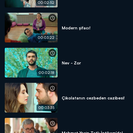
00:02:52
Modern şifacı!
00:03:22
Nev - Zor
00:02:18
Çikolatanın cezbeden cazibesi!
00:03:35
Mehmet Yaşin Tatlı İntikam'da!