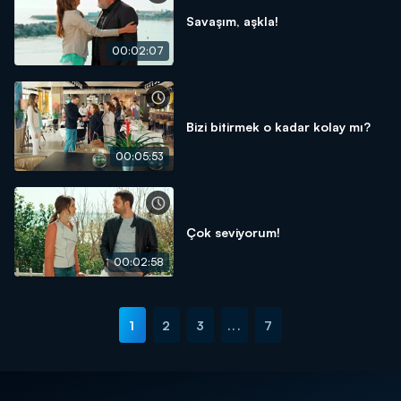
Savaşım, aşkla!
00:02:07
Bizi bitirmek o kadar kolay mı?
00:05:53
Çok seviyorum!
00:02:58
1
2
3
...
7