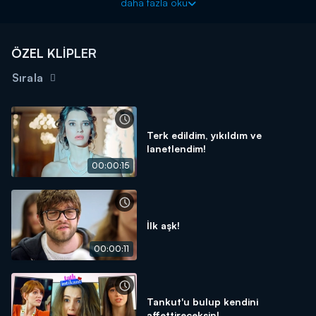
daha fazla oku
ÖZEL KLİPLER
Sırala
Terk edildim, yıkıldım ve
lanetlendim!
00:00:15
İlk aşk!
00:00:11
Tankut'u bulup kendini
affettireceksin!