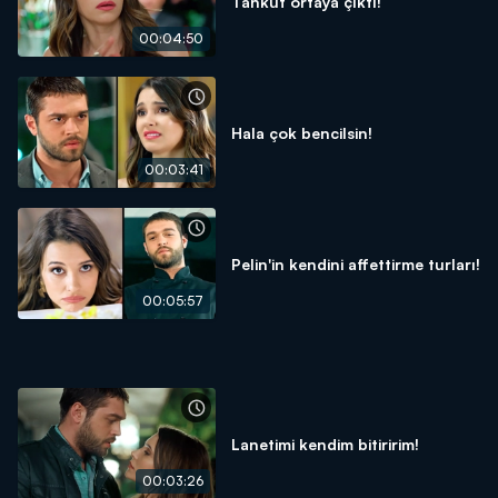
Tankut ortaya çıktı!
00:04:50
Hala çok bencilsin!
00:03:41
Pelin'in kendini affettirme turları!
00:05:57
Lanetimi kendim bitiririm!
00:03:26