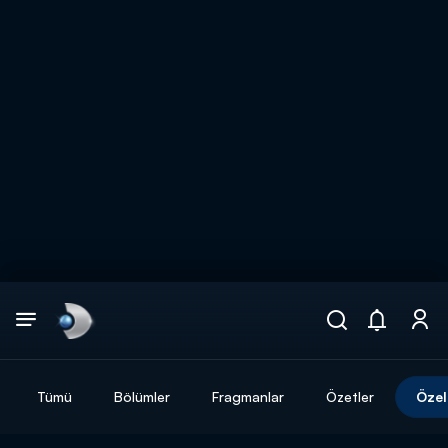
Arama
muhteşem ikili
ARAMA SONUÇLARI
Tümü
Bölümler
Fragmanlar
Özetler
Özel
DİĞER SONUÇLAR