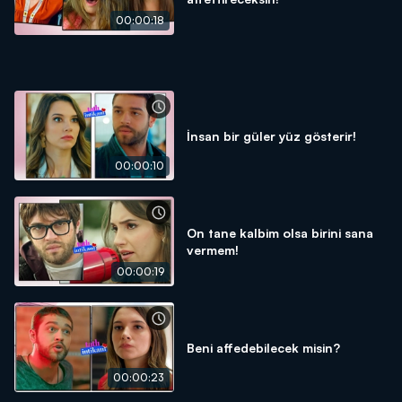
00:00:18
İnsan bir güler yüz gösterir!
00:00:10
On tane kalbim olsa birini sana
vermem!
00:00:19
Beni affedebilecek misin?
00:00:23