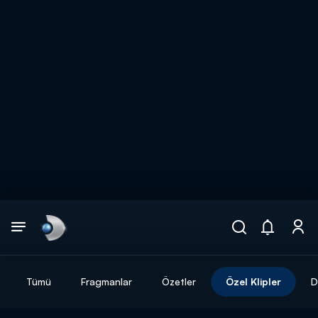
Arama
muhteşem ikili
ARAMA SONUÇLARI
Tümü
Fragmanlar
Özetler
Özel Klipler
D
DİĞER SONUÇLAR