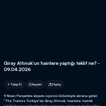
Giray Altınok’un hainlere yaptığı teklif ne? -
09.04.2026
Takip Et
Kaydet
Paylaş
9 Nisan Perşembe akşamı üçüncü bölümüyle ekrana gelen
"The Traitors Türkiye"de Giray Altınok, hainlere; hainlik
teklifi ile masumlardan birini yanlarına çekme ya da bir infaz