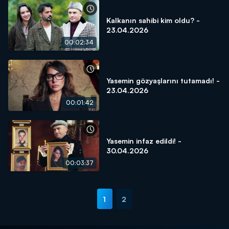
Kalkanın sahibi kim oldu? -
23.04.2026
00:02:34
Yasemin gözyaşlarını tutamadı! -
23.04.2026
00:01:42
Yasemin infaz edildi! -
30.04.2026
00:03:37
1
2