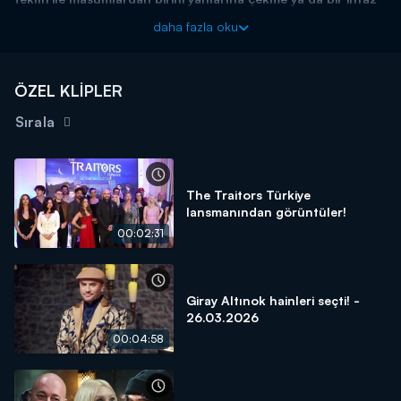
yapma teklifi sundu.
daha fazla oku
Giray Altınok'un sunumuyla "The Traitors Türkiye" Perşembe
21.45'te Kanal D'de!
ÖZEL KLİPLER
The Traitors Türkiye’nin Digital Adresi Prime Video
Sırala
The Traitors Türkiye
lansmanından görüntüler!
00:02:31
Giray Altınok hainleri seçti! -
26.03.2026
00:04:58