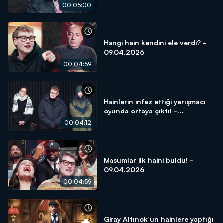
00:05:00
Hangi hain kendini ele verdi? -
09.04.2026
00:04:59
Hainlerin infaz ettiği yarışmacı
oyunda ortaya çıktı! -
09.04.2026
00:04:12
Masumlar ilk haini buldu! -
09.04.2026
00:04:59
Giray Altınok’un hainlere yaptığı