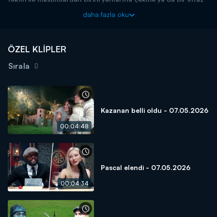
yapma teklifi sundu.
daha fazla oku
Giray Altınok'un sunumuyla "The Traitors Türkiye" Perşembe
21.45'te Kanal D'de!
ÖZEL KLİPLER
The Traitors Türkiye’nin Digital Adresi Prime Video
Sırala
Kazanan belli oldu - 07.05.2026
00:04:48
Pascal elendi - 07.05.2026
00:04:34