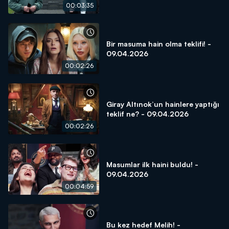
00:03:35
Bir masuma hain olma teklifi! -
09.04.2026
00:02:26
Giray Altınok’un hainlere yaptığı
teklif ne? - 09.04.2026
00:02:26
Masumlar ilk haini buldu! -
09.04.2026
00:04:59
Bu kez hedef Melih! -