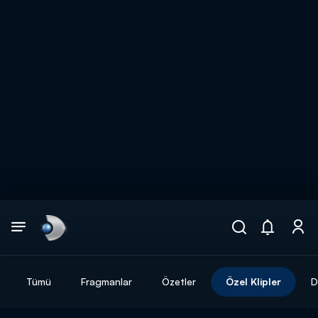
Arama
muhteşem ikili
ARAMA SONUÇLARI
Tümü
Fragmanlar
Özetler
Özel Klipler
D
DİĞER SONUÇLAR