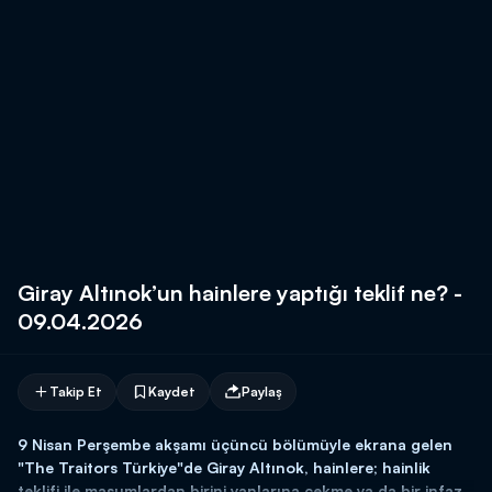
Giray Altınok’un hainlere yaptığı teklif ne? -
09.04.2026
Takip Et
Kaydet
Paylaş
9 Nisan Perşembe akşamı üçüncü bölümüyle ekrana gelen
"The Traitors Türkiye"de Giray Altınok, hainlere; hainlik
teklifi ile masumlardan birini yanlarına çekme ya da bir infaz