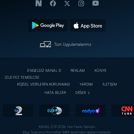
Tüm Uygulamalarımız
ENGELSİZ KANAL D
REKLAM
KÜNYE
İZLEYİCİ TEMSİLCİSİ
KİŞİSEL VERİLERİN KORUNMASI
YARDIM
İLETİŞİM
HATA BİLDİR
DİĞER
KANAL D © 2026. Her Hakkı Saklıdır.
Bilgi Toplumu Hizmetleri MKK tarafından sağlanmaktadır.