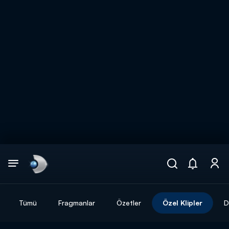
Arama
muhteşem ikili
ARAMA SONUÇLARI
Tümü
Fragmanlar
Özetler
Özel Klipler
D
DİĞER SONUÇLAR