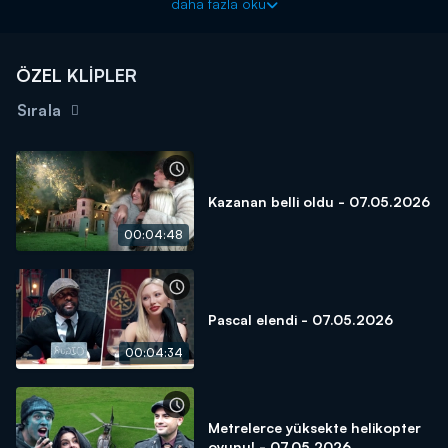
Giray Altınok'un sunumuyla "The Traitors Türkiye" Perşembe
daha fazla oku
21.45'te Kanal D'de!
The Traitors Türkiye’nin Digital Adresi Prime Video
ÖZEL KLİPLER
Sırala
Kazanan belli oldu - 07.05.2026
00:04:48
Pascal elendi - 07.05.2026
00:04:34
Metrelerce yüksekte helikopter
oyunu! - 07.05.2026