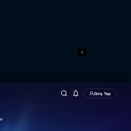
X
Giriş Yap
er