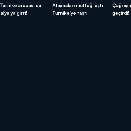
 Turnike arabası da
Atışmaları mutfağı aştı
Çağrışım
alya'ya gitti!
Turnike'ye taştı!
geçirdi!