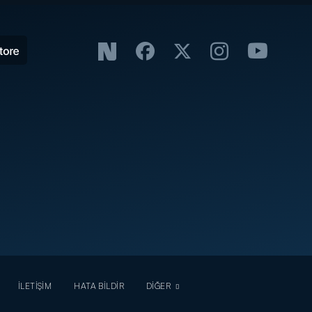
İLETİŞİM
HATA BİLDİR
DİĞER