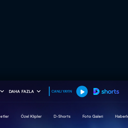
muhteşem ikili
DAHA FAZLA
CANLI YAYIN
I
etler
Özel Klipler
D-Shorts
Foto Galeri
Haberl