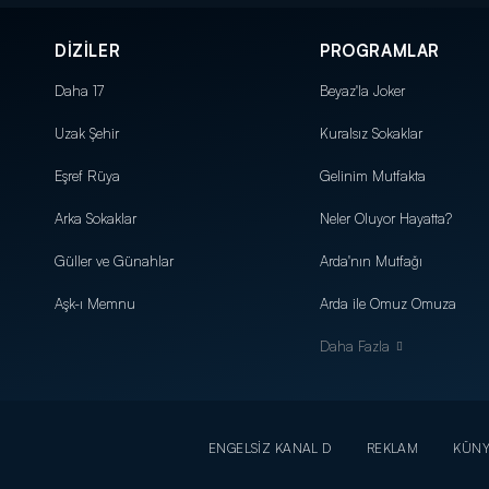
DİZİLER
PROGRAMLAR
Daha 17
Beyaz'la Joker
Uzak Şehir
Kuralsız Sokaklar
Eşref Rüya
Gelinim Mutfakta
Arka Sokaklar
Neler Oluyor Hayatta?
Güller ve Günahlar
Arda'nın Mutfağı
Aşk-ı Memnu
Arda ile Omuz Omuza
Daha Fazla
ENGELSİZ KANAL D
REKLAM
KÜN