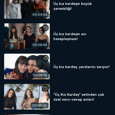
Üç kız kardeşin büyük
çaresizliği!
00:04:52
Üç kız kardeşin acı
hesaplaşması!
00:08:54
Üç kız kardeş, yaralarını sarıyor!
00:08:36
"Üç Kız Kardeş" setinden çok
özel soru-cevap anları!
00:05:00