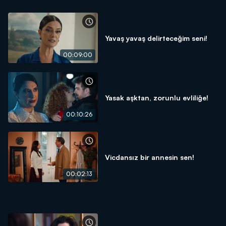
Yavaş yavaş delirteceğim seni!
00:09:00
Yasak aşktan, zorunlu evliliğe!
00:10:26
Vicdansız bir annesin sen!
00:02:13