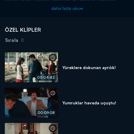
harekete geçer. Türkan'dan son bir şans isteyen Somer, Türkan'ın
daha fazla oku
sert kararlarıyla bir kez daha yüzleşir. Türkan ve Somer acı içinde
bu kadar severken kavuşmamanın ızdırabını yaşar.
Üç Kız Kardeş yeni bölümleriyle salı akşamı 20.00'da Kanal
ÖZEL KLİPLER
D'de!
Sırala
Yüreklere dokunan ayrılık!
00:04:42
Yumruklar havada uçuştu!
00:09:08