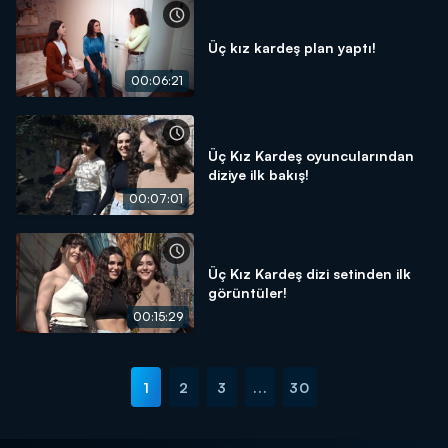
Üç kız kardeş plan yaptı!
00:06:21
Üç Kız Kardeş oyuncularından
diziye ilk bakış!
00:07:01
Üç Kız Kardeş dizi setinden ilk
görüntüler!
00:15:29
1
2
3
...
30