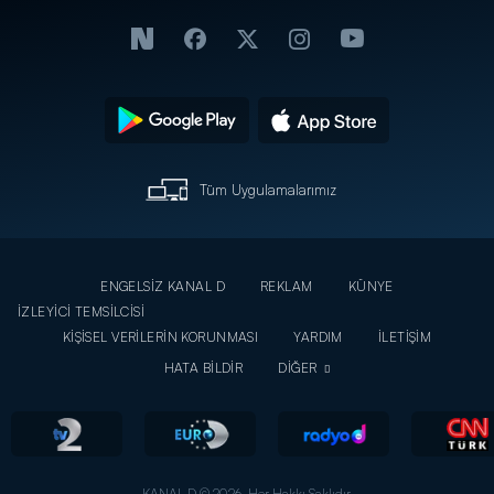
Tüm Uygulamalarımız
ENGELSİZ KANAL D
REKLAM
KÜNYE
İZLEYİCİ TEMSİLCİSİ
KİŞİSEL VERİLERİN KORUNMASI
YARDIM
İLETİŞİM
HATA BİLDİR
DİĞER
KANAL D © 2026. Her Hakkı Saklıdır.