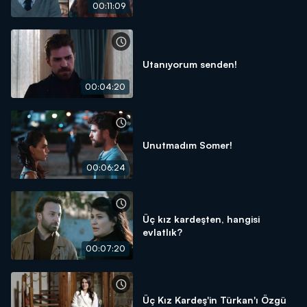
00:11:09
Utanıyorum senden!
00:04:20
Unutmadım Somer!
00:06:24
Üç kız kardeşten, hangisi
evlatlık?
00:07:20
Üç Kız Kardeş'in Türkan'ı Özgü