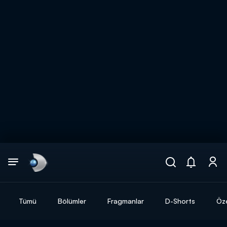
Arama
muhteşem ikili
ARAMA SONUÇLARI
Tümü
Bölümler
Fragmanlar
D-Shorts
Öze
DİĞER SONUÇLAR