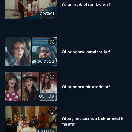
Yolun açık olsun Dönüş!
00:13:01
Yıllar sonra karşılaştılar!
00:05:22
Yıllar sonra bir aradalar!
00:11:00
Yılbaşı masasında beklenmedik
misafir!
00:09:59