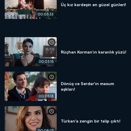
Üç kız kardeşin en güzel günleri!
00:05:33
Rüçhan Korman'ın karanlık yüzü!
00:03:15
Dönüş ve Serdar'ın masum
aşkları!
00:05:13
Türkan'a zengin bir talip çıktı!
00:08:01