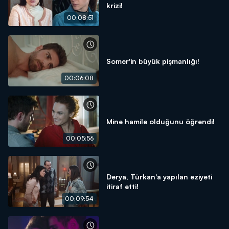
krizi!
00:08:51
Somer'in büyük pişmanlığı!
00:06:08
Mine hamile olduğunu öğrendi!
00:05:56
Derya, Türkan'a yapılan eziyeti
itiraf etti!
00:09:54