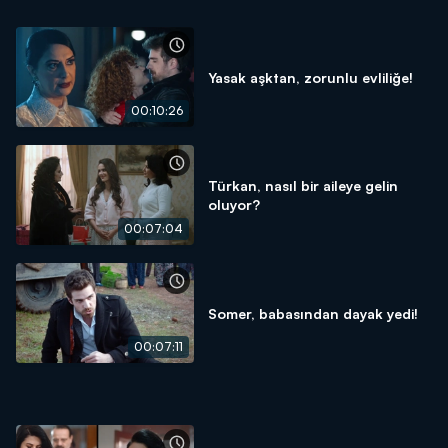
Yasak aşktan, zorunlu evliliğe!
00:10:26
Türkan, nasıl bir aileye gelin
oluyor?
00:07:04
Somer, babasından dayak yedi!
00:07:11