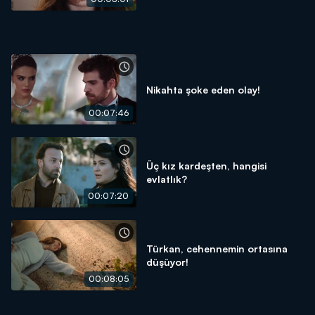
Nikahta şoke eden olay!
00:07:46
Üç kız kardeşten, hangisi
evlatlık?
00:07:20
Türkan, cehennemin ortasına
düşüyor!
00:08:05