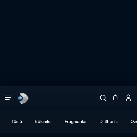
Arama
muhteşem ikili
ARAMA SONUÇLARI
Tümü
Bölümler
Fragmanlar
D-Shorts
Öze
DİĞER SONUÇLAR