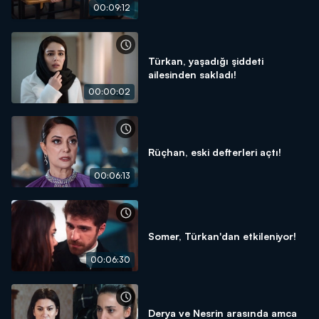
00:09:12
Türkan, yaşadığı şiddeti
ailesinden sakladı!
00:00:02
Rüçhan, eski defterleri açtı!
00:06:13
Somer, Türkan'dan etkileniyor!
00:06:30
Derya ve Nesrin arasında amca