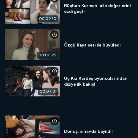
Rüçhan Korman, aile değerlerini
ezdi geçti!
00:09:30
Özgü Kaya sesi ile büyüledi!
00:00:22
Üç Kız Kardeş oyuncularından
diziye ilk bakış!
00:07:01
Dönüş, sınavda bayıldı!