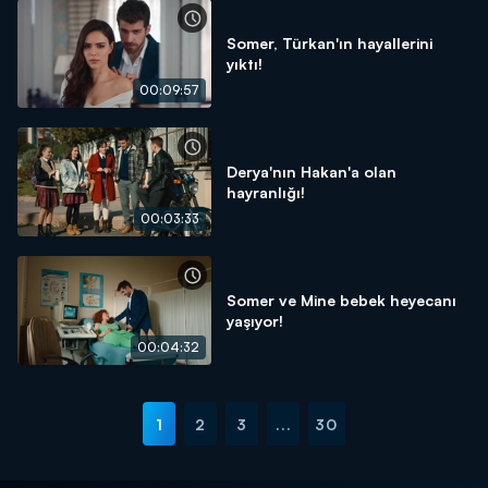
Somer, Türkan'ın hayallerini
yıktı!
00:09:57
Derya'nın Hakan'a olan
hayranlığı!
00:03:33
Somer ve Mine bebek heyecanı
yaşıyor!
00:04:32
1
2
3
...
30