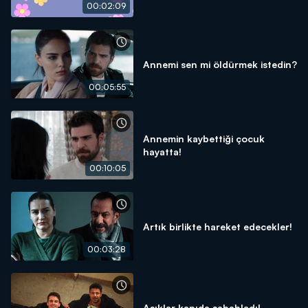
00:02:09
Annemi sen mi öldürmek istedin?
00:05:55
Annemin kaybettiği çocuk
hayatta!
00:10:05
Artık birlikte hareket edecekler!
00:03:28
Aşıklar kapıda sabahladı!