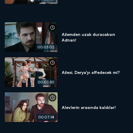
Ailemden uzak duracaksın
Adnan!
00:03:02
Ailesi, Derya'yı affedecek mi?
00:03:50
Alevlerin arasında kaldılar!
00:07:14