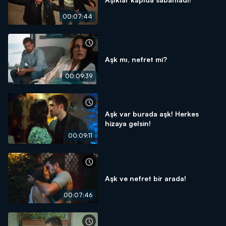
00:07:44
Aşk mı, nefret mi?
00:09:39
Aşk var burada aşk! Herkes
hizaya gelsin!
00:09:11
Aşk ve nefret bir arada!
00:07:46