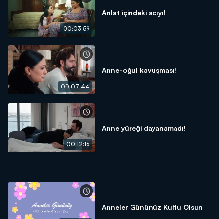
Anlat içindeki acıyı!
00:03:59
Anne-oğul kavuşması!
00:07:44
Anne yüreği dayanamadı!
00:12:16
Anneler Gününüz Kutlu Olsun