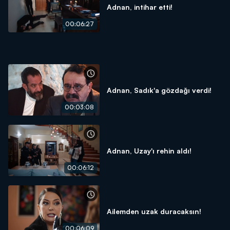
Adnan, intihar etti!
00:06:27
Adnan, Sadık'a gözdağı verdi!
00:03:08
Adnan, Uzay'ı rehin aldı!
00:06:12
Ailemden uzak duracaksın!
00:06:09