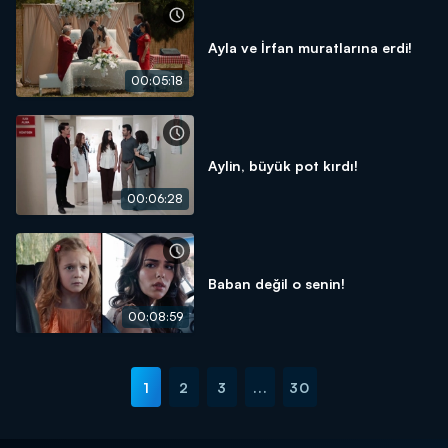
Ayla ve İrfan muratlarına erdi!
00:05:18
Aylin, büyük pot kırdı!
00:06:28
Baban değil o senin!
00:08:59
1
2
3
...
30