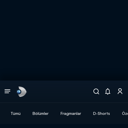
Arama
muhteşem ikili
ARAMA SONUÇLARI
Tümü
Bölümler
Fragmanlar
D-Shorts
Öze
DİĞER SONUÇLAR