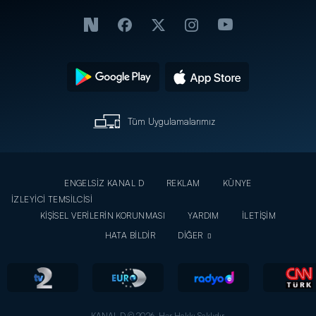
Tüm Uygulamalarımız
ENGELSİZ KANAL D
REKLAM
KÜNYE
İZLEYİCİ TEMSİLCİSİ
KİŞİSEL VERİLERİN KORUNMASI
YARDIM
İLETİŞİM
HATA BİLDİR
DİĞER
KANAL D © 2026. Her Hakkı Saklıdır.