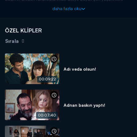
Kızlar bağışlamayı babalarının sınavıyla öğrenir. Sadık’ın
daha fazla oku
rahatsızlığı üç kız kardeşi yeniden bir araya getirir.
Üç Kız Kardeş, final bölümüyle Cumartesi akşamı saat
20.00’de Kanal D’de.
ÖZEL KLİPLER
Sırala
Adı veda olsun!
00:09:22
Adnan baskın yaptı!
00:07:40