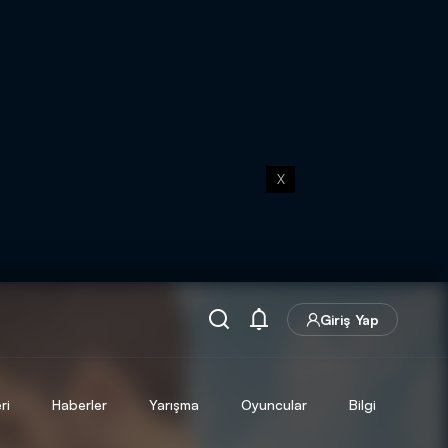
X
Giriş Yap
ri
Haberler
Yarışma
Oyuncular
Bilgi