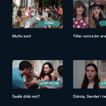
FİNAL
Mutlu son!
Yıllar sonra bir ar
YENİ BÖLÜM
Y
Sadık öldü mü?
Dönüş, Serdar'ı te