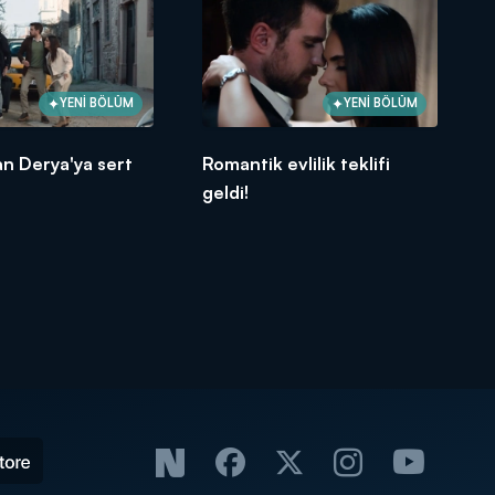
YENİ BÖLÜM
YENİ BÖLÜM
n Derya'ya sert
Romantik evlilik teklifi
geldi!