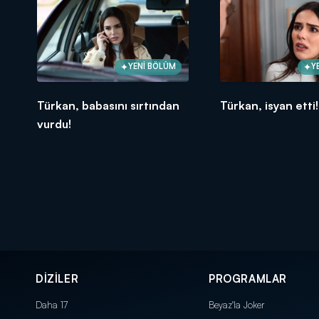
YENİ BÖLÜM
Y
Türkan, babasını sırtından
Türkan, isyan etti!
vurdu!
DİZİLER
PROGRAMLAR
Daha 17
Beyaz'la Joker