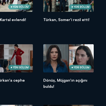
YENİ BÖLÜM
YENİ BÖLÜM
Kartal evlendi!
Türkan, Somer'i rezil etti!
YENİ BÖLÜM
YENİ BÖLÜM
ürkan'a cephe
Dönüş, Müjgan'ın açığını
buldu!