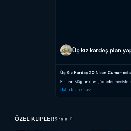
Üç kız kardeş plan yap
Üç Kız Kardeş 20 Nisan Cumartesi a
Kızların Müjgan’dan şüphelenmesiyle 
oynarlar.
daha fazla oku
Üç Kız Kardeş, yeni bölümleriyle Cu
ÖZEL KLİPLER
Sırala