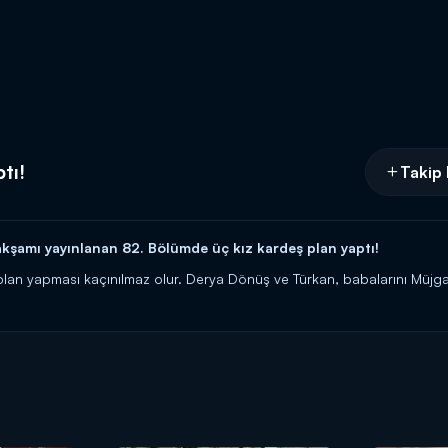
tı!
Takip 
kşamı yayınlanan 82. Bölümde üç kız kardeş plan yaptı!
plan yapması kaçınılmaz olur. Derya Dönüş ve Türkan, babalarını Müjga
martesi akşamı saat 20.00’de Kanal D’de.