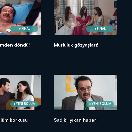
FİNAL
FİNAL
lümden döndü!
Mutluluk gözyaşları!
YENİ BÖLÜM
YENİ BÖLÜM
ölüm korkusu
Sadık'ı yıkan haber!