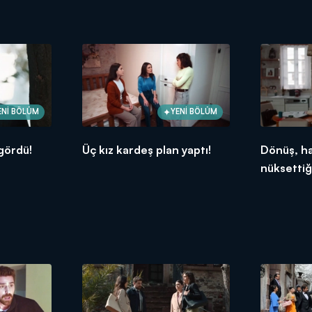
ENİ BÖLÜM
YENİ BÖLÜM
gördü!
Üç kız kardeş plan yaptı!
Dönüş, ha
nüksettiğ