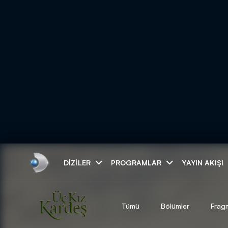
Arama
DIZILER
PROGRAMLAR
YAYIN AKIŞI
ARAMA SONUÇLAR
Tümü
Bölümler
Frag