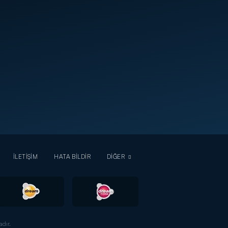
İLETİŞİM
HATA BİLDİR
DİĞER
dır.