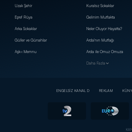
Uzak Şehir
Kuralsız Sokaklar
Eşref Rüya
Gelinim Mutfakta
Arka Sokaklar
Neler Oluyor Hayatta?
Güller ve Günahlar
Arda'nın Mutfağı
Aşk-ı Memnu
Arda ile Omuz Omuza
Daha Fazla
ENGELSİZ KANAL D
REKLAM
KÜN
KAN