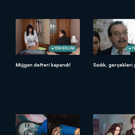
YENİ BÖLÜM
Y
Müjgan defteri kapandı!
Sadık, gerçekleri 