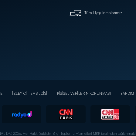
Tüm Uygulamalarımız
YE
İZLEYİCİ TEMSİLCİSİ
KİŞİSEL VERİLERİN KORUNMASI
YARDIM
AL D © 2026. Her Hakkı Saklıdır.
Bilgi Toplumu Hizmetleri MKK tarafından sağlanmakta