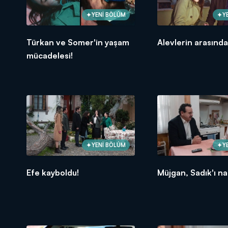
YENİ BÖLÜM
Y
Türkan ve Somer'in yaşam
Alevlerin arasında 
mücadelesi!
YENİ BÖLÜM
Y
Efe kayboldu!
Müjgan, Sadık'ı nas