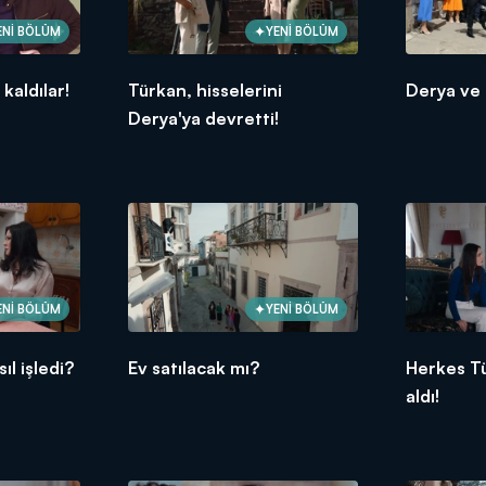
ENİ BÖLÜM
YENİ BÖLÜM
kaldılar!
Türkan, hisselerini
Derya ve 
Derya'ya devretti!
ENİ BÖLÜM
YENİ BÖLÜM
ıl işledi?
Ev satılacak mı?
Herkes T
aldı!