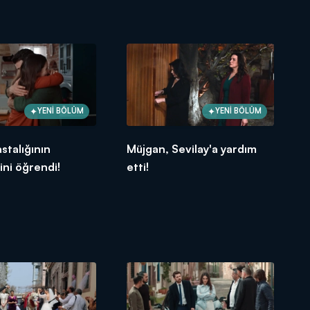
YENİ BÖLÜM
YENİ BÖLÜM
stalığının
Müjgan, Sevilay'a yardım
ini öğrendi!
etti!