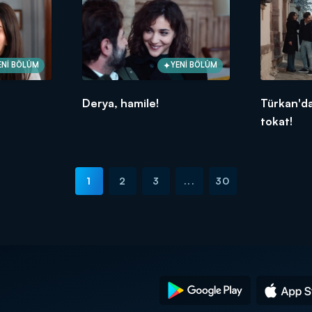
ENİ BÖLÜM
YENİ BÖLÜM
Derya, hamile!
Türkan'da
tokat!
1
2
3
...
30