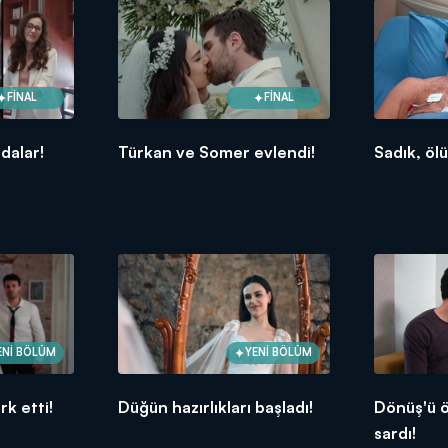
FİNAL
FİNAL
adalar!
Türkan ve Somer evlendi!
Sadık, ö
ENİ BÖLÜM
YENİ BÖLÜM
rk etti!
Düğün hazırlıkları başladı!
Dönüş'ü 
sardı!