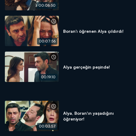
00:06:50
Boran'ı öğrenen Alya çıldırdı!
00:07:56
Alya gerçeğin peşinde!
00:19:10
Alya, Boran'ın yaşadığını
öğreniyor!
00:03:57