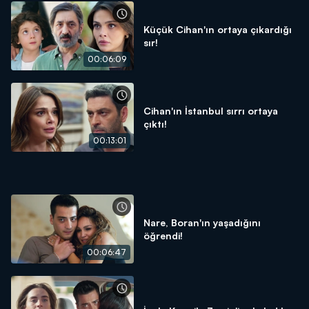
Küçük Cihan'ın ortaya çıkardığı
sır!
00:06:09
Cihan'ın İstanbul sırrı ortaya
çıktı!
00:13:01
Nare, Boran'ın yaşadığını
öğrendi!
00:06:47