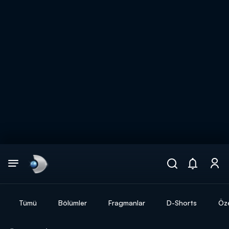
Arama
muhteşem ikili
ARAMA SONUÇLARI
Tümü
Bölümler
Fragmanlar
D-Shorts
Öze
DİĞER SONUÇLAR