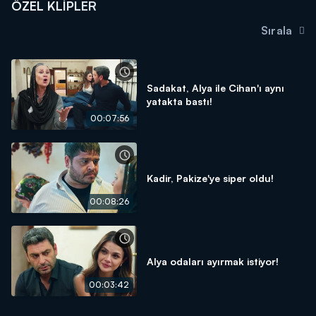
ÖZEL KLIPLER
Sırala
Sadakat, Alya ile Cihan'ı aynı
yatakta bastı!
00:07:56
Kadir, Pakize'ye siper oldu!
00:08:26
Alya odaları ayırmak istiyor!
00:03:42