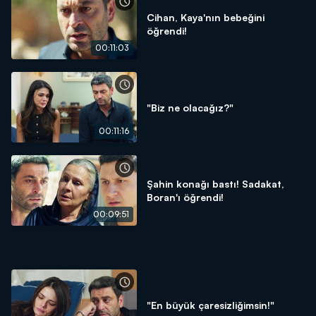
Cihan, Kaya'nın bebeğini
öğrendi!
00:11:03
"Biz ne olacağız?"
00:11:16
Şahin konağı bastı! Sadakat,
Boran'ı öğrendi!
00:09:51
"En büyük çaresizliğimsin!"