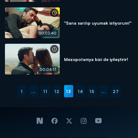
"Sana sarılıp uyumak istiyorum!"
00:03:40
Mezopotamya bizi de iyileştirir!
00:04:17
1
...
11
12
13
14
15
...
27