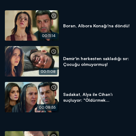
Boran, Albora Konağı'na döndü!
00:11:14
Demir'in herkesten sakladığı sır:
Çocuğu olmuyormuş!
00:11:08
Sadakat, Alya ile Cihan'ı
suçluyor: "Öldürmek
istiyorsunuz!"
00:08:55