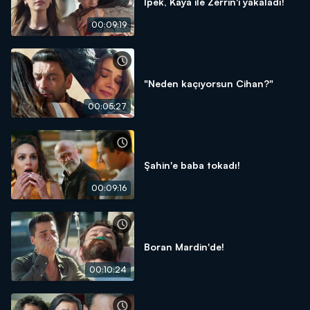
İpek, Kaya ile Zerrin'i yakaladı!
00:09:19
"Neden kaçıyorsun Cihan?"
00:05:27
Şahin'e baba tokadı!
00:09:16
Boran Mardin'de!
00:10:24