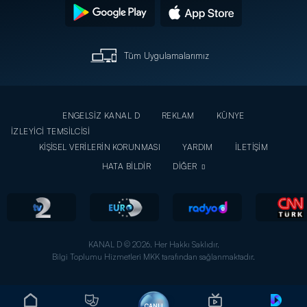
Tüm Uygulamalarımız
ENGELSİZ KANAL D
REKLAM
KÜNYE
İZLEYİCİ TEMSİLCİSİ
KİŞİSEL VERİLERİN KORUNMASI
YARDIM
İLETİŞİM
HATA BİLDİR
DİĞER
KANAL D © 2026. Her Hakkı Saklıdır.
Bilgi Toplumu Hizmetleri MKK tarafından sağlanmaktadır.
CANLI