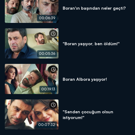
Boran'ın başından neler geçti?
00:06:39
"Boran yaşıyor, ben öldüm!"
00:05:36
Boran Albora yaşıyor!
00:19:13
"Senden çocuğum olsun
istiyorum!"
00:07:32