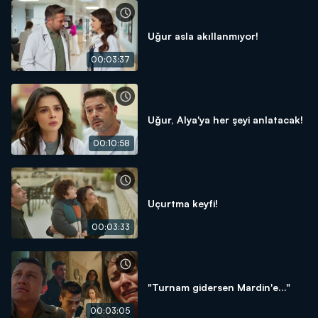
Uğur asla akıllanmıyor!
00:03:37
Uğur, Alya'ya her şeyi anlatacak!
00:10:58
Uçurtma keyfi!
00:03:33
"Turnam gidersen Mardin'e..."
00:03:05