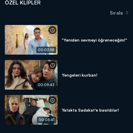
ÖZEL KLIPLER
Sırala
"Yeniden sevmeyi öğreneceğim!"
00:03:58
Yengeleri kurban!
00:09:43
Yatakta Sadakat'e basıldılar!
00:05:41