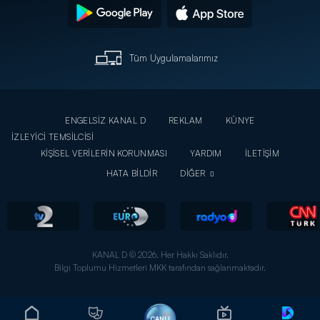
Tüm Uygulamalarımız
ENGELSİZ KANAL D
REKLAM
KÜNYE
İZLEYİCİ TEMSİLCİSİ
KİŞİSEL VERİLERİN KORUNMASI
YARDIM
İLETİŞİM
HATA BİLDİR
DİĞER
KANAL D © 2026. Her Hakkı Saklıdır.
Bilgi Toplumu Hizmetleri MKK tarafından sağlanmaktadır.
CANLI