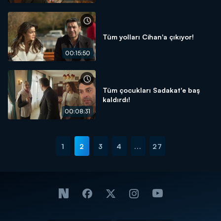
Tüm yolları Cihan'a çıkıyor!
00:15:50
Tüm çocukları Sadakat'e baş
kaldırdı!
00:08:31
1
2
3
4
...
27