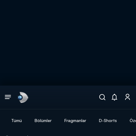
Arama
muhteşem ikili
ARAMA SONUÇLARI
Tümü
Bölümler
Fragmanlar
D-Shorts
Öze
DİĞER SONUÇLAR