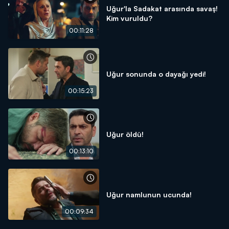
Uğur'la Sadakat arasında savaş!
Kim vuruldu?
00:11:28
Uğur sonunda o dayağı yedi!
00:15:23
Uğur öldü!
00:13:10
Uğur namlunun ucunda!
00:09:34