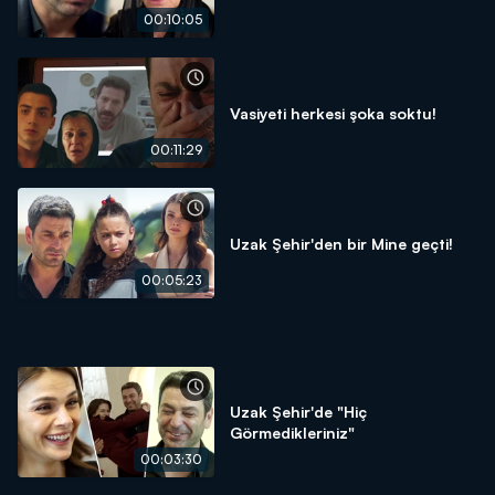
00:10:05
Vasiyeti herkesi şoka soktu!
00:11:29
Uzak Şehir'den bir Mine geçti!
00:05:23
Uzak Şehir'de "Hiç
Görmedikleriniz"
00:03:30