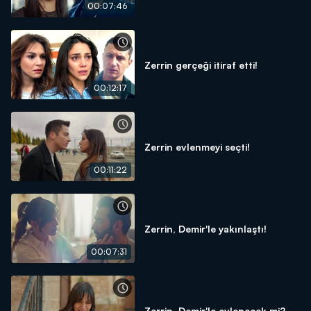
00:07:46
Zerrin gerçeği itiraf etti!
00:12:17
Zerrin evlenmeyi seçti!
00:11:22
Zerrin, Demir'le yakınlaştı!
00:07:31
Zerrin, Demir'le evlenecek mi?