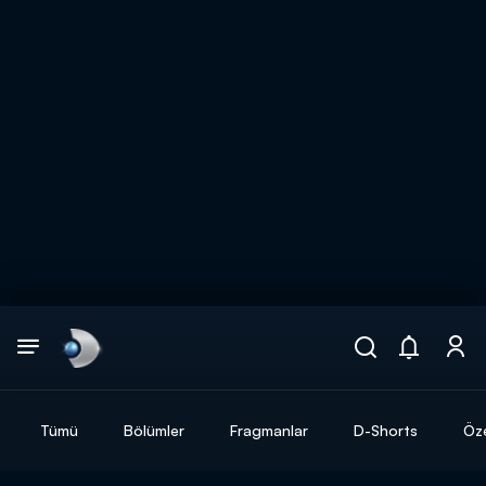
Arama
muhteşem ikili
ARAMA SONUÇLARI
Tümü
Bölümler
Fragmanlar
D-Shorts
Öze
DİĞER SONUÇLAR