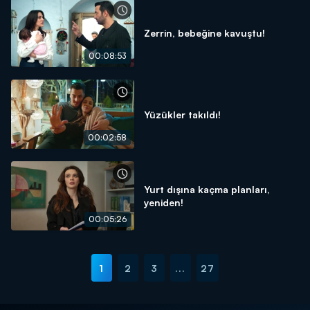
Zerrin, bebeğine kavuştu!
00:08:53
Yüzükler takıldı!
00:02:58
Yurt dışına kaçma planları,
yeniden!
00:05:26
1
2
3
...
27