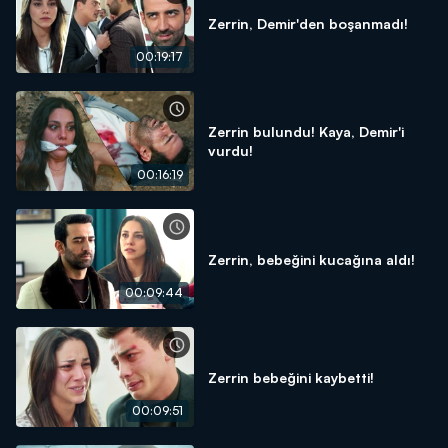
Zerrin, Demir'den boşanmadı!
00:19:17
Zerrin bulundu! Kaya, Demir'i
vurdu!
00:16:19
Zerrin, bebeğini kucağına aldı!
00:09:44
Zerrin bebeğini kaybetti!
00:09:51