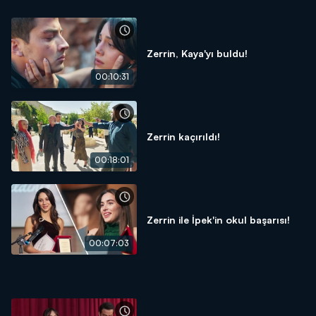
Zerrin, Kaya'yı buldu!
00:10:31
Zerrin kaçırıldı!
00:18:01
Zerrin ile İpek'in okul başarısı!
00:07:03