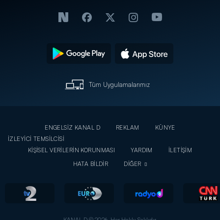
Tüm Uygulamalarımız
ENGELSİZ KANAL D
REKLAM
KÜNYE
İZLEYİCİ TEMSİLCİSİ
KİŞİSEL VERİLERİN KORUNMASI
YARDIM
İLETİŞİM
HATA BİLDİR
DİĞER
KANAL D © 2026. Her Hakkı Saklıdır.