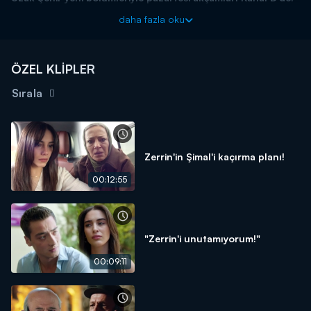
daha fazla oku
ÖZEL KLİPLER
Sırala
Zerrin'in Şimal'i kaçırma planı!
00:12:55
"Zerrin'i unutamıyorum!"
00:09:11