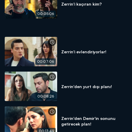
Zerrin'i kaçıran kim?
00:05:06
Zerrin'i evlendiriyorlar!
00:07:06
Zerrin'den yurt dışı planı!
00:08:26
Zerrin'den Demir'in sonunu
getirecek plan!
00:13:49