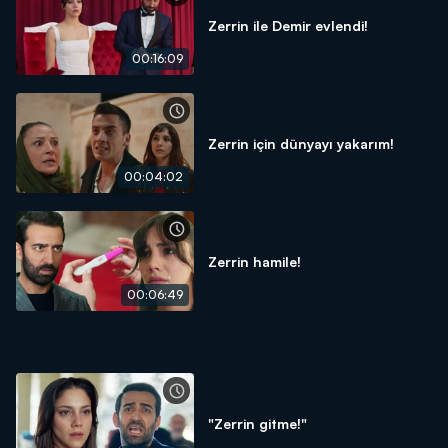
Zerrin ile Demir evlendi!
00:16:09
Zerrin için dünyayı yakarım!
00:04:02
Zerrin hamile!
00:06:49
"Zerrin gitme!"