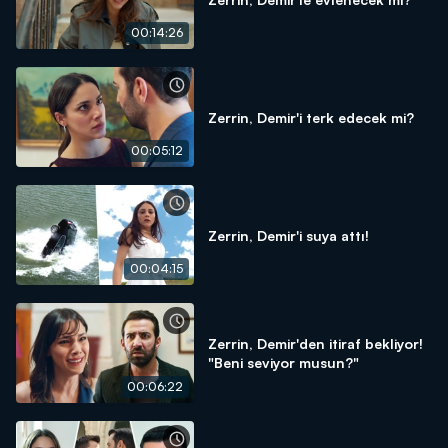
00:14:26
Zerrin, Demir'i terk edecek mi?
00:05:12
Zerrin, Demir'i suya attı!
00:04:15
Zerrin, Demir'den itiraf bekliyor!
"Beni seviyor musun?"
00:06:22