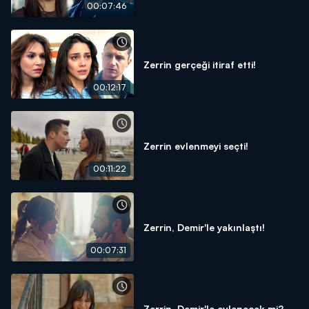
00:07:46
Zerrin gerçeği itiraf etti!
00:12:17
Zerrin evlenmeyi seçti!
00:11:22
Zerrin, Demir'le yakınlaştı!
00:07:31
Zerrin, Demir'le evlenecek mi?