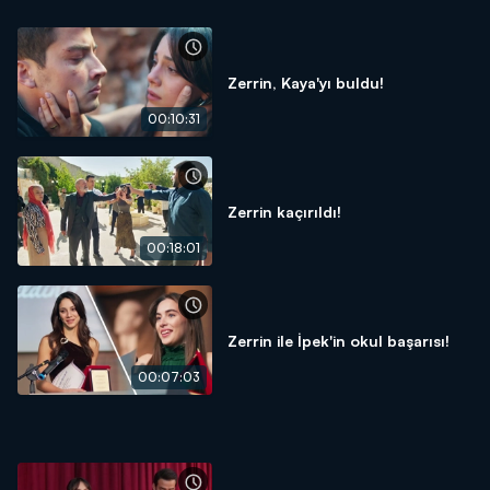
Zerrin, Kaya'yı buldu!
00:10:31
Zerrin kaçırıldı!
00:18:01
Zerrin ile İpek'in okul başarısı!
00:07:03