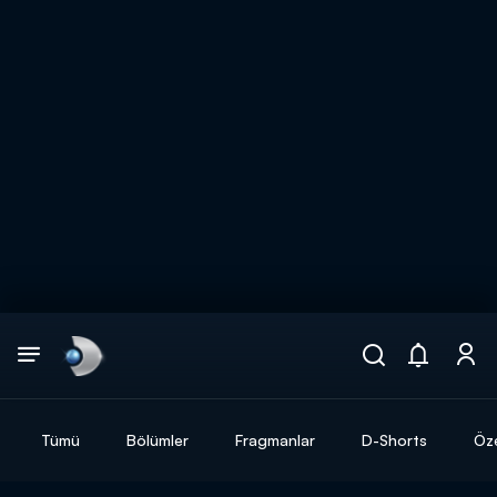
Arama
muhteşem ikili
ARAMA SONUÇLARI
Tümü
Bölümler
Fragmanlar
D-Shorts
Öze
DİĞER SONUÇLAR