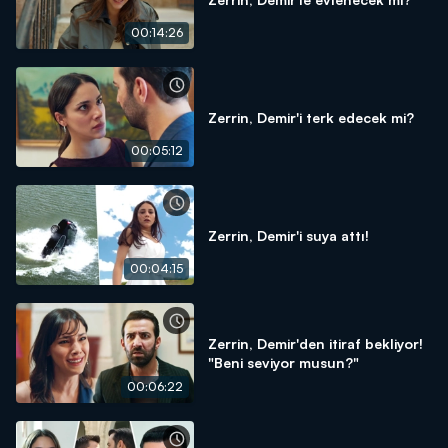
00:14:26
Zerrin, Demir'i terk edecek mi?
00:05:12
Zerrin, Demir'i suya attı!
00:04:15
Zerrin, Demir'den itiraf bekliyor!
"Beni seviyor musun?"
00:06:22