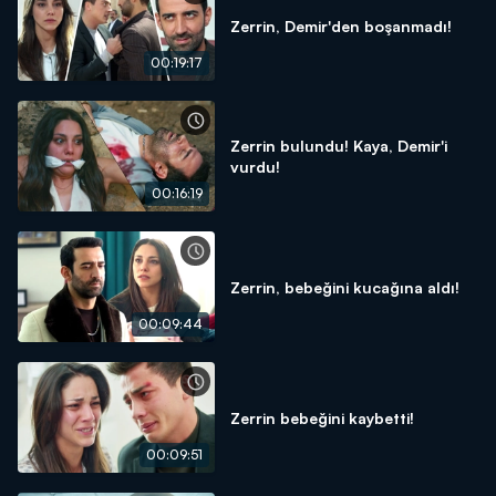
Zerrin, Demir'den boşanmadı!
00:19:17
Zerrin bulundu! Kaya, Demir'i
vurdu!
00:16:19
Zerrin, bebeğini kucağına aldı!
00:09:44
Zerrin bebeğini kaybetti!
00:09:51