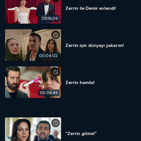
Zerrin ile Demir evlendi!
00:16:09
Zerrin için dünyayı yakarım!
00:04:02
Zerrin hamile!
00:06:49
"Zerrin gitme!"