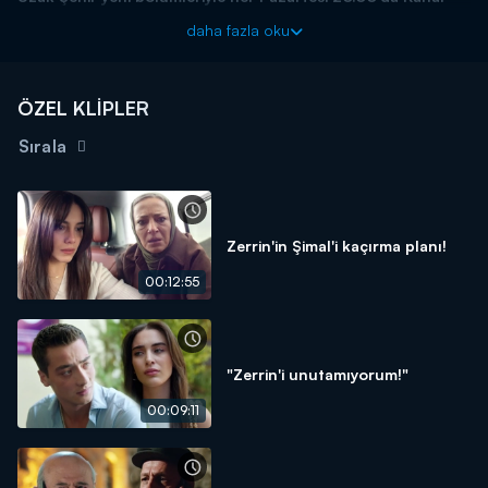
D'de!
daha fazla oku
ÖZEL KLİPLER
Sırala
Zerrin'in Şimal'i kaçırma planı!
00:12:55
"Zerrin'i unutamıyorum!"
00:09:11