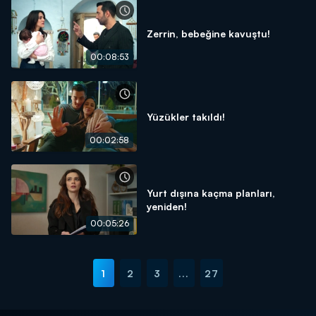
Zerrin, bebeğine kavuştu!
00:08:53
Yüzükler takıldı!
00:02:58
Yurt dışına kaçma planları,
yeniden!
00:05:26
1
2
3
...
27