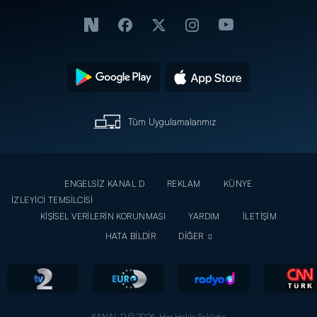
Tüm Uygulamalarımız
ENGELSİZ KANAL D
REKLAM
KÜNYE
İZLEYİCİ TEMSİLCİSİ
KİŞİSEL VERİLERİN KORUNMASI
YARDIM
İLETİŞİM
HATA BİLDİR
DİĞER
KANAL D © 2026. Her Hakkı Saklıdır.