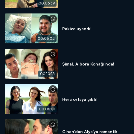
00:06:39
Pakize uyandı!
00:06:02
Şimal, Albora Konağı'nda!
00:10:18
Hera ortaya çıktı!
00:06:01
Cihan'dan Alya'ya romantik