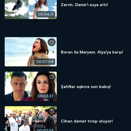
Zerrin, Demir'i suya attı!
00:04:15
Boran ile Meryem, Alya'ya karşı!
00:07:04
ŞahNar aşkına son bakış!
00:03:37
Cihan damat tıraşı oluyor!
00:02:03