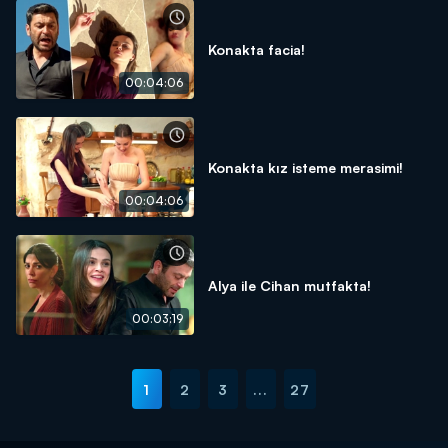
Konakta facia!
00:04:06
Konakta kız isteme merasimi!
00:04:06
Alya ile Cihan mutfakta!
00:03:19
1
2
3
...
27