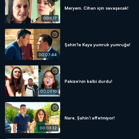
Meryem, Cihan için savaşacak!
00:11:17
Şahin'le Kaya yumruk yumruğa!
00:07:44
Pakize'nin kalbi durdu!
00:09:10
Nare, Şahin'i affetmiyor!
00:03:32