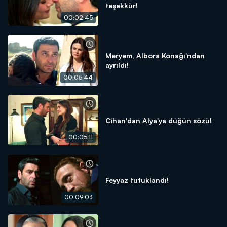
teşekkür!
00:02:45
Meryem, Albora Konağı'ndan
ayrıldı!
00:05:44
Cihan'dan Alya'ya düğün sözü!
00:05:11
Feyyaz tutuklandı!
00:09:03