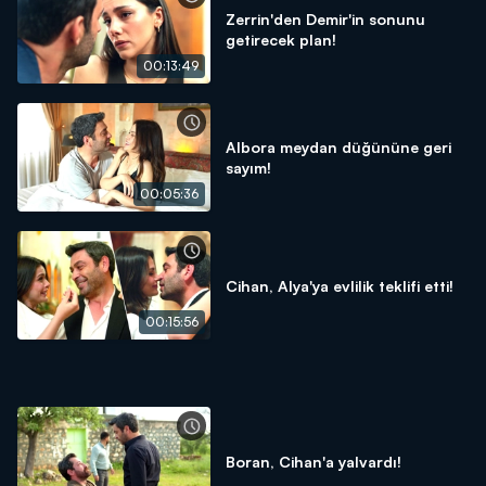
Zerrin'den Demir'in sonunu
getirecek plan!
00:13:49
Albora meydan düğününe geri
sayım!
00:05:36
Cihan, Alya'ya evlilik teklifi etti!
00:15:56
Boran, Cihan'a yalvardı!