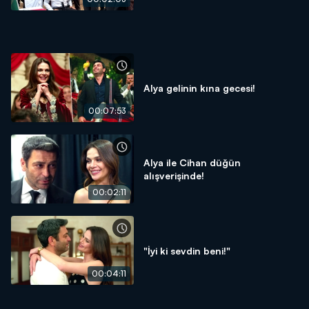
Alya gelinin kına gecesi!
00:07:53
Alya ile Cihan düğün
alışverişinde!
00:02:11
"İyi ki sevdin beni!"
00:04:11