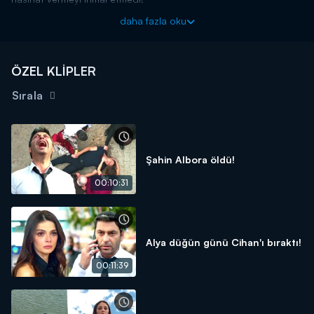
Uzak Şehir yeni bölümleriyle her Pazartesi 20.00'da Kanal
daha fazla oku
D'de!
ÖZEL KLİPLER
Sırala
Şahin Albora öldü!
00:10:31
Alya düğün günü Cihan'ı bıraktı!
00:11:39