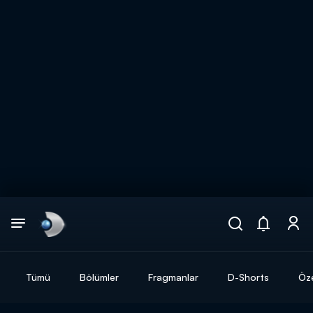
Arama
muhteşem ikili
ARAMA SONUÇLARI
Tümü
Bölümler
Fragmanlar
D-Shorts
Öze
DİĞER SONUÇLAR