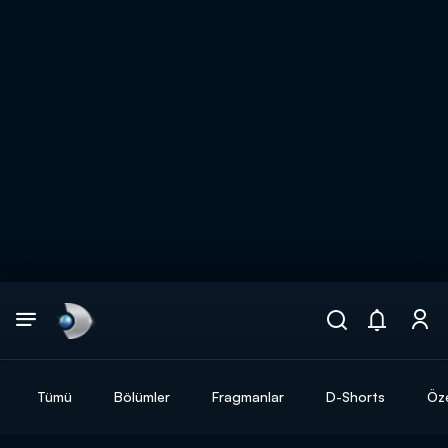
Arama
muhteşem ikili
ARAMA SONUÇLARI
Tümü
Bölümler
Fragmanlar
D-Shorts
Öze
DİĞER SONUÇLAR