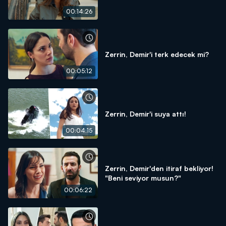
00:14:26
Zerrin, Demir'i terk edecek mi?
00:05:12
Zerrin, Demir'i suya attı!
00:04:15
Zerrin, Demir'den itiraf bekliyor!
"Beni seviyor musun?"
00:06:22