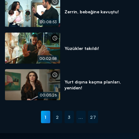
Zerrin, bebeğine kavuştu!
00:08:53
Yüzükler takıldı!
00:02:58
Yurt dışına kaçma planları,
yeniden!
00:05:26
1
2
3
...
27