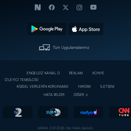
Tüm Uygulamalarımız
ENGELSİZ KANAL D
REKLAM
KÜNYE
İZLEYİCİ TEMSİLCİSİ
KİŞİSEL VERİLERİN KORUNMASI
YARDIM
İLETİŞİM
HATA BİLDİR
DİĞER
KANAL D © 2026. Her Hakkı Saklıdır.