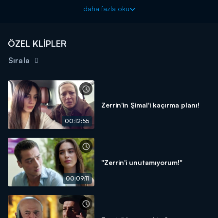
Uzak Şehir yeni bölümleriyle pazartesi akşamları Kanal D'de!
daha fazla oku
ÖZEL KLİPLER
Sırala
Zerrin'in Şimal'i kaçırma planı!
00:12:55
"Zerrin'i unutamıyorum!"
00:09:11