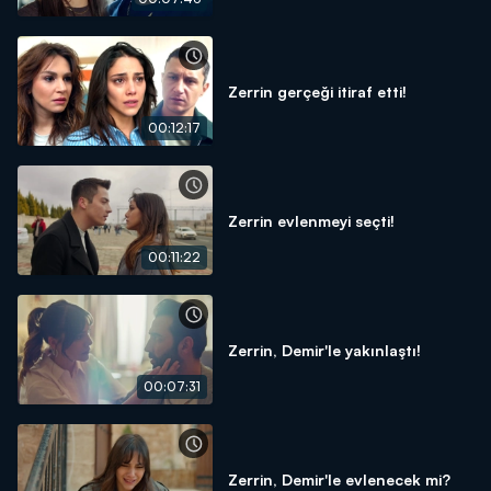
Zerrin gerçeği itiraf etti!
00:12:17
Zerrin evlenmeyi seçti!
00:11:22
Zerrin, Demir'le yakınlaştı!
00:07:31
Zerrin, Demir'le evlenecek mi?