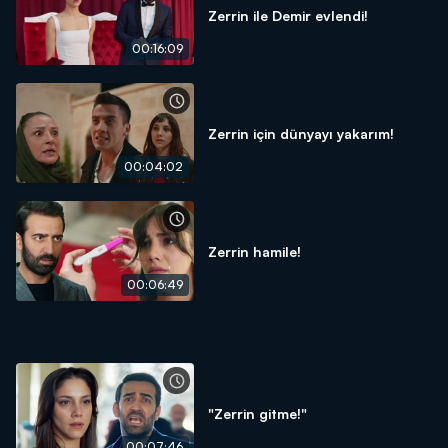
Zerrin ile Demir evlendi!
00:16:09
Zerrin için dünyayı yakarım!
00:04:02
Zerrin hamile!
00:06:49
"Zerrin gitme!"
00:07:46