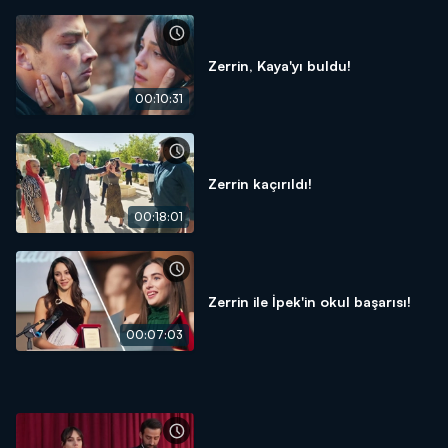
Zerrin, Kaya'yı buldu!
00:10:31
Zerrin kaçırıldı!
00:18:01
Zerrin ile İpek'in okul başarısı!
00:07:03