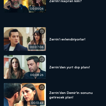
Zerrin'i kaçıran kim?
00:05:06
Zerrin'i evlendiriyorlar!
00:07:06
Zerrin'den yurt dışı planı!
00:08:26
Zerrin'den Demir'in sonunu
getirecek plan!
00:13:49