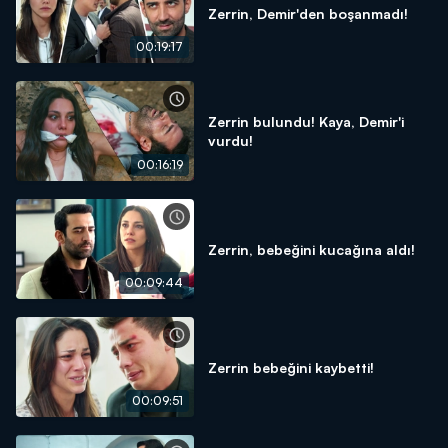
Zerrin, Demir'den boşanmadı!
00:19:17
Zerrin bulundu! Kaya, Demir'i
vurdu!
00:16:19
Zerrin, bebeğini kucağına aldı!
00:09:44
Zerrin bebeğini kaybetti!
00:09:51