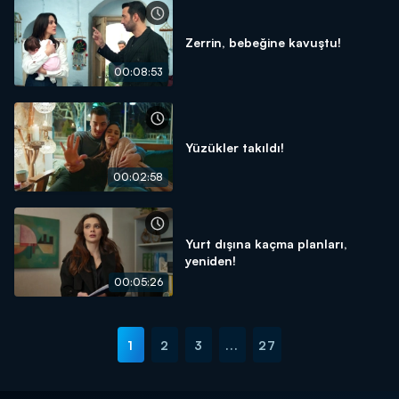
Zerrin, bebeğine kavuştu!
00:08:53
Yüzükler takıldı!
00:02:58
Yurt dışına kaçma planları,
yeniden!
00:05:26
1
2
3
...
27