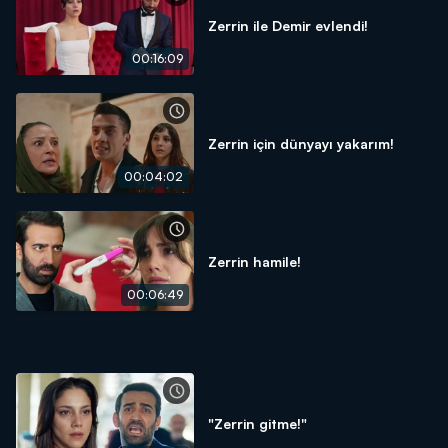
Zerrin ile Demir evlendi!
00:16:09
Zerrin için dünyayı yakarım!
00:04:02
Zerrin hamile!
00:06:49
"Zerrin gitme!"