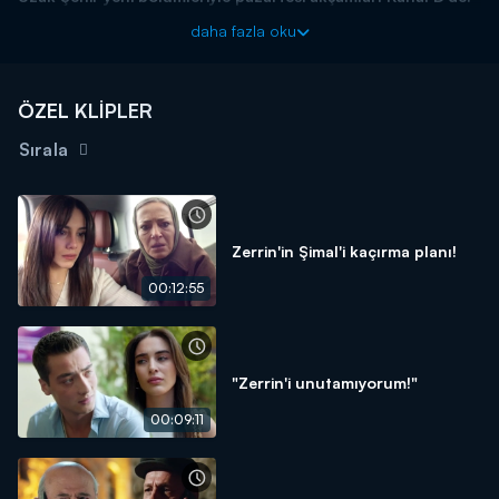
daha fazla oku
ÖZEL KLİPLER
Sırala
Zerrin'in Şimal'i kaçırma planı!
00:12:55
"Zerrin'i unutamıyorum!"
00:09:11