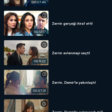
00:07:46
Zerrin gerçeği itiraf etti!
00:12:17
Zerrin evlenmeyi seçti!
00:11:22
Zerrin, Demir'le yakınlaştı!
00:07:31
Zerrin, Demir'le evlenecek mi?