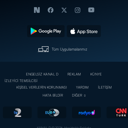
Tüm Uygulamalarımız
ENGELSİZ KANAL D
REKLAM
KÜNYE
İZLEYİCİ TEMSİLCİSİ
KİŞİSEL VERİLERİN KORUNMASI
YARDIM
İLETİŞİM
HATA BİLDİR
DİĞER
KANAL D © 2026. Her Hakkı Saklıdır.