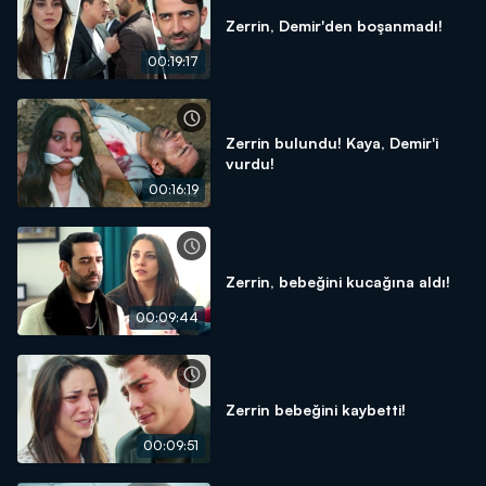
Zerrin, Demir'den boşanmadı!
00:19:17
Zerrin bulundu! Kaya, Demir'i
vurdu!
00:16:19
Zerrin, bebeğini kucağına aldı!
00:09:44
Zerrin bebeğini kaybetti!
00:09:51