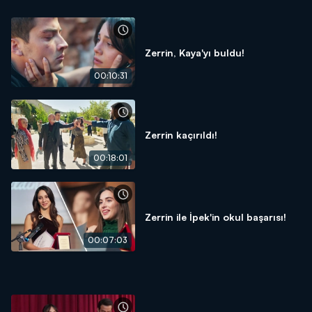
Zerrin, Kaya'yı buldu!
00:10:31
Zerrin kaçırıldı!
00:18:01
Zerrin ile İpek'in okul başarısı!
00:07:03