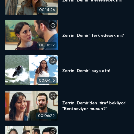
00:14:26
Zerrin, Demir'i terk edecek mi?
00:05:12
Zerrin, Demir'i suya attı!
00:04:15
Zerrin, Demir'den itiraf bekliyor!
"Beni seviyor musun?"
00:06:22