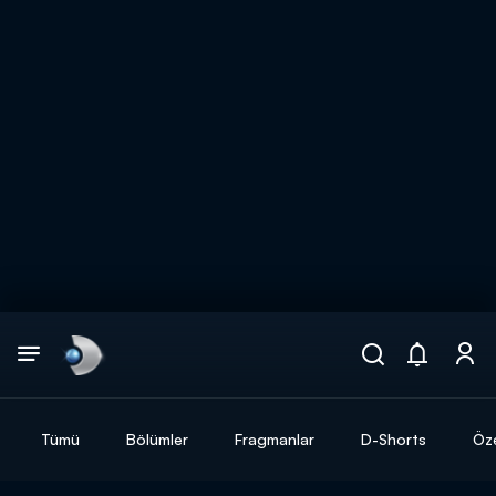
Arama
muhteşem ikili
ARAMA SONUÇLARI
Tümü
Bölümler
Fragmanlar
D-Shorts
Öze
DİĞER SONUÇLAR