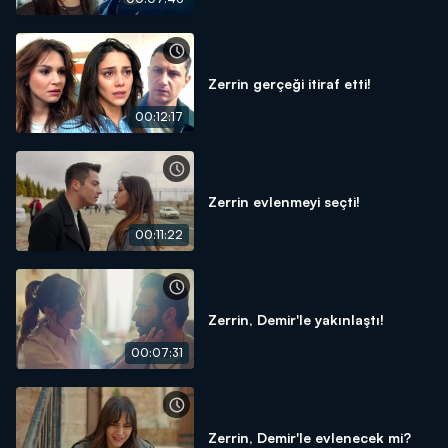
Zerrin gerçeği itiraf etti!
00:12:17
Zerrin evlenmeyi seçti!
00:11:22
Zerrin, Demir'le yakınlaştı!
00:07:31
Zerrin, Demir'le evlenecek mi?