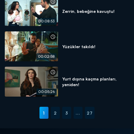
Zerrin, bebeğine kavuştu!
00:08:53
Yüzükler takıldı!
00:02:58
Yurt dışına kaçma planları,
yeniden!
00:05:26
1
2
3
...
27