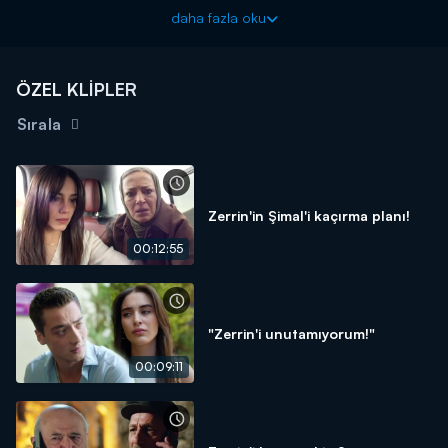
Uzak Şehir yeni bölümleriyle pazartesi akşamları Kanal D'de!
daha fazla oku
ÖZEL KLİPLER
Sırala
Zerrin'in Şimal'i kaçırma planı!
00:12:55
"Zerrin'i unutamıyorum!"
00:09:11