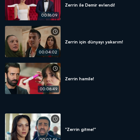
Zerrin ile Demir evlendi!
00:16:09
Zerrin için dünyayı yakarım!
00:04:02
Zerrin hamile!
00:06:49
"Zerrin gitme!"
00:07:46