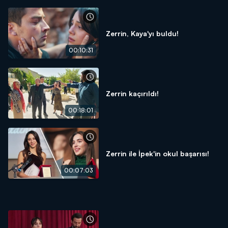
Zerrin, Kaya'yı buldu!
00:10:31
Zerrin kaçırıldı!
00:18:01
Zerrin ile İpek'in okul başarısı!
00:07:03