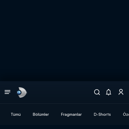
Arama
muhteşem ikili
ARAMA SONUÇLARI
Tümü
Bölümler
Fragmanlar
D-Shorts
Öze
DİĞER SONUÇLAR