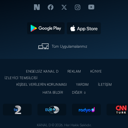
Tüm Uygulamalarımız
ENGELSİZ KANAL D
REKLAM
KÜNYE
İZLEYİCİ TEMSİLCİSİ
KİŞİSEL VERİLERİN KORUNMASI
YARDIM
İLETİŞİM
HATA BİLDİR
DİĞER
KANAL D © 2026. Her Hakkı Saklıdır.