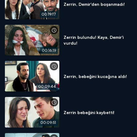
Zerrin, Demir'den boşanmadı!
00:19:17
Zerrin bulundu! Kaya, Demir'i
vurdu!
00:16:19
Zerrin, bebeğini kucağına aldı!
00:09:44
Zerrin bebeğini kaybetti!
00:09:51