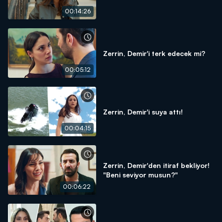
00:14:26
Zerrin, Demir'i terk edecek mi?
00:05:12
Zerrin, Demir'i suya attı!
00:04:15
Zerrin, Demir'den itiraf bekliyor!
"Beni seviyor musun?"
00:06:22