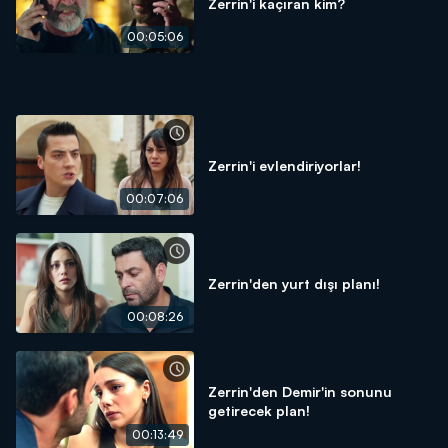
Zerrin'i kaçıran kim?
00:05:06
Zerrin'i evlendiriyorlar!
00:07:06
Zerrin'den yurt dışı planı!
00:08:26
Zerrin'den Demir'in sonunu
getirecek plan!
00:13:49