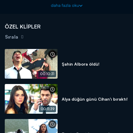
Uzak Şehir yeni bölümleriyle pazartesi akşamları Kanal D'de!
daha fazla oku
ÖZEL KLİPLER
Sırala
Şahin Albora öldü!
00:10:31
Alya düğün günü Cihan'ı bıraktı!
00:11:39