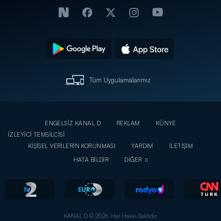
Tüm Uygulamalarımız
ENGELSİZ KANAL D
REKLAM
KÜNYE
İZLEYİCİ TEMSİLCİSİ
KİŞİSEL VERİLERİN KORUNMASI
YARDIM
İLETİŞİM
HATA BİLDİR
DİĞER
KANAL D © 2026. Her Hakkı Saklıdır.