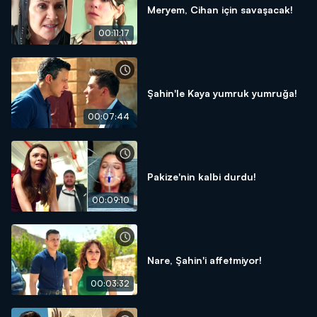
Meryem, Cihan için savaşacak!
00:11:17
Şahin'le Kaya yumruk yumruğa!
00:07:44
Pakize'nin kalbi durdu!
00:09:10
Nare, Şahin'i affetmiyor!
00:03:32