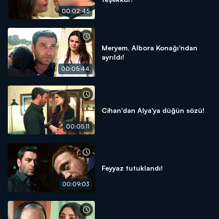
00:02:45
Meryem, Albora Konağı'ndan
ayrıldı!
00:05:44
Cihan'dan Alya'ya düğün sözü!
00:05:11
Feyyaz tutuklandı!
00:09:03