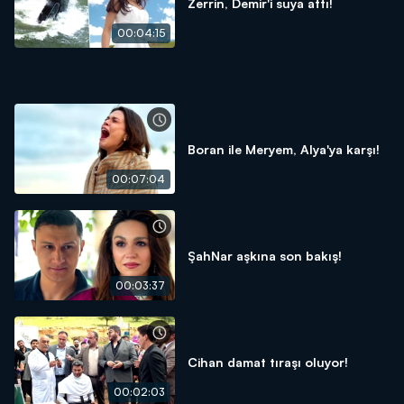
Zerrin, Demir'i suya attı!
00:04:15
Boran ile Meryem, Alya'ya karşı!
00:07:04
ŞahNar aşkına son bakış!
00:03:37
Cihan damat tıraşı oluyor!
00:02:03