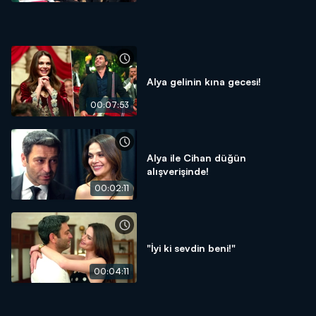
Alya gelinin kına gecesi!
00:07:53
Alya ile Cihan düğün
alışverişinde!
00:02:11
"İyi ki sevdin beni!"
00:04:11