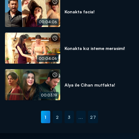
Konakta facia!
00:04:06
Konakta kız isteme merasimi!
00:04:06
Alya ile Cihan mutfakta!
00:03:19
1
2
3
...
27