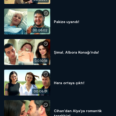
Pakize uyandı!
00:06:02
Şimal, Albora Konağı'nda!
00:10:18
Hera ortaya çıktı!
00:06:01
Cihan'dan Alya'ya romantik
teşekkür!