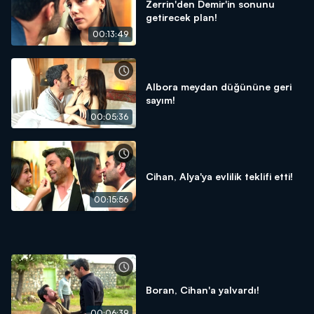
Zerrin'den Demir'in sonunu
getirecek plan!
00:13:49
Albora meydan düğününe geri
sayım!
00:05:36
Cihan, Alya'ya evlilik teklifi etti!
00:15:56
Boran, Cihan'a yalvardı!
00:06:39