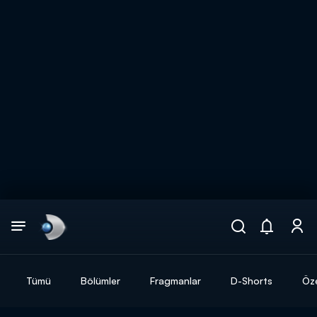
Arama
muhteşem ikili
ARAMA SONUÇLARI
Tümü
Bölümler
Fragmanlar
D-Shorts
Öze
DİĞER SONUÇLAR