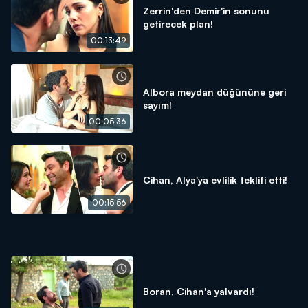
Zerrin'den Demir'in sonunu
getirecek plan!
00:13:49
Albora meydan düğününe geri
sayım!
00:05:36
Cihan, Alya'ya evlilik teklifi etti!
00:15:56
Boran, Cihan'a yalvardı!