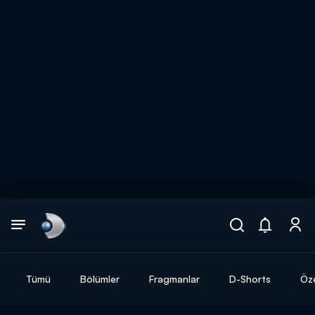
Arama
muhteşem ikili
ARAMA SONUÇLARI
Tümü
Bölümler
Fragmanlar
D-Shorts
Öze
DİĞER SONUÇLAR