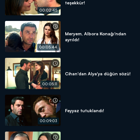
teşekkür!
00:02:45
Meryem, Albora Konağı'ndan
ayrıldı!
00:05:44
Cihan'dan Alya'ya düğün sözü!
00:05:11
Feyyaz tutuklandı!
00:09:03