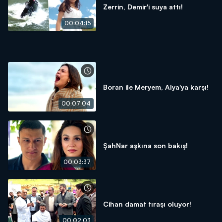
Zerrin, Demir'i suya attı!
00:04:15
Boran ile Meryem, Alya'ya karşı!
00:07:04
ŞahNar aşkına son bakış!
00:03:37
Cihan damat tıraşı oluyor!
00:02:03