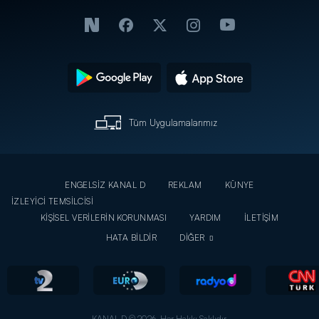
Tüm Uygulamalarımız
ENGELSİZ KANAL D
REKLAM
KÜNYE
İZLEYİCİ TEMSİLCİSİ
KİŞİSEL VERİLERİN KORUNMASI
YARDIM
İLETİŞİM
HATA BİLDİR
DİĞER
KANAL D © 2026. Her Hakkı Saklıdır.