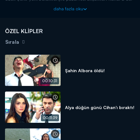
daha fazla oku
ÖZEL KLİPLER
Sırala
Şahin Albora öldü!
00:10:31
Alya düğün günü Cihan'ı bıraktı!
00:11:39