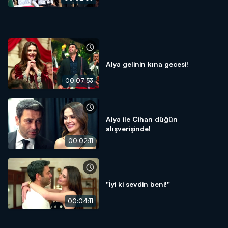
Alya gelinin kına gecesi!
00:07:53
Alya ile Cihan düğün
alışverişinde!
00:02:11
"İyi ki sevdin beni!"
00:04:11