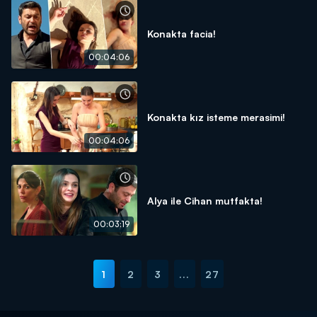
Konakta facia!
00:04:06
Konakta kız isteme merasimi!
00:04:06
Alya ile Cihan mutfakta!
00:03:19
1
2
3
...
27