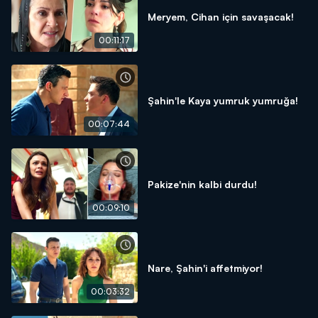
Meryem, Cihan için savaşacak!
00:11:17
Şahin'le Kaya yumruk yumruğa!
00:07:44
Pakize'nin kalbi durdu!
00:09:10
Nare, Şahin'i affetmiyor!
00:03:32