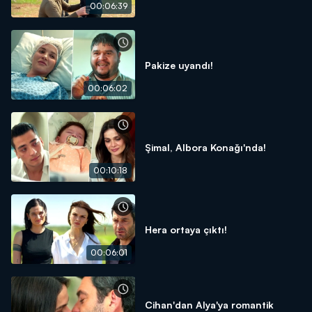
00:06:39
Pakize uyandı!
00:06:02
Şimal, Albora Konağı'nda!
00:10:18
Hera ortaya çıktı!
00:06:01
Cihan'dan Alya'ya romantik