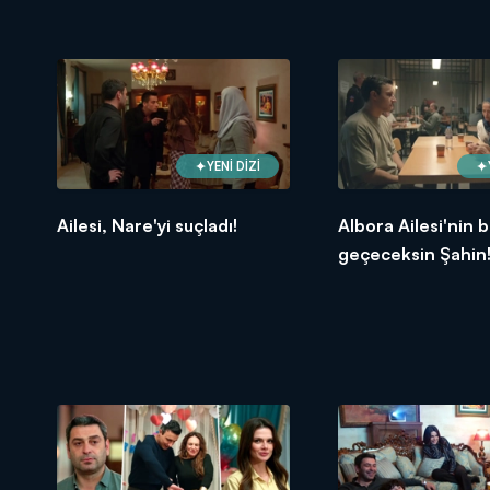
YENİ DİZİ
Ailesi, Nare'yi suçladı!
Albora Ailesi'nin 
geçeceksin Şahin