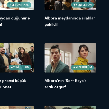
SEZON FİNALİ
YENİ SEZON
eydan düğününe
Albora meydanında silahlar
m!
çekildi!
YENİ BÖLÜM
YENİ BÖLÜM
n prensi küçük
Albora'nın 'Sert Kaya'sı
sünneti!
artık özgür!