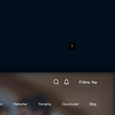
X
Giriş Yap
ri
Haberler
Yarışma
Oyuncular
Bilgi