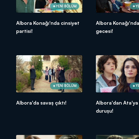
YENİ BÖLÜM
Y
Albora Konağı'nda cinsiyet
Albora Konağı'nd
partisi!
gecesi!
YENİ BÖLÜM
Y
Albora'da savaş çıktı!
Albora'dan Ata'ya
duruşu!