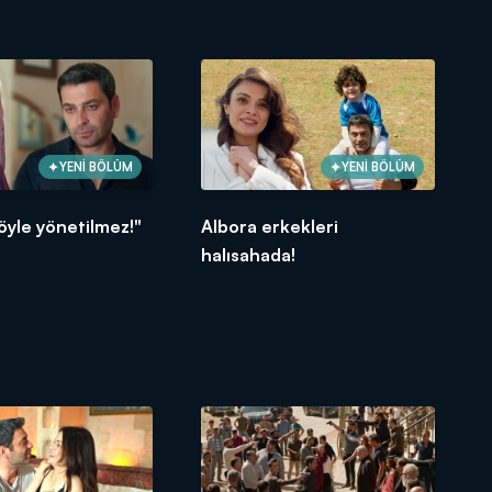
YENİ BÖLÜM
YENİ BÖLÜM
öyle yönetilmez!"
Albora erkekleri
halısahada!