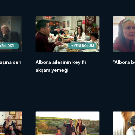
YENİ DİZİ
YENİ BÖLÜM
başına sen
Albora ailesinin keyifli
"Albora b
!
akşam yemeği!