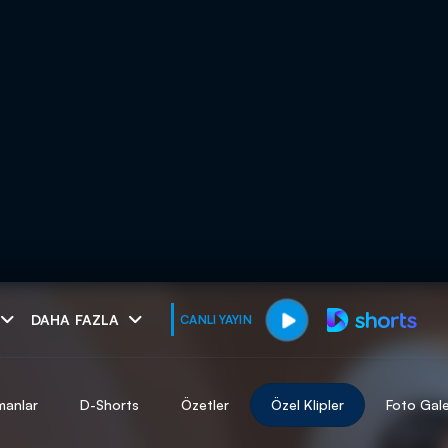
muhteşem ikili
DAHA FAZLA
CANLI YAYIN
I
manlar
D-Shorts
Özetler
Özel Klipler
Foto Gale