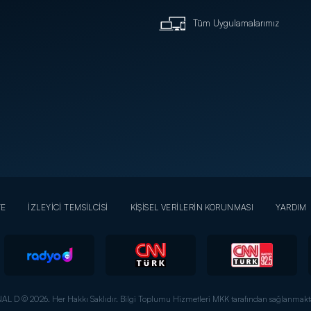
Tüm Uygulamalarımız
YE
İZLEYİCİ TEMSİLCİSİ
KİŞİSEL VERİLERİN KORUNMASI
YARDIM
AL D © 2026. Her Hakkı Saklıdır.
Bilgi Toplumu Hizmetleri MKK tarafından sağlanmakta