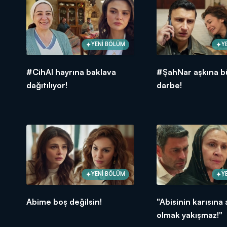
YENİ BÖLÜM
Y
#CihAl hayrına baklava
#ŞahNar aşkına b
dağıtılıyor!
darbe!
YENİ BÖLÜM
Y
Abime boş değilsin!
"Abisinin karısına 
olmak yakışmaz!"