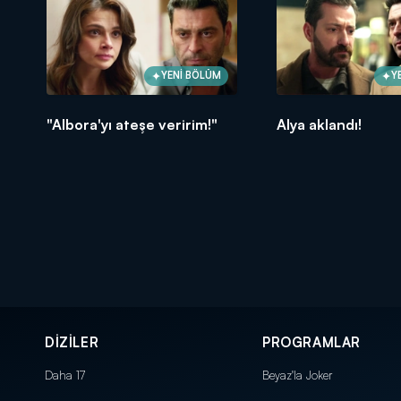
YENİ BÖLÜM
Y
"Albora'yı ateşe veririm!"
Alya aklandı!
DİZİLER
PROGRAMLAR
Daha 17
Beyaz'la Joker