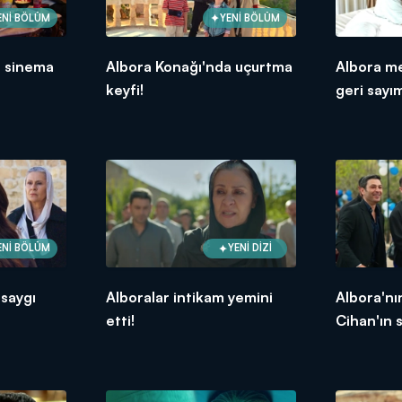
ENİ BÖLÜM
YENİ BÖLÜM
a sinema
Albora Konağı'nda uçurtma
Albora m
keyfi!
geri sayı
ENİ BÖLÜM
YENİ DİZİ
 saygı
Alboralar intikam yemini
Albora'nı
etti!
Cihan'ın 