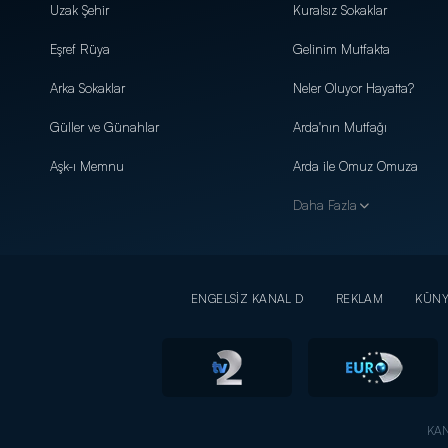
Uzak Şehir
Kuralsız Sokaklar
Eşref Rüya
Gelinim Mutfakta
Arka Sokaklar
Neler Oluyor Hayatta?
Güller ve Günahlar
Arda'nın Mutfağı
Aşk-ı Memnu
Arda ile Omuz Omuza
Daha Fazla
ENGELSİZ KANAL D
REKLAM
KÜN
KAN