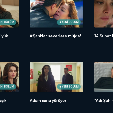
ENİ BÖLÜM
YENİ BÖLÜM
üyük
#ŞahNar severlere müjde!
14 Şubat 
ENİ BÖLÜM
YENİ BÖLÜM
aşık
Adam sana yürüyor!
"Adı Şahi