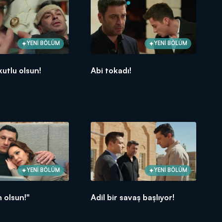
YENİ BÖLÜM
YENİ BÖLÜM
kutlu olsun!
Abi tokadı!
YENİ BÖLÜM
YENİ BÖLÜM
n olsun!"
Adil bir savaş başlıyor!