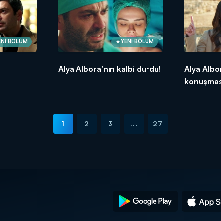
ENİ BÖLÜM
YENİ BÖLÜM
Alya Albora'nın kalbi durdu!
Alya Alb
konuşmas
1
2
3
...
27