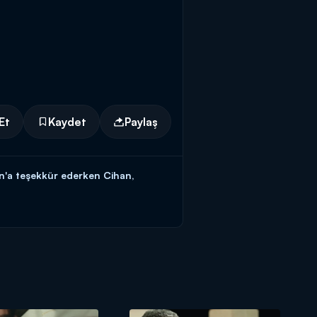
Et
Kaydet
Paylaş
an'a teşekkür ederken Cihan,