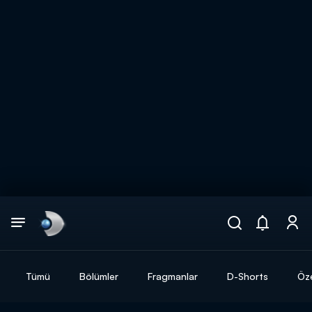
Arama
muhteşem ikili
ARAMA SONUÇLARI
Tümü
Bölümler
Fragmanlar
D-Shorts
Öze
DİĞER SONUÇLAR