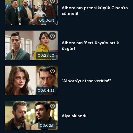
Albora'nın prensi küçük Cihan'ın
sünneti!
00:06:13
Albora'nın 'Sert Kaya'sı artık
özgür!
00:27:30
"Albora'yı ateşe veririm!"
00:04:33
Alya aklandı!
00:02:11