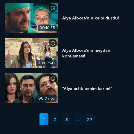
Alya Albora'nın kalbi durdu!
00:10:35
Alya Albora'nın meydan
konuşması!
00:07:30
"Alya artık benim karım!"
00:07:53
1
2
3
...
27