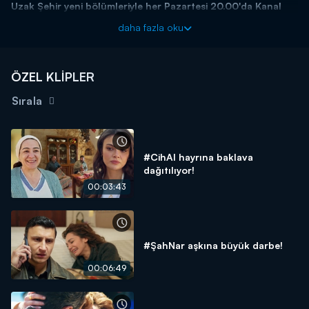
Uzak Şehir yeni bölümleriyle her Pazartesi 20.00'da Kanal
D'de!
daha fazla oku
ÖZEL KLİPLER
Sırala
#CihAl hayrına baklava
dağıtılıyor!
00:03:43
#ŞahNar aşkına büyük darbe!
00:06:49