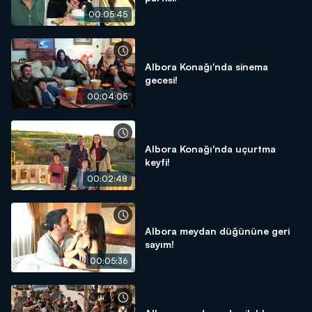
00:05:45
Albora Konağı'nda sinema
gecesi!
00:04:05
Albora Konağı'nda uçurtma
keyfi!
00:02:48
Albora meydan düğününe geri
sayım!
00:05:36