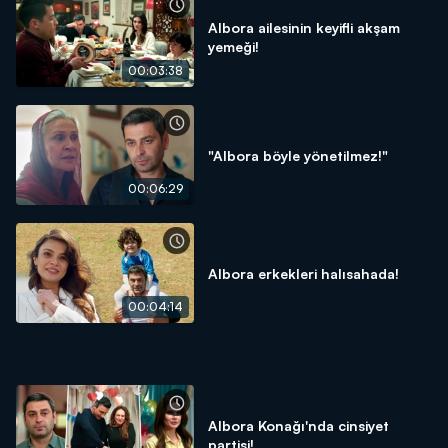
Albora ailesinin keyifli akşam
yemeği!
00:03:38
"Albora böyle yönetilmez!"
00:06:29
Albora erkekleri halısahada!
00:04:14
Albora Konağı'nda cinsiyet
partisi!