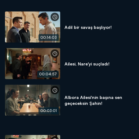
Adil bir savaş başlıyor!
00:14:03
Ailesi, Nare'yi suçladı!
00:04:57
Albora Ailesi'nin başına sen
geçeceksin Şahin!
00:03:01