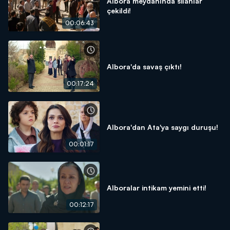
Albora meydanında silahlar
çekildi!
00:06:43
Albora'da savaş çıktı!
00:17:24
Albora'dan Ata'ya saygı duruşu!
00:01:17
Alboralar intikam yemini etti!
00:12:17