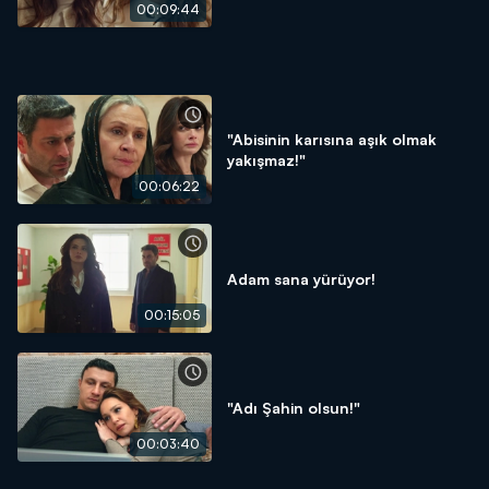
00:09:44
"Abisinin karısına aşık olmak
yakışmaz!"
00:06:22
Adam sana yürüyor!
00:15:05
"Adı Şahin olsun!"
00:03:40