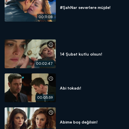
#ŞahNar severlere müjde!
00:11:08
14 Şubat kutlu olsun!
00:02:47
Abi tokadı!
00:05:59
Abime boş değilsin!