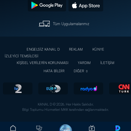
Tüm Uygulamalarımız
ENGELSİZ KANAL D
REKLAM
KÜNYE
İZLEYİCİ TEMSİLCİSİ
KİŞİSEL VERİLERİN KORUNMASI
YARDIM
İLETİŞİM
HATA BİLDİR
DİĞER
KANAL D © 2026. Her Hakkı Saklıdır.
Bilgi Toplumu Hizmetleri MKK tarafından sağlanmaktadır.
CANLI