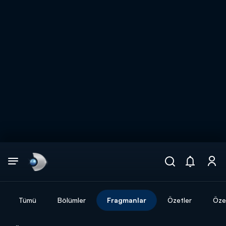
Arama
muhteşem ikili
ARAMA SONUÇLARI
Tümü
Bölümler
Fragmanlar
Özetler
Özel
DİĞER SONUÇLAR